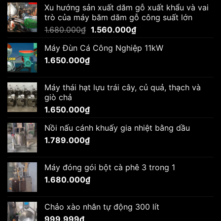
Xu hướng sản xuất dăm gỗ xuất khẩu và vai
trò của máy băm dăm gỗ công suất lớn
Giá
Giá
1.680.000
₫
1.560.000
₫
gốc
hiện
Máy Đùn Cá Công Nghiệp 11kW
là:
tại
1.650.000
₫
1.680.000₫.
là:
1.560.000₫.
Máy thái hạt lựu trái cây, củ quả, thạch và
giò chả
1.650.000
₫
Nồi nấu cánh khuấy gia nhiệt bằng dầu
1.789.000
₫
Máy đóng gói bột cà phê 3 trong 1
1.680.000
₫
Chảo xào nhân tự động 300 lít
999.999
₫