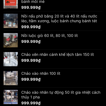
bánh mỗi mẻ
999.999
₫
Nồi nấu phở bằng 20 lít và 40 lít nấu nước
lèo, hầm xương, luộc bánh chưng bánh tét
999.999
₫
Nồi luộc giò 60 lít, 80 lít, 100 lít
999.999
₫
Chảo xên nhân cánh khế lệch tâm 150 lít
999.999
₫
Chảo xào nhân 100 lít
999.999
₫
Chảo xào nhân tự động 50 lít gia nhiệt cách
thủy 1 pha
999.999
₫