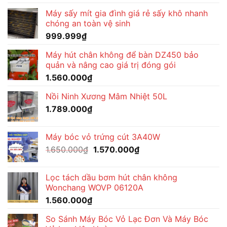
Máy sấy mít gia đình giá rẻ sấy khô nhanh
chóng an toàn vệ sinh
999.999
₫
Máy hút chân không để bàn DZ450 bảo
quản và nâng cao giá trị đóng gói
1.560.000
₫
Nồi Ninh Xương Mâm Nhiệt 50L
1.789.000
₫
Máy bóc vỏ trứng cút 3A40W
Giá
Giá
1.650.000
₫
1.570.000
₫
gốc
hiện
là:
tại
Lọc tách dầu bơm hút chân không
1.650.000₫.
là:
Wonchang WOVP 06120A
1.570.000₫.
1.560.000
₫
So Sánh Máy Bóc Vỏ Lạc Đơn Và Máy Bóc