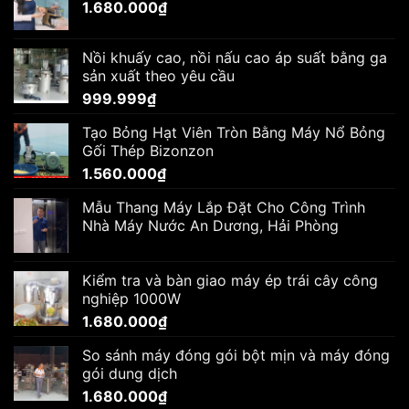
1.680.000
₫
Nồi khuấy cao, nồi nấu cao áp suất bằng ga
sản xuất theo yêu cầu
999.999
₫
Tạo Bỏng Hạt Viên Tròn Bằng Máy Nổ Bỏng
Gối Thép Bizonzon
1.560.000
₫
Mẫu Thang Máy Lắp Đặt Cho Công Trình
Nhà Máy Nước An Dương, Hải Phòng
Kiểm tra và bàn giao máy ép trái cây công
nghiệp 1000W
1.680.000
₫
So sánh máy đóng gói bột mịn và máy đóng
gói dung dịch
1.680.000
₫