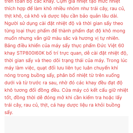
trên toàn bộ các khay. Cụm gia nhiệt tạo mức nhiệt
thích hợp để làm khô nhiều nhóm như trái cây, rau củ,
thịt khô, cá khô và dược liệu cần bảo quản lâu dài.
Người sử dụng cài đặt nhiệt độ và thời gian sấy theo
từng loại thực phẩm để thành phẩm đạt độ khô mong
muốn nhưng vẫn giữ màu sắc và hương vị tự nhiên.
Bảng điều khiển của máy sấy thực phẩm Đức Việt 60
khay STP800I60K bố trí trực quan, dễ cài đặt nhiệt độ,
thời gian sấy và theo dõi trạng thái của máy. Trong lúc
máy làm việc, quạt đối lưu liên tục luân chuyển khí
nóng trong buồng sấy, phân bổ nhiệt từ trên xuống
dưới và từ trước ra sau, nhờ đó các khay đều đạt độ
khô tương đối đồng đều. Cửa máy có kết cấu giữ nhiệt
tốt, đồng thời dễ đóng mở khi cần kiểm tra hoặc lấy
trái cây, rau củ, thịt, cá hay dược liệu ra khỏi buồng
sấy.