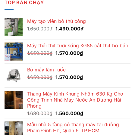
TOP BÁN CHẠY
Máy tạo viên bò thủ công
Giá
Giá
1.650.000
₫
1.490.000
₫
gốc
hiện
là:
tại
Máy thái thịt tươi sống KG85 cắt thịt bò bắp
1.650.000₫.
là:
Giá
Giá
1.650.000
₫
1.570.000
₫
1.490.000₫.
gốc
hiện
là:
tại
Bộ máy làm ruốc
1.650.000₫.
là:
Giá
Giá
1.650.000
₫
1.570.000
₫
1.570.000₫.
gốc
hiện
là:
tại
Thang Máy Kính Khung Nhôm 630 Kg Cho
1.650.000₫.
là:
Công Trình Nhà Máy Nước An Dương Hải
1.570.000₫.
Phòng
Giá
Giá
1.680.000
₫
1.560.000
₫
gốc
hiện
Mẫu nhà 5 tầng có thang máy tại đường
là:
tại
Phạm Đình Hổ, Quận 6, TP.HCM
1.680.000₫.
là: