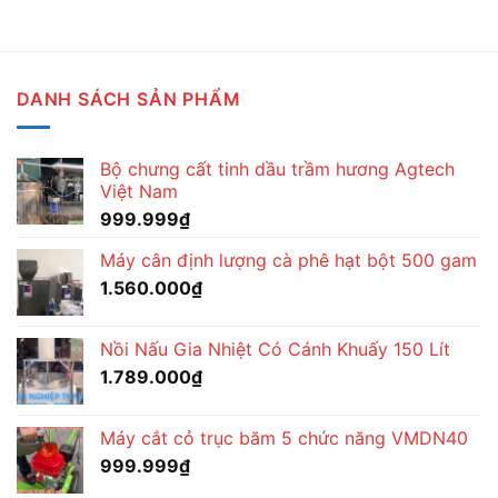
DANH SÁCH SẢN PHẨM
Bộ chưng cất tinh dầu trầm hương Agtech
Việt Nam
999.999
₫
Máy cân định lượng cà phê hạt bột 500 gam
1.560.000
₫
Nồi Nấu Gia Nhiệt Có Cánh Khuấy 150 Lít
1.789.000
₫
Máy cắt cỏ trục băm 5 chức năng VMDN40
999.999
₫