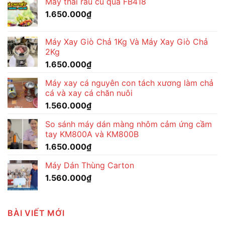
Máy thái rau củ quả FB418
1.650.000
₫
Máy Xay Giò Chả 1Kg Và Máy Xay Giò Chả
2Kg
1.650.000
₫
Máy xay cá nguyên con tách xương làm chả
cá và xay cá chăn nuôi
1.560.000
₫
So sánh máy dán màng nhôm cảm ứng cầm
tay KM800A và KM800B
1.650.000
₫
Máy Dán Thùng Carton
1.560.000
₫
BÀI VIẾT MỚI