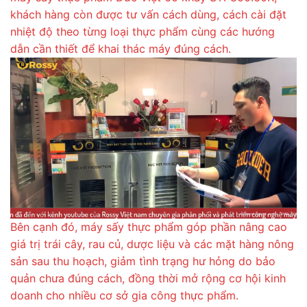
khách hàng còn được tư vấn cách dùng, cách cài đặt
nhiệt độ theo từng loại thực phẩm cùng các hướng
dẫn cần thiết để khai thác máy đúng cách.
Bên cạnh đó, máy sấy thực phẩm góp phần nâng cao
giá trị trái cây, rau củ, dược liệu và các mặt hàng nông
sản sau thu hoạch, giảm tình trạng hư hỏng do bảo
quản chưa đúng cách, đồng thời mở rộng cơ hội kinh
doanh cho nhiều cơ sở gia công thực phẩm.