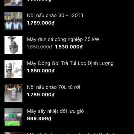
Nồi nấu cháo 30 – 120 lít
1.789.000
₫
Máy đùn cá công nghiệp 7,5 kW
Giá
Giá
1.650.000
₫
1.530.000
₫
gốc
hiện
là:
tại
Máy Đóng Gói Trà Túi Lọc Định Lượng
1.650.000₫.
là:
1.650.000
₫
1.530.000₫.
Nồi nấu cháo 70L tủ rời
1.789.000
₫
Máy sấy nhiệt đối lưu gió
999.999
₫