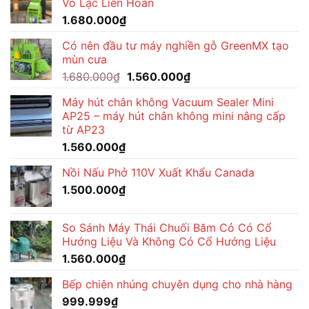
Vỏ Lạc Liên Hoàn
1.680.000
₫
Có nên đầu tư máy nghiền gỗ GreenMX tạo
mùn cưa
Giá
Giá
1.680.000
₫
1.560.000
₫
gốc
hiện
Máy hút chân không Vacuum Sealer Mini
là:
tại
AP25 – máy hút chân không mini nâng cấp
1.680.000₫.
là:
từ AP23
1.560.000₫.
1.560.000
₫
Nồi Nấu Phở 110V Xuất Khẩu Canada
1.500.000
₫
So Sánh Máy Thái Chuối Băm Cỏ Có Cổ
Hướng Liệu Và Không Có Cổ Hướng Liệu
1.560.000
₫
Bếp chiên nhúng chuyên dụng cho nhà hàng
999.999
₫