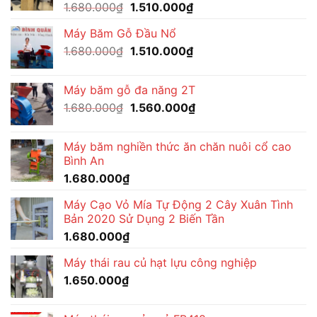
Giá
Giá
1.680.000
₫
1.510.000
₫
1.560.000₫.
gốc
hiện
Máy Băm Gỗ Đầu Nổ
là:
tại
Giá
Giá
1.680.000
₫
1.680.000₫.
1.510.000
₫
là:
gốc
hiện
1.510.000₫.
là:
tại
Máy băm gỗ đa năng 2T
1.680.000₫.
là:
Giá
Giá
1.680.000
₫
1.560.000
₫
1.510.000₫.
gốc
hiện
là:
tại
Máy băm nghiền thức ăn chăn nuôi cổ cao
1.680.000₫.
là:
Bình An
1.560.000₫.
1.680.000
₫
Máy Cạo Vỏ Mía Tự Động 2 Cây Xuân Tình
Bản 2020 Sử Dụng 2 Biến Tần
1.680.000
₫
Máy thái rau củ hạt lựu công nghiệp
1.650.000
₫