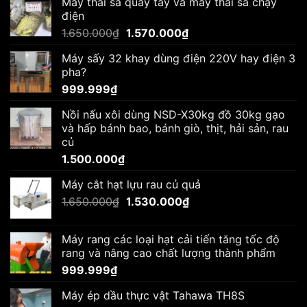
Máy thái sả quay tay và máy thái sả chạy
điện
Giá
Giá
1.650.000
₫
1.570.000
₫
gốc
hiện
Máy sấy 32 khay dùng điện 220V hay điện 3
là:
tại
pha?
1.650.000₫.
là:
999.999
₫
1.570.000₫.
Nồi nấu xôi dùng NSD-X30kg đồ 30kg gạo
và hấp bánh bao, bánh giò, thịt, hải sản, rau
củ
1.500.000
₫
Máy cắt hạt lựu rau củ quả
Giá
Giá
1.650.000
₫
1.530.000
₫
gốc
hiện
là:
tại
Máy rang các loại hạt cải tiến tăng tốc độ
1.650.000₫.
là:
rang và nâng cao chất lượng thành phẩm
1.530.000₫.
999.999
₫
Máy ép dầu thực vật Tahawa TH8S