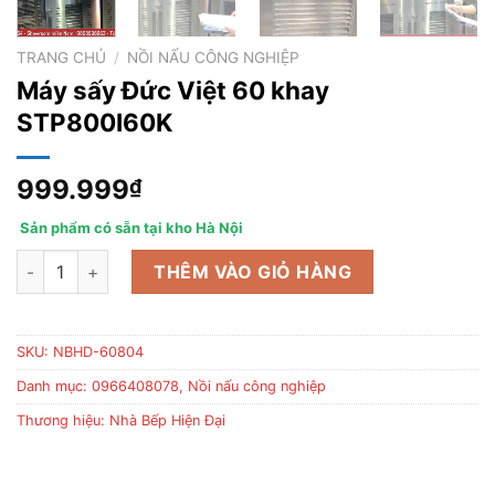
TRANG CHỦ
/
NỒI NẤU CÔNG NGHIỆP
Máy sấy Đức Việt 60 khay
STP800I60K
999.999
₫
Sản phẩm có sẵn tại kho Hà Nội
Máy sấy Đức Việt 60 khay STP800I60K số lượng
THÊM VÀO GIỎ HÀNG
SKU:
NBHD-60804
Danh mục:
0966408078
,
Nồi nấu công nghiệp
Thương hiệu:
Nhà Bếp Hiện Đại