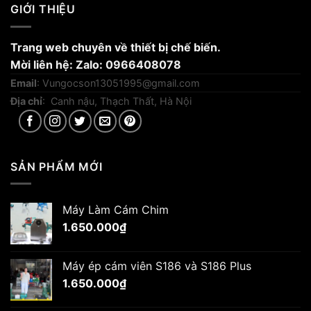
GIỚI THIỆU
Trang web chuyên về thiết bị chế biến.
Mời liên hệ: Zalo: 0966408078
Email
:
Vungocson13051995@gmail.com
Địa chỉ
: Canh nậu, Thạch Thất, Hà Nội
SẢN PHẨM MỚI
Máy Làm Cám Chim
1.650.000
₫
Máy ép cám viên S186 và S186 Plus
1.650.000
₫