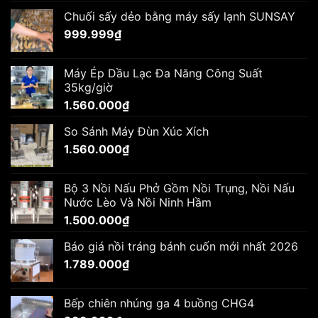
Chuối sấy dẻo bằng máy sấy lạnh SUNSAY
999.999
₫
Máy Ép Dầu Lạc Đa Năng Công Suất
35kg/giờ
1.560.000
₫
So Sánh Máy Đùn Xúc Xích
1.560.000
₫
Bộ 3 Nồi Nấu Phở Gồm Nồi Trụng, Nồi Nấu
Nước Lèo Và Nồi Ninh Hầm
1.500.000
₫
Báo giá nồi tráng bánh cuốn mới nhất 2026
1.789.000
₫
Bếp chiên nhúng ga 4 buồng CHG4