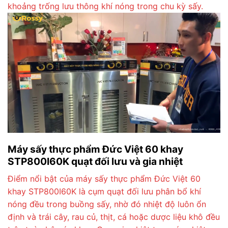
khoảng trống lưu thông khí nóng trong chu kỳ sấy.
Máy sấy thực phẩm Đức Việt 60 khay
STP800I60K quạt đối lưu và gia nhiệt
Điểm nổi bật của máy sấy thực phẩm Đức Việt 60
khay STP800I60K là cụm quạt đối lưu phân bổ khí
nóng đều trong buồng sấy, nhờ đó nhiệt độ luôn ổn
định và trái cây, rau củ, thịt, cá hoặc dược liệu khô đều