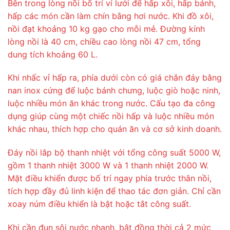
Bên trong lòng nồi bố trí vỉ lưới để hấp xôi, hấp bánh,
hấp các món cần làm chín bằng hơi nước. Khi đồ xôi,
nồi đạt khoảng 10 kg gạo cho mỗi mẻ. Đường kính
lòng nồi là 40 cm, chiều cao lòng nồi 47 cm, tổng
dung tích khoảng 60 L.
Khi nhấc vỉ hấp ra, phía dưới còn có giá chắn đáy bằng
nan inox cứng để luộc bánh chưng, luộc giò hoặc ninh,
luộc nhiều món ăn khác trong nước. Cấu tạo đa công
dụng giúp cùng một chiếc nồi hấp và luộc nhiều món
khác nhau, thích hợp cho quán ăn và cơ sở kinh doanh.
Đáy nồi lắp bộ thanh nhiệt với tổng công suất 5000 W,
gồm 1 thanh nhiệt 3000 W và 1 thanh nhiệt 2000 W.
Mặt điều khiển được bố trí ngay phía trước thân nồi,
tích hợp đầy đủ linh kiện để thao tác đơn giản. Chỉ cần
xoay núm điều khiển là bật hoặc tắt công suất.
Khi cần đun sôi nước nhanh, bật đồng thời cả 2 mức