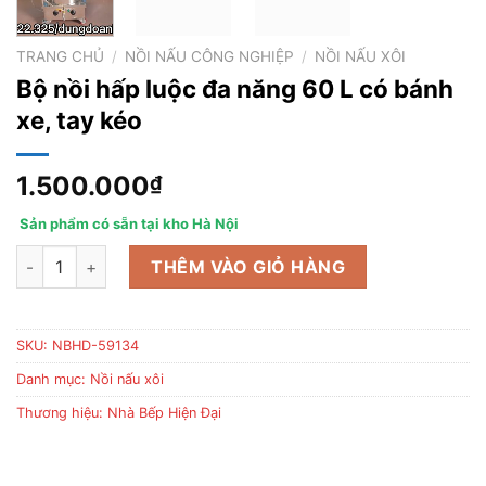
TRANG CHỦ
/
NỒI NẤU CÔNG NGHIỆP
/
NỒI NẤU XÔI
Bộ nồi hấp luộc đa năng 60 L có bánh
xe, tay kéo
1.500.000
₫
Sản phẩm có sẵn tại kho Hà Nội
Bộ nồi hấp luộc đa năng 60 L có bánh xe, tay kéo số lượng
THÊM VÀO GIỎ HÀNG
SKU:
NBHD-59134
Danh mục:
Nồi nấu xôi
Thương hiệu:
Nhà Bếp Hiện Đại