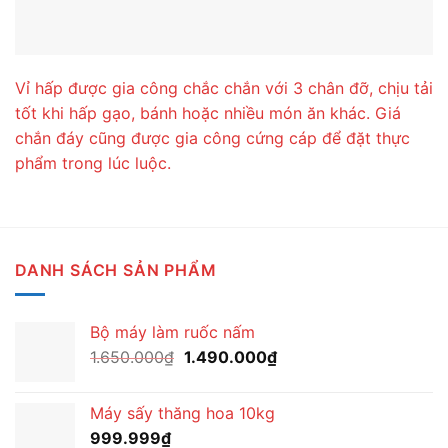
Vỉ hấp được gia công chắc chắn với 3 chân đỡ, chịu tải
tốt khi hấp gạo, bánh hoặc nhiều món ăn khác. Giá
chắn đáy cũng được gia công cứng cáp để đặt thực
phẩm trong lúc luộc.
DANH SÁCH SẢN PHẨM
Bộ máy làm ruốc nấm
Giá
Giá
1.650.000
₫
1.490.000
₫
gốc
hiện
là:
tại
Máy sấy thăng hoa 10kg
1.650.000₫.
là:
999.999
₫
1.490.000₫.