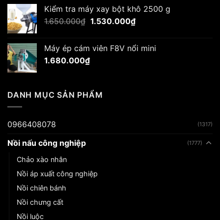
Kiểm tra máy xay bột khô 2500 g
Giá
Giá
1.650.000
₫
1.530.000
₫
gốc
hiện
là:
tại
Máy ép cám viên F8V nổi mini
1.650.000₫.
là:
1.680.000
₫
1.530.000₫.
DANH MỤC SẢN PHẨM
0966408078
(1317)
Nồi nấu công nghiệp
(1777)
Chảo xào nhân
Nồi áp xuất công nghiệp
Nồi chiên bánh
Nồi chưng cất
Nồi luộc