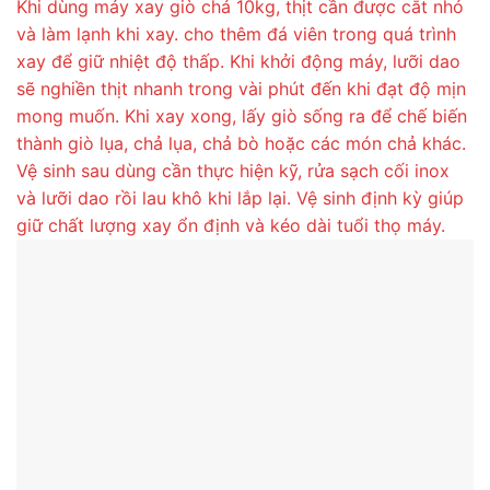
Khi dùng máy xay giò chả 10kg, thịt cần được cắt nhỏ
và làm lạnh khi xay. cho thêm đá viên trong quá trình
xay để giữ nhiệt độ thấp. Khi khởi động máy, lưỡi dao
sẽ nghiền thịt nhanh trong vài phút đến khi đạt độ mịn
mong muốn. Khi xay xong, lấy giò sống ra để chế biến
thành giò lụa, chả lụa, chả bò hoặc các món chả khác.
Vệ sinh sau dùng cần thực hiện kỹ, rửa sạch cối inox
và lưỡi dao rồi lau khô khi lắp lại. Vệ sinh định kỳ giúp
giữ chất lượng xay ổn định và kéo dài tuổi thọ máy.