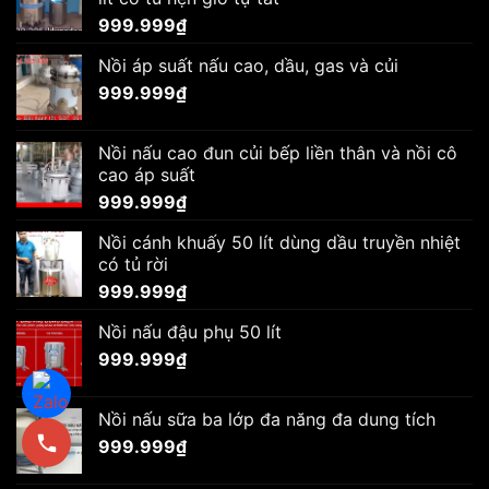
999.999
₫
Nồi áp suất nấu cao, dầu, gas và củi
999.999
₫
Nồi nấu cao đun củi bếp liền thân và nồi cô
cao áp suất
999.999
₫
Nồi cánh khuấy 50 lít dùng dầu truyền nhiệt
có tủ rời
999.999
₫
Nồi nấu đậu phụ 50 lít
999.999
₫
Nồi nấu sữa ba lớp đa năng đa dung tích
999.999
₫