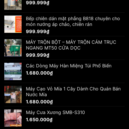
999.999
₫
Bếp chiên dán mặt phẳng B818 chuyên cho
món nướng áp chảo, chiên rán
999.999
₫
MÁY TRỘN BỘT – MÁY TRỘN CÁM TRỤC
NGANG MT50 CỬA DỌC
999.999
₫
Các Dòng Máy Hàn Miệng Túi Phổ Biến
1.680.000
₫
Máy Cạo Vỏ Mía 1 Cây Dành Cho Quán Bán
Nước Mía
1.680.000
₫
Máy Cưa Xương SMB-S310
1.650.000
₫