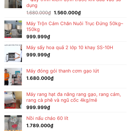
dụng
Giá
Giá
1.680.000
₫
1.560.000
₫
gốc
hiện
Máy Trộn Cám Chăn Nuôi Trục Đứng 50kg–
là:
tại
150kg
1.680.000₫.
là:
999.999
₫
1.560.000₫.
Máy sấy hoa quả 2 lớp 10 khay SS-10H
999.999
₫
Máy đóng gói thanh cơm gạo lứt
1.680.000
₫
Máy rang hạt đa năng rang gạo, rang cám,
rang cà phê và ngũ cốc 4kg/mẻ
999.999
₫
Nồi nấu cháo 60 lít
1.789.000
₫