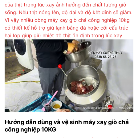
của thịt trong lúc xay ảnh hưởng đến chất lượng giò
sống. Nếu thịt nóng lên, độ dai và độ kết dính sẽ giảm.
Vì vậy nhiều dòng máy xay giò chả công nghiệp 10kg
có thiết kế hỗ trợ giữ lạnh bằng đá hoặc cối cấu trúc
hai lớp giúp giữ nhiệt độ thịt ổn định trong lúc xay.
Hướng dẫn dùng và vệ sinh máy xay giò chả
công nghiệp 10KG