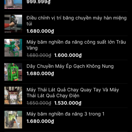
999.999
₫
Điều chỉnh vị trí băng chuyền máy hàn miệng
túi
1.680.000
₫
Máy băm nghiền đa năng công suất lớn Trâu
Vàng
Giá
Giá
1.680.000
₫
1.600.000
₫
gốc
hiện
Dây Chuyền Máy Ép Gạch Không Nung
là:
tại
1.680.000
₫
1.680.000₫.
là:
1.600.000₫.
Máy Thái Lát Quả Chay Quay Tay Và Máy
Thái Lát Quả Chạy Điện
Giá
Giá
1.650.000
₫
1.530.000
₫
gốc
hiện
Máy băm nghiền đa năng 3 trong 1
là:
tại
1.680.000
₫
1.650.000₫.
là:
1.530.000₫.