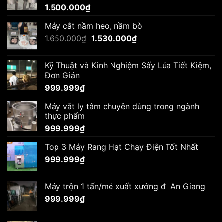
1.500.000
₫
Máy cắt nầm heo, nầm bò
Giá
Giá
1.650.000
₫
1.530.000
₫
gốc
hiện
là:
tại
Kỹ Thuật và Kinh Nghiệm Sấy Lúa Tiết Kiệm,
1.650.000₫.
là:
Đơn Giản
1.530.000₫.
999.999
₫
Máy vắt ly tâm chuyên dùng trong ngành
thực phẩm
999.999
₫
Top 3 Máy Rang Hạt Chạy Điện Tốt Nhất
999.999
₫
Máy trộn 1 tấn/mẻ xuất xưởng đi An Giang
999.999
₫