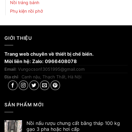
Nồi tráng bánh
Phụ kiện nồi phở
GIỚI THIỆU
Trang web chuyên về thiết bị chế biến.
Mời liên hệ: Zalo: 0966408078
Email
:
Vungocson13051995@gmail.com
Địa chỉ
: Canh nậu, Thạch Thất, Hà Nội
SẢN PHẨM MỚI
Nồi nấu rượu chưng cất bằng tháp 100 kg
gạo 3 pha hoặc hơi cấp