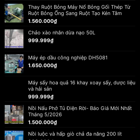
Thay Ruột Bỏng Máy Nổ Bỏng Gối Thép Từ
Ruột Bỏng Ống Sang Ruột Tạo Kén Tằm
1.560.000
₫
Chảo xào nhân dừa nạo 50L
999.999
₫
Máy ép dầu công nghiệp DH5081
1.650.000
₫
Máy sấy hoa quả 16 khay xoay sấy, dược liệu
và hải sản
999.999
₫
Nồi Nấu Phở Tủ Điện Rời- Báo Giá Mới Nhất
Tháng 5/2026
1.500.000
₫
Nồi luộc và hấp giò chả đa năng 200 lít