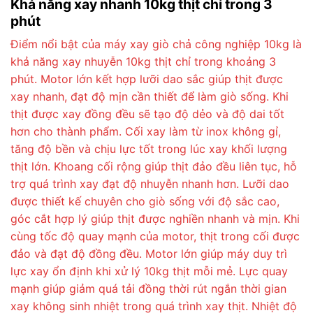
Khả năng xay nhanh 10kg thịt chỉ trong 3
phút
Điểm nổi bật của máy xay giò chả công nghiệp 10kg là
khả năng xay nhuyễn 10kg thịt chỉ trong khoảng 3
phút. Motor lớn kết hợp lưỡi dao sắc giúp thịt được
xay nhanh, đạt độ mịn cần thiết để làm giò sống. Khi
thịt được xay đồng đều sẽ tạo độ dẻo và độ dai tốt
hơn cho thành phẩm. Cối xay làm từ inox không gỉ,
tăng độ bền và chịu lực tốt trong lúc xay khối lượng
thịt lớn. Khoang cối rộng giúp thịt đảo đều liên tục, hỗ
trợ quá trình xay đạt độ nhuyễn nhanh hơn. Lưỡi dao
được thiết kế chuyên cho giò sống với độ sắc cao,
góc cắt hợp lý giúp thịt được nghiền nhanh và mịn. Khi
cùng tốc độ quay mạnh của motor, thịt trong cối được
đảo và đạt độ đồng đều. Motor lớn giúp máy duy trì
lực xay ổn định khi xử lý 10kg thịt mỗi mẻ. Lực quay
mạnh giúp giảm quá tải đồng thời rút ngắn thời gian
xay không sinh nhiệt trong quá trình xay thịt. Nhiệt độ