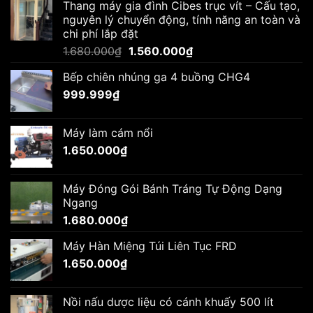
Thang máy gia đình Cibes trục vít – Cấu tạo,
nguyên lý chuyển động, tính năng an toàn và
chi phí lắp đặt
Giá
Giá
1.680.000
₫
1.560.000
₫
gốc
hiện
Bếp chiên nhúng ga 4 buồng CHG4
là:
tại
999.999
₫
1.680.000₫.
là:
1.560.000₫.
Máy làm cám nổi
1.650.000
₫
Máy Đóng Gói Bánh Tráng Tự Động Dạng
Ngang
1.680.000
₫
Máy Hàn Miệng Túi Liên Tục FRD
1.650.000
₫
Nồi nấu dược liệu có cánh khuấy 500 lít