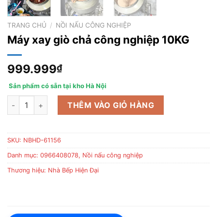
TRANG CHỦ
/
NỒI NẤU CÔNG NGHIỆP
Máy xay giò chả công nghiệp 10KG
999.999
₫
Sản phẩm có sẵn tại kho Hà Nội
Máy xay giò chả công nghiệp 10KG số lượng
THÊM VÀO GIỎ HÀNG
SKU:
NBHD-61156
Danh mục:
0966408078
,
Nồi nấu công nghiệp
Thương hiệu:
Nhà Bếp Hiện Đại