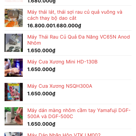
1.680.000
₫
Máy thái lát, thái sợi rau củ quả vuông và
cách thay bộ dao cắt
16.800.001.680.000
₫
Máy Thái Rau Củ Quả Đa Năng VC65N Anod
Nhôm
1.650.000
₫
Máy Cưa Xương Mini HD-130B
1.650.000
₫
Máy Cưa Xương NSQH300A
1.650.000
₫
Máy dán màng nhôm cầm tay Yamafuji DGF-
500A và DGF-500C
1.650.000
₫
Máy Dán Nhãn Hộp VTK LM002