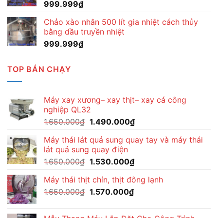
999.999
₫
Chảo xào nhân 500 lít gia nhiệt cách thủy
bằng dầu truyền nhiệt
999.999
₫
TOP BÁN CHẠY
Máy xay xương– xay thịt– xay cá công
nghiệp QL32
Giá
Giá
1.650.000
₫
1.490.000
₫
gốc
hiện
Máy thái lát quả sung quay tay và máy thái
là:
tại
lát quả sung quay điện
1.650.000₫.
là:
Giá
Giá
1.650.000
₫
1.530.000
₫
1.490.000₫.
gốc
hiện
Máy thái thịt chín, thịt đông lạnh
là:
tại
Giá
Giá
1.650.000
₫
1.650.000₫.
1.570.000
₫
là:
gốc
hiện
1.530.000₫.
là:
tại