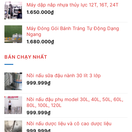
Máy dập nắp nhựa thủy lực 12T, 16T, 24T
1.650.000
₫
Máy Đóng Gói Bánh Tráng Tự Động Dạng
Ngang
1.680.000
₫
BÁN CHẠY NHẤT
Nồi nấu sữa đậu nành 30 lít 3 lớp
999.999
₫
Nồi nấu đậu phụ model 30L, 40L, 50L, 60L,
80L, 100L, 120L
999.999
₫
Nồi nấu dược liệu và cô cao dược liệu
999.999
₫