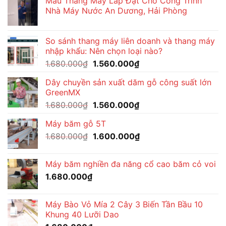
Mẫu Thang Máy Lắp Đặt Cho Công Trình
1.650.000₫.
là:
Nhà Máy Nước An Dương, Hải Phòng
1.570.000₫.
So sánh thang máy liên doanh và thang máy
nhập khẩu: Nên chọn loại nào?
Giá
Giá
1.680.000
₫
1.560.000
₫
gốc
hiện
Dây chuyền sản xuất dăm gỗ công suất lớn
là:
tại
GreenMX
1.680.000₫.
là:
Giá
Giá
1.680.000
₫
1.560.000
₫
1.560.000₫.
gốc
hiện
Máy băm gỗ 5T
là:
tại
Giá
Giá
1.680.000
₫
1.680.000₫.
1.600.000
₫
là:
gốc
hiện
1.560.000₫.
là:
tại
Máy băm nghiền đa năng cổ cao băm cỏ voi
1.680.000₫.
là:
1.680.000
₫
1.600.000₫.
Máy Bào Vỏ Mía 2 Cây 3 Biến Tần Bầu 10
Khung 40 Lưỡi Dao