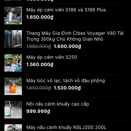
Máy ép cám viên S186 và S186 Plus
1.650.000
₫
Thang Máy Gia Đình Cibes Voyager V80 Tải
Trọng 300kg Cho Không Gian Nhỏ
Giá
Giá
1.680.000
₫
1.600.000
₫
gốc
hiện
Máy ép cám viên S250
là:
tại
1.560.000
₫
1.680.000₫.
là:
1.600.000₫.
Máy bóc vỏ lạc, tách vỏ đậu phộng
Giá
Giá
1.650.000
₫
1.530.000
₫
gốc
hiện
là:
tại
Nồi nấu cánh khuấy cao cấp
1.650.000₫.
là:
999.999
₫
1.530.000₫.
Máy nấu cánh khuấy NSLJ200 200L