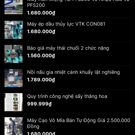
1.680.000₫.
là:
PFS200
1.600.000₫.
1.680.000
₫
Máy ép dầu thủy lực VTK CON081
1.680.000
₫
Báo giá máy thái chuối 2 chức năng
1.560.000
₫
Nồi nấu gia nhiệt cánh khuấy lật nghiêng
1.789.000
₫
Quy trình công nghệ sấy thăng hoa
999.999
₫
Máy Cạo Vỏ Mía Bán Tự Động Giá 2.500.000
Đồng
1.680.000
₫