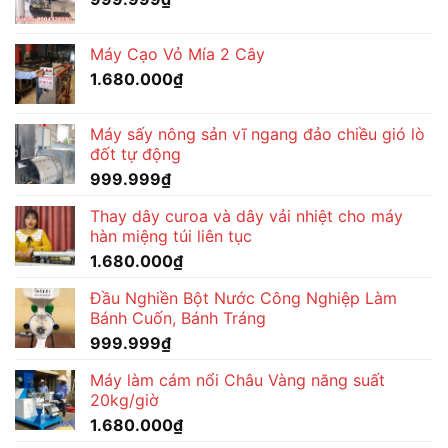
Máy Cạo Vỏ Mía 2 Cây
1.680.000
₫
Máy sấy nông sản vĩ ngang đảo chiều gió lò
đốt tự động
999.999
₫
Thay dây curoa và dây vải nhiệt cho máy
hàn miệng túi liên tục
1.680.000
₫
Đầu Nghiền Bột Nước Công Nghiệp Làm
Bánh Cuốn, Bánh Tráng
999.999
₫
Máy làm cám nổi Châu Vàng năng suất
20kg/giờ
1.680.000
₫