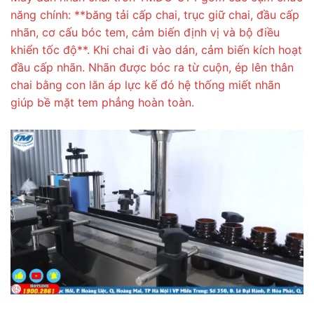
năng chính: **băng tải cấp chai, trục giữ chai, đầu cấp
nhãn, cơ cấu bóc tem, cảm biến định vị và bộ điều
khiển tốc độ**. Khi chai đi vào dán, cảm biến kích hoạt
đầu cấp nhãn. Nhãn được bóc ra từ cuộn, ép lên thân
chai bằng con lăn áp lực kế đó hệ thống miết nhãn
giúp bề mặt tem phẳng hoàn toàn.