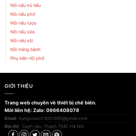
Nồi nấu hủ tiếu
Nồi nấu phở
Nồi nấu rượu
Nồi nấu sữa
Nồi nấu xôi
Nồi tráng bánh
Phụ kiện nồi phở
GIỚI THIỆU
Trang web chuyên về thiết bị chế biến.
Mời liên hệ: Zalo: 0966408078
Email
:
Vungocson13051995@gmail.com
Địa chỉ
: Canh nậu, Thạch Thất, Hà Nội