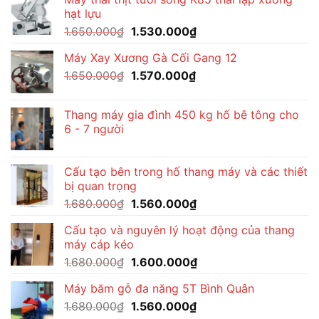
1.650.000₫.
là:
hạt lựu
1.570.000₫.
Giá
Giá
1.650.000
₫
1.530.000
₫
gốc
hiện
Máy Xay Xương Gà Cối Gang 12
là:
tại
Giá
Giá
1.650.000
₫
1.650.000₫.
1.570.000
₫
là:
gốc
hiện
1.530.000₫.
là:
tại
Thang máy gia đình 450 kg hố bê tông cho
1.650.000₫.
là:
6 - 7 người
1.570.000₫.
Cấu tạo bên trong hố thang máy và các thiết
bị quan trọng
Giá
Giá
1.680.000
₫
1.560.000
₫
gốc
hiện
Cấu tạo và nguyên lý hoạt động của thang
là:
tại
máy cáp kéo
1.680.000₫.
là:
Giá
Giá
1.680.000
₫
1.600.000
₫
1.560.000₫.
gốc
hiện
Máy băm gỗ đa năng 5T Bình Quân
là:
tại
Giá
Giá
1.680.000
₫
1.680.000₫.
1.560.000
₫
là: