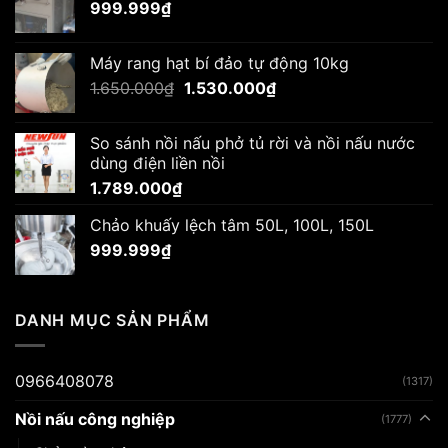
999.999
₫
Máy rang hạt bí đảo tự động 10kg
Giá
Giá
1.650.000
₫
1.530.000
₫
gốc
hiện
là:
tại
So sánh nồi nấu phở tủ rời và nồi nấu nước
1.650.000₫.
là:
dùng điện liền nồi
1.530.000₫.
1.789.000
₫
Chảo khuấy lệch tâm 50L, 100L, 150L
999.999
₫
DANH MỤC SẢN PHẨM
0966408078
(1317)
Nồi nấu công nghiệp
(1777)