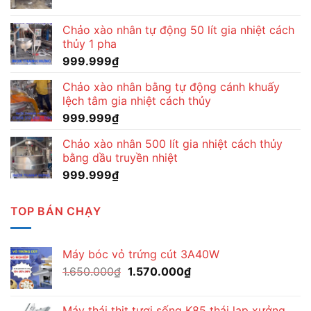
Chảo xào nhân tự động 50 lít gia nhiệt cách
thủy 1 pha
999.999
₫
Chảo xào nhân bằng tự động cánh khuấy
lệch tâm gia nhiệt cách thủy
999.999
₫
Chảo xào nhân 500 lít gia nhiệt cách thủy
bằng dầu truyền nhiệt
999.999
₫
TOP BÁN CHẠY
Máy bóc vỏ trứng cút 3A40W
Giá
Giá
1.650.000
₫
1.570.000
₫
gốc
hiện
là:
tại
Máy thái thịt tươi sống K85 thái lạp xưởng