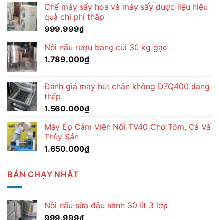
Chế máy sấy hoa và máy sấy dược liệu hiệu
quả chi phí thấp
999.999
₫
Nồi nấu rượu bằng củi 30 kg gạo
1.789.000
₫
Đánh giá máy hút chân không DZQ400 dạng
thấp
1.560.000
₫
Máy Ép Cám Viên Nổi TV40 Cho Tôm, Cá Và
Thủy Sản
1.650.000
₫
BÁN CHẠY NHẤT
Nồi nấu sữa đậu nành 30 lít 3 lớp
999.999
₫