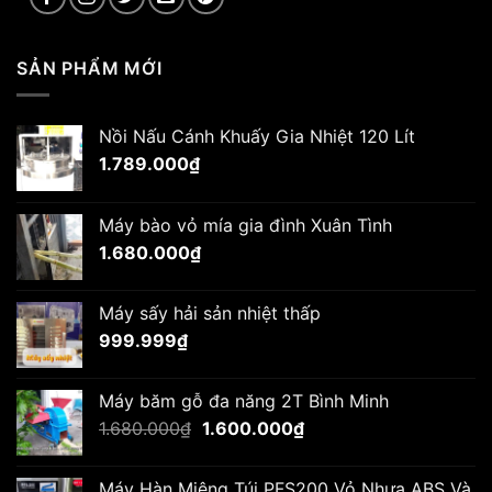
SẢN PHẨM MỚI
Nồi Nấu Cánh Khuấy Gia Nhiệt 120 Lít
1.789.000
₫
Máy bào vỏ mía gia đình Xuân Tình
1.680.000
₫
Máy sấy hải sản nhiệt thấp
999.999
₫
Máy băm gỗ đa năng 2T Bình Minh
Giá
Giá
1.680.000
₫
1.600.000
₫
gốc
hiện
là:
tại
Máy Hàn Miệng Túi PFS200 Vỏ Nhựa ABS Và