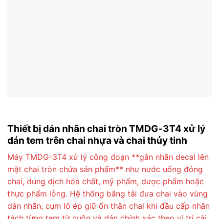
Thiết bị dán nhãn chai tròn TMDG-3T4 xử lý
dán tem trên chai nhựa và chai thủy tinh
Máy TMDG-3T4 xử lý công đoạn **gắn nhãn decal lên
mặt chai tròn chứa sản phẩm** như nước uống đóng
chai, dung dịch hóa chất, mỹ phẩm, dược phẩm hoặc
thực phẩm lỏng. Hệ thống băng tải đưa chai vào vùng
dán nhãn, cụm lô ép giữ ổn thân chai khi đầu cấp nhãn
tách từng tem từ cuộn và dán chính xác theo vị trí cài