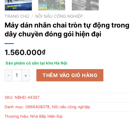
TRANG CHỦ
/
NỒI NẤU CÔNG NGHIỆP
Máy dán nhãn chai tròn tự động trong
dây chuyền đóng gói hiện đại
1.560.000
₫
Sản phẩm có sẵn tại kho Hà Nội
Máy dán nhãn chai tròn tự động trong dây chuyền đóng gói hiệ
THÊM VÀO GIỎ HÀNG
SKU:
NBHD-44397
Danh mục:
0966408078
,
Nồi nấu công nghiệp
Thương hiệu:
Nhà Bếp Hiện Đại