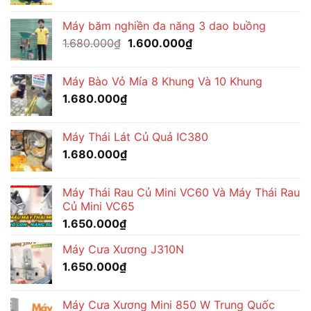
gốc
hiện
1.600.000₫.
là:
tại
Máy băm nghiền đa năng 3 dao buồng
1.680.000₫.
là:
Giá
Giá
1.680.000
₫
1.600.000
₫
1.560.000₫.
gốc
hiện
là:
tại
Máy Bào Vỏ Mía 8 Khung Và 10 Khung
1.680.000₫.
là:
1.680.000
₫
1.600.000₫.
Máy Thái Lát Củ Quả IC380
1.680.000
₫
Máy Thái Rau Củ Mini VC60 Và Máy Thái Rau
Củ Mini VC65
1.650.000
₫
Máy Cưa Xương J310N
1.650.000
₫
Máy Cưa Xương Mini 850 W Trung Quốc