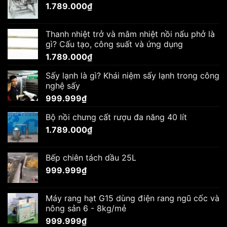
1.789.000
₫
Thanh nhiệt trở và mâm nhiệt nồi nấu phở là
gì? Cấu tạo, công suất và ứng dụng
1.789.000
₫
Sấy lạnh là gì? Khái niệm sấy lạnh trong công
nghệ sấy
999.999
₫
Bộ nồi chưng cất rượu đa năng 40 lít
1.789.000
₫
Bếp chiên tách dầu 25L
999.999
₫
Máy rang hạt G15 dùng điện rang ngũ cốc và
nông sản 6 - 8kg/mẻ
999.999
₫