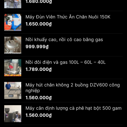
1.680.000
₫
Máy Đùn Viên Thức Ăn Chăn Nuôi 150K
1.650.000
₫
Nồi khuấy cao, nồi cô cao bằng gas
999.999
₫
Nồi đôi điện và gas 100L – 60L – 40L
1.789.000
₫
Máy hút chân không 2 buồng DZV600 công
nghiệp
1.560.000
₫
Máy cân định lượng cà phê hạt bột 500 gam
1.560.000
₫