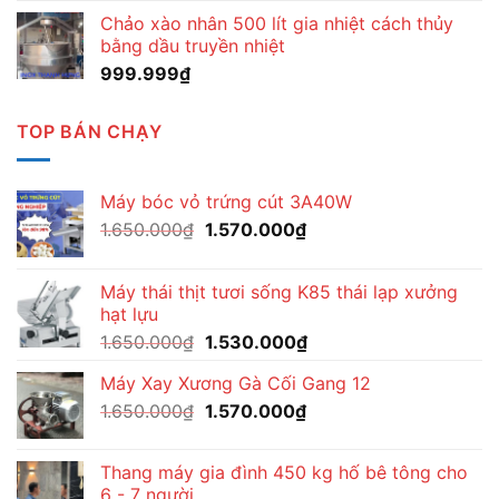
Chảo xào nhân 500 lít gia nhiệt cách thủy
bằng dầu truyền nhiệt
999.999
₫
TOP BÁN CHẠY
Máy bóc vỏ trứng cút 3A40W
Giá
Giá
1.650.000
₫
1.570.000
₫
gốc
hiện
là:
tại
Máy thái thịt tươi sống K85 thái lạp xưởng
1.650.000₫.
là:
hạt lựu
1.570.000₫.
Giá
Giá
1.650.000
₫
1.530.000
₫
gốc
hiện
Máy Xay Xương Gà Cối Gang 12
là:
tại
Giá
Giá
1.650.000
₫
1.650.000₫.
1.570.000
₫
là:
gốc
hiện
1.530.000₫.
là:
tại
Thang máy gia đình 450 kg hố bê tông cho
1.650.000₫.
là:
6 - 7 người