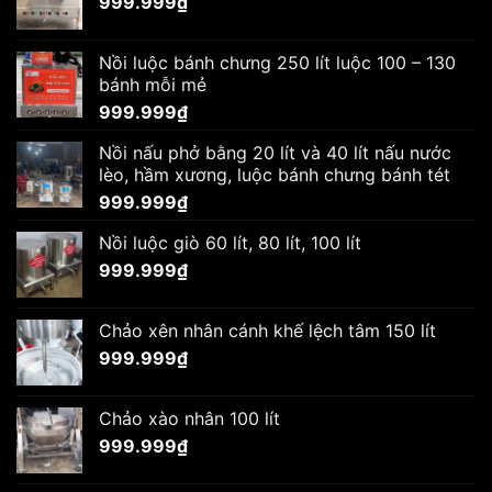
999.999
₫
Nồi luộc bánh chưng 250 lít luộc 100 – 130
bánh mỗi mẻ
999.999
₫
Nồi nấu phở bằng 20 lít và 40 lít nấu nước
lèo, hầm xương, luộc bánh chưng bánh tét
999.999
₫
Nồi luộc giò 60 lít, 80 lít, 100 lít
999.999
₫
Chảo xên nhân cánh khế lệch tâm 150 lít
999.999
₫
Chảo xào nhân 100 lít
999.999
₫