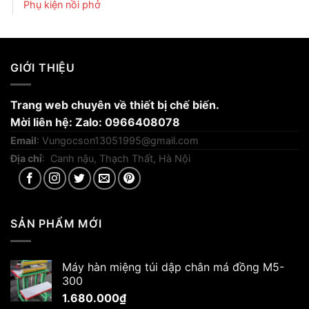
Phụ kiện nồi phở
GIỚI THIỆU
Trang web chuyên về thiết bị chế biến.
Mời liên hệ: Zalo: 0966408078
Email
:
Vungocson13051995@gmail.com
Địa chỉ
: Canh nậu, Thạch Thất, Hà Nội
SẢN PHẨM MỚI
Máy hàn miệng túi dập chân má đồng M5-
300
1.680.000
₫