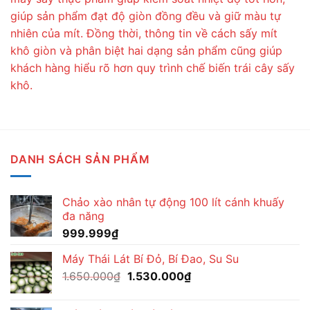
giúp sản phẩm đạt độ giòn đồng đều và giữ màu tự
nhiên của mít. Đồng thời, thông tin về cách sấy mít
khô giòn và phân biệt hai dạng sản phẩm cũng giúp
khách hàng hiểu rõ hơn quy trình chế biến trái cây sấy
khô.
DANH SÁCH SẢN PHẨM
Chảo xào nhân tự động 100 lít cánh khuấy
đa năng
999.999
₫
Máy Thái Lát Bí Đỏ, Bí Đao, Su Su
Giá
Giá
1.650.000
₫
1.530.000
₫
gốc
hiện
là:
tại