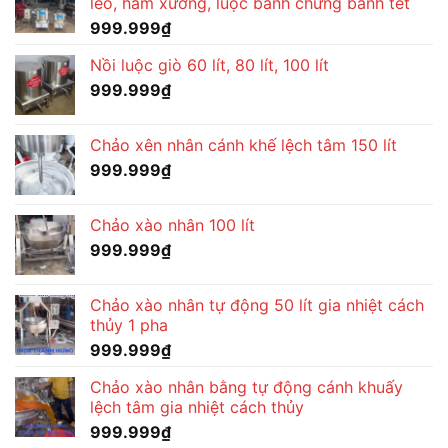
lèo, hầm xương, luộc bánh chưng bánh tét
999.999
₫
Nồi luộc giò 60 lít, 80 lít, 100 lít
999.999
₫
Chảo xên nhân cánh khế lệch tâm 150 lít
999.999
₫
Chảo xào nhân 100 lít
999.999
₫
Chảo xào nhân tự động 50 lít gia nhiệt cách
thủy 1 pha
999.999
₫
Chảo xào nhân bằng tự động cánh khuấy
lệch tâm gia nhiệt cách thủy
999.999
₫