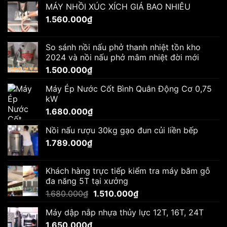
MÁY NHỒI XÚC XÍCH GIÁ BAO NHIÊU
1.560.000
₫
So sánh nồi nấu phở thanh nhiệt tồn kho
2024 và nồi nấu phở mâm nhiệt đời mới
1.500.000
₫
Máy Ép Nước Cốt Bình Quân Động Cơ 0,75
kW
1.680.000
₫
Nồi nấu rượu 30kg gạo đun củi liền bếp
1.789.000
₫
Khách hàng trực tiếp kiểm tra máy băm gỗ
đa năng 5T tại xưởng
Giá
Giá
1.680.000
₫
1.510.000
₫
gốc
hiện
Máy dập nắp nhựa thủy lực 12T, 16T, 24T
là:
tại
1.650.000
₫
1.680.000₫.
là: