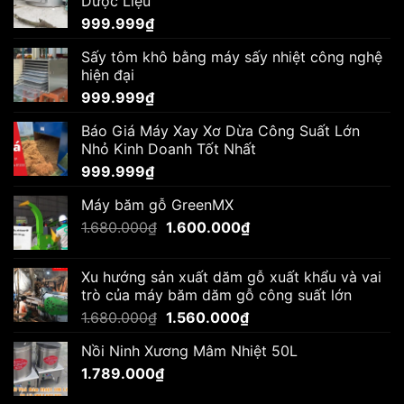
Dược Liệu
999.999
₫
Sấy tôm khô bằng máy sấy nhiệt công nghệ
hiện đại
999.999
₫
Báo Giá Máy Xay Xơ Dừa Công Suất Lớn
Nhỏ Kinh Doanh Tốt Nhất
999.999
₫
Máy băm gỗ GreenMX
Giá
Giá
1.680.000
₫
1.600.000
₫
gốc
hiện
là:
tại
Xu hướng sản xuất dăm gỗ xuất khẩu và vai
1.680.000₫.
là:
trò của máy băm dăm gỗ công suất lớn
1.600.000₫.
Giá
Giá
1.680.000
₫
1.560.000
₫
gốc
hiện
Nồi Ninh Xương Mâm Nhiệt 50L
là:
tại
1.789.000
₫
1.680.000₫.
là:
1.560.000₫.