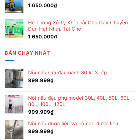
1.650.000
₫
Hệ Thống Xử Lý Khí Thải Cho Dây Chuyền
Đùn Hạt Nhựa Tái Chế
1.650.000
₫
BÁN CHẠY NHẤT
Nồi nấu sữa đậu nành 30 lít 3 lớp
999.999
₫
Nồi nấu đậu phụ model 30L, 40L, 50L, 60L,
80L, 100L, 120L
999.999
₫
Nồi nấu dược liệu và cô cao dược liệu
999.999
₫