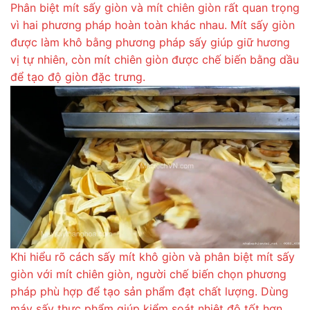
Phân biệt mít sấy giòn và mít chiên giòn rất quan trọng
vì hai phương pháp hoàn toàn khác nhau. Mít sấy giòn
được làm khô bằng phương pháp sấy giúp giữ hương
vị tự nhiên, còn mít chiên giòn được chế biến bằng dầu
để tạo độ giòn đặc trưng.
Khi hiểu rõ cách sấy mít khô giòn và phân biệt mít sấy
giòn với mít chiên giòn, người chế biến chọn phương
pháp phù hợp để tạo sản phẩm đạt chất lượng. Dùng
máy sấy thực phẩm giúp kiểm soát nhiệt độ tốt hơn,