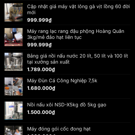
Cập nhật giá máy vặt lông gà vịt lồng 60 đời
mới
999.999
₫
Máy rang lạc rang đậu phộng Hoàng Quân
3kg/mẻ đảo hạt liên tục
999.999
₫
Bảng giá nồi nấu nước 20 lít, 50 lít và 100 lít
tại xưởng sản xuất
1.789.000
₫
Máy Đùn Cá Công Nghiệp 7,5k
1.680.000
₫
Nồi nấu xôi NSD-X5kg đồ 5kg gạo
1.500.000
₫
Máy đóng gói cốc đong hạt