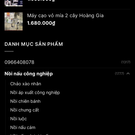
1.510.000₫.
Máy cạo vỏ mía 2 cây Hoàng Gia
1.680.000
₫
DANH MỤC SẢN PHẨM
0966408078
(1317)
Nồi nấu công nghiệp
(1777)
Chảo xào nhân
Nồi áp xuất công nghiệp
Nồi chiên bánh
Nồi chưng cất
Nồi luộc
Nồi nấu cám