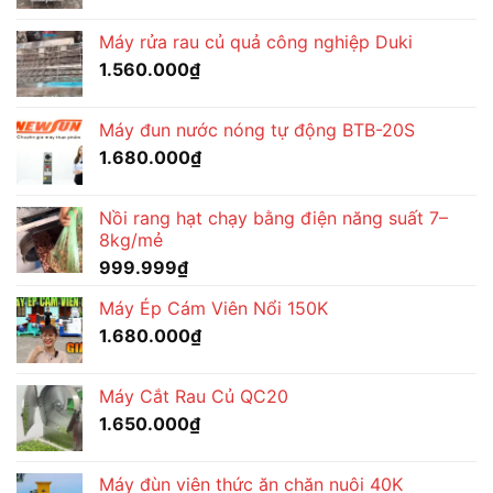
Máy rửa rau củ quả công nghiệp Duki
1.560.000
₫
Máy đun nước nóng tự động BTB-20S
1.680.000
₫
Nồi rang hạt chạy bằng điện năng suất 7–
8kg/mẻ
999.999
₫
Máy Ép Cám Viên Nổi 150K
1.680.000
₫
Máy Cắt Rau Củ QC20
1.650.000
₫
Máy đùn viên thức ăn chăn nuôi 40K