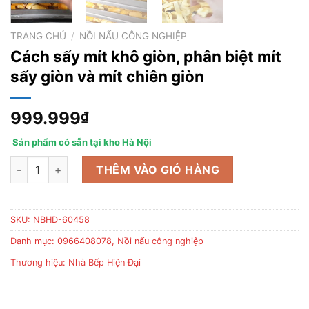
TRANG CHỦ
/
NỒI NẤU CÔNG NGHIỆP
Cách sấy mít khô giòn, phân biệt mít
sấy giòn và mít chiên giòn
999.999
₫
Sản phẩm có sẵn tại kho Hà Nội
Cách sấy mít khô giòn, phân biệt mít sấy giòn và mít chiên giò
THÊM VÀO GIỎ HÀNG
SKU:
NBHD-60458
Danh mục:
0966408078
,
Nồi nấu công nghiệp
Thương hiệu:
Nhà Bếp Hiện Đại