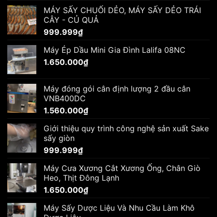
MÁY SẤY CHUỐI DẺO, MÁY SẤY DẺO TRÁI
CÂY - CỦ QUẢ
999.999
₫
Máy Ép Dầu Mini Gia Đình Lalifa 08NC
1.650.000
₫
Máy đóng gói cân định lượng 2 đầu cân
VNB400DC
1.560.000
₫
Giới thiệu quy trình công nghệ sản xuất Sake
sấy giòn
999.999
₫
Máy Cưa Xương Cắt Xương Ống, Chân Giò
Heo, Thịt Đông Lạnh
1.650.000
₫
Máy Sấy Dược Liệu Và Nhu Cầu Làm Khô