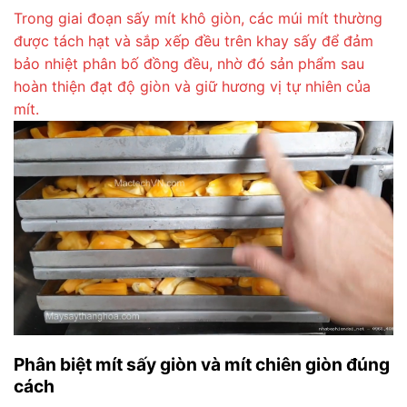
Trong giai đoạn sấy mít khô giòn, các múi mít thường
được tách hạt và sắp xếp đều trên khay sấy để đảm
bảo nhiệt phân bố đồng đều, nhờ đó sản phẩm sau
hoàn thiện đạt độ giòn và giữ hương vị tự nhiên của
mít.
Phân biệt mít sấy giòn và mít chiên giòn đúng
cách