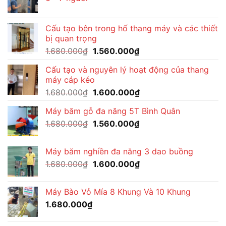
1.570.000₫.
Cấu tạo bên trong hố thang máy và các thiết
bị quan trọng
Giá
Giá
1.680.000
₫
1.560.000
₫
gốc
hiện
Cấu tạo và nguyên lý hoạt động của thang
là:
tại
máy cáp kéo
1.680.000₫.
là:
Giá
Giá
1.680.000
₫
1.600.000
₫
1.560.000₫.
gốc
hiện
Máy băm gỗ đa năng 5T Bình Quân
là:
tại
Giá
Giá
1.680.000
₫
1.680.000₫.
1.560.000
₫
là:
gốc
hiện
1.600.000₫.
là:
tại
Máy băm nghiền đa năng 3 dao buồng
1.680.000₫.
là:
Giá
Giá
1.680.000
₫
1.600.000
₫
1.560.000₫.
gốc
hiện
là:
tại
Máy Bào Vỏ Mía 8 Khung Và 10 Khung
1.680.000₫.
là:
1.680.000
₫
1.600.000₫.