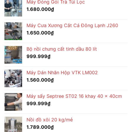
Máy Đóng Gói Trà Túi Lọc
1.650.000₫.
là:
1.680.000
₫
1.530.000₫.
Máy Cưa Xương Cắt Cá Đông Lạnh J260
1.650.000
₫
Bộ nồi chưng cất tinh dầu 80 lít
999.999
₫
Máy Dán Nhãn Hộp VTK LM002
1.560.000
₫
Máy sấy Septree ST02 16 khay 40 x 40cm
999.999
₫
Nồi đồ xôi 20 kg/mẻ
1.789.000
₫