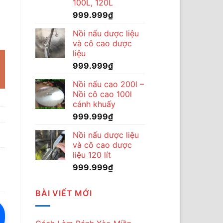
100L, 120L
999.999
₫
6 khay số lượng
Nồi nấu dược liệu
và cô cao dược
liệu
999.999
₫
Nồi nấu cao 200l –
Nồi cô cao 100l
cánh khuấy
999.999
₫
Nồi nấu dược liệu
và cô cao dược
liệu 120 lít
999.999
₫
BÀI VIẾT MỚI