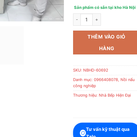
Sản phẩm có sẵn tại kho Hà Nội
Máy sấy trái cây sấy hoa quả 1
THÊM VÀO GIỎ
HÀNG
SKU:
NBHD-60692
Danh mục:
0966408078
,
Nồi nấu
công nghiệp
Thương hiệu:
Nhà Bếp Hiện Đại
Tư vấn kỹ thuật qua
Zalo