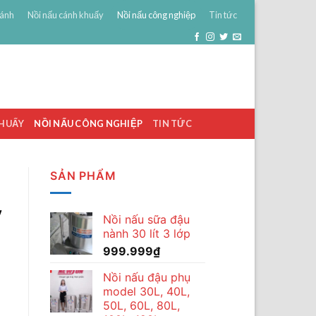
bánh
Nồi nấu cánh khuấy
Nồi nấu công nghiệp
Tin tức
0
ĐĂNG NHẬP
GIỎ HÀNG /
0
₫
KHUẤY
NỒI NẤU CÔNG NGHIỆP
TIN TỨC
SẢN PHẨM
y
Nồi nấu sữa đậu
nành 30 lít 3 lớp
999.999
₫
Nồi nấu đậu phụ
model 30L, 40L,
50L, 60L, 80L,