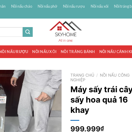
hân
Nồi nấu cháo
Nồi nấu phở
Nồi nấu rượu
Nồi nấu xôi
Nồi tráng 
NỒI NẤU RƯỢU
NỒI NẤU XÔI
NỒI TRÁNG BÁNH
NỒI NẤU CÁNH 
TRANG CHỦ
/
NỒI NẤU CÔNG
NGHIỆP
Máy sấy trái câ
sấy hoa quả 16
khay
999.999
₫