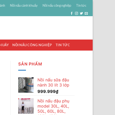
bánh
Nồi nấu cánh khuấy
Nồi nấu công nghiệp
Tin tức
0
ĐĂNG NHẬP
GIỎ HÀNG /
0
₫
KHUẤY
NỒI NẤU CÔNG NGHIỆP
TIN TỨC
SẢN PHẨM
Nồi nấu sữa đậu
nành 30 lít 3 lớp
999.999
₫
Nồi nấu đậu phụ
model 30L, 40L,
50L, 60L, 80L,