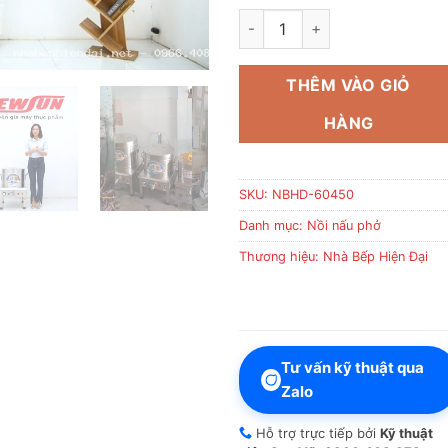
Nồi nấu phở 40 lít số lượng
THÊM VÀO GIỎ
HÀNG
SKU:
NBHD-60450
Danh mục:
Nồi nấu phở
Thương hiệu:
Nhà Bếp Hiện Đại
Tư vấn kỹ thuật qua
Zalo
Hỗ trợ trực tiếp bởi
Kỹ thuật