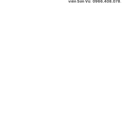
viên Sơn Vũ
:
0966.408.078
.