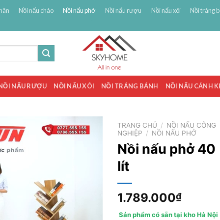
hân
Nồi nấu cháo
Nồi nấu phở
Nồi nấu rượu
Nồi nấu xôi
Nồi tráng 
NỒI NẤU RƯỢU
NỒI NẤU XÔI
NỒI TRÁNG BÁNH
NỒI NẤU CÁNH 
TRANG CHỦ
/
NỒI NẤU CÔNG
NGHIỆP
/
NỒI NẤU PHỞ
Nồi nấu phở 40
lít
1.789.000
₫
Sản phẩm có sẵn tại kho Hà Nội