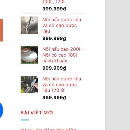
100L, 120L
999.999
₫
Nồi nấu dược liệu
và cô cao dược
liệu
999.999
₫
Nồi nấu cao 200l –
Nồi cô cao 100l
cánh khuấy
999.999
₫
Nồi nấu dược liệu
và cô cao dược
liệu 120 lít
999.999
₫
BÀI VIẾT MỚI