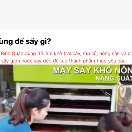
ùng để sấy gì?
ình Quân dùng để làm khô trái cây, rau củ, nông sản và cá
 sấy giòn hoặc sấy dẻo để tạo thành phẩm theo yêu cầu.