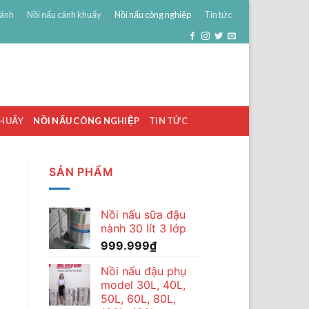
bánh
Nồi nấu cánh khuấy
Nồi nấu công nghiệp
Tin tức
0
ĐĂNG NHẬP
GIỎ HÀNG /
0
₫
KHUẤY
NỒI NẤU CÔNG NGHIỆP
TIN TỨC
SẢN PHẨM
Nồi nấu sữa đậu
nành 30 lít 3 lớp
999.999
₫
Nồi nấu đậu phụ
model 30L, 40L,
50L, 60L, 80L,