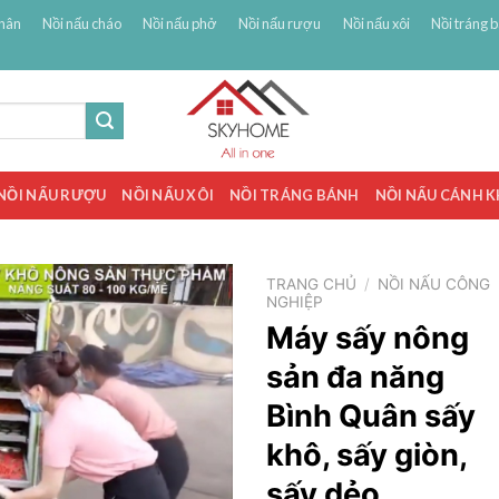
hân
Nồi nấu cháo
Nồi nấu phở
Nồi nấu rượu
Nồi nấu xôi
Nồi tráng 
NỒI NẤU RƯỢU
NỒI NẤU XÔI
NỒI TRÁNG BÁNH
NỒI NẤU CÁNH 
TRANG CHỦ
/
NỒI NẤU CÔNG
NGHIỆP
Máy sấy nông
sản đa năng
Bình Quân sấy
khô, sấy giòn,
sấy dẻo