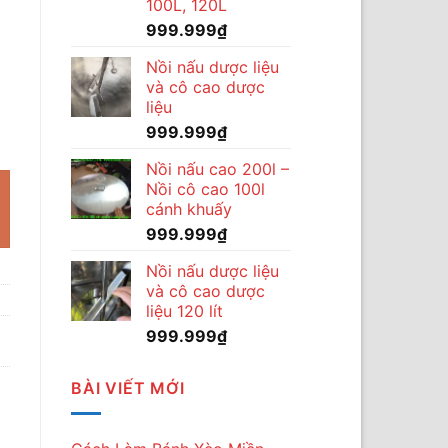
100L, 120L
999.999
₫
Nồi nấu dược liệu
và cô cao dược
liệu
 Quân sấy khô, sấy giòn, sấy dẻo số lượng
999.999
₫
Nồi nấu cao 200l –
Nồi cô cao 100l
cánh khuấy
999.999
₫
Nồi nấu dược liệu
và cô cao dược
liệu 120 lít
999.999
₫
BÀI VIẾT MỚI