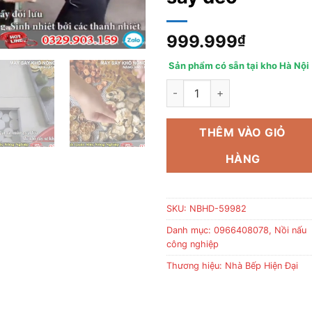
999.999
₫
Sản phẩm có sẵn tại kho Hà Nội
Máy sấy nông sản đa năng Bình
THÊM VÀO GIỎ
HÀNG
SKU:
NBHD-59982
Danh mục:
0966408078
,
Nồi nấu
công nghiệp
Thương hiệu:
Nhà Bếp Hiện Đại