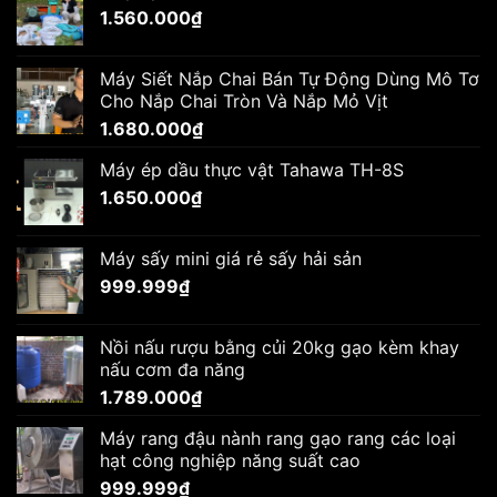
1.560.000
₫
Máy Siết Nắp Chai Bán Tự Động Dùng Mô Tơ
Cho Nắp Chai Tròn Và Nắp Mỏ Vịt
1.680.000
₫
Máy ép dầu thực vật Tahawa TH-8S
1.650.000
₫
Máy sấy mini giá rẻ sấy hải sản
999.999
₫
Nồi nấu rượu bằng củi 20kg gạo kèm khay
nấu cơm đa năng
1.789.000
₫
Máy rang đậu nành rang gạo rang các loại
hạt công nghiệp năng suất cao
999.999
₫