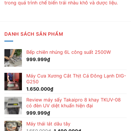
trong quá trình chế biến trái nhàu khô và dược liệu.
DANH SÁCH SẢN PHẨM
Bếp chiên nhúng 6L công suất 2500W
999.999
₫
Máy Cưa Xương Cắt Thịt Cá Đông Lạnh DIG-
G250
1.650.000
₫
Review máy sấy Takaipro 8 khay TKUV-08
có đèn UV diệt khuẩn hiện đại
999.999
₫
Máy thái lát dâu tây
Giá
Giá