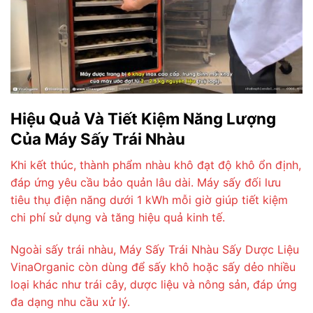
Hiệu Quả Và Tiết Kiệm Năng Lượng
Của Máy Sấy Trái Nhàu
Khi kết thúc, thành phẩm nhàu khô đạt độ khô ổn định,
đáp ứng yêu cầu bảo quản lâu dài. Máy sấy đối lưu
tiêu thụ điện năng dưới 1 kWh mỗi giờ giúp tiết kiệm
chi phí sử dụng và tăng hiệu quả kinh tế.
Ngoài sấy trái nhàu, Máy Sấy Trái Nhàu Sấy Dược Liệu
VinaOrganic còn dùng để sấy khô hoặc sấy dẻo nhiều
loại khác như trái cây, dược liệu và nông sản, đáp ứng
đa dạng nhu cầu xử lý.