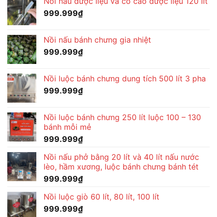
Nồi nấu dược liệu và cô cao dược liệu 120 lít
999.999
₫
Nồi nấu bánh chưng gia nhiệt
999.999
₫
Nồi luộc bánh chưng dung tích 500 lít 3 pha
999.999
₫
Nồi luộc bánh chưng 250 lít luộc 100 – 130
bánh mỗi mẻ
999.999
₫
Nồi nấu phở bằng 20 lít và 40 lít nấu nước
lèo, hầm xương, luộc bánh chưng bánh tét
999.999
₫
Nồi luộc giò 60 lít, 80 lít, 100 lít
999.999
₫