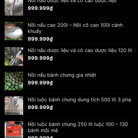
Nồi nấu dược liệu và cô cao dược liệu
999.999
₫
Nồi nấu cao 200l – Nồi cô cao 100l cánh
khuấy
999.999
₫
Nồi nấu dược liệu và cô cao dược liệu 120 lít
999.999
₫
Nồi nấu bánh chưng gia nhiệt
999.999
₫
Nồi luộc bánh chưng dung tích 500 lít 3 pha
999.999
₫
Nồi luộc bánh chưng 250 lít luộc 100 – 130
bánh mỗi mẻ
999.999
₫