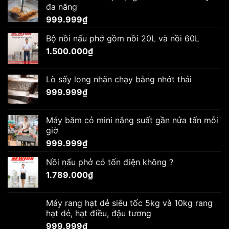
đa năng
999.999
₫
Bộ nồi nấu phở gồm nồi 20L và nồi 60L
1.500.000
₫
Lò sấy long nhãn chạy bằng nhớt thải
999.999
₫
Máy băm cỏ mini năng suất gần nửa tấn mỗi
giờ
999.999
₫
Nồi nấu phở có tốn điện không ?
1.789.000
₫
Máy rang hạt dẻ siêu tốc 5kg và 10kg rang
hạt dẻ, hạt điều, đậu tương
999.999
₫