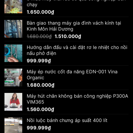
chạy
1.650.000
₫
Bàn giao thang máy gia đình vách kính tại
Kinh Môn Hải Dương
Giá
Giá
1.680.000
₫
1.510.000
₫
gốc
hiện
Hướng dẫn đấu và cài đặt rơ le nhiệt cho nồi
là:
tại
nấu phở điện
1.680.000₫.
là:
999.999
₫
1.510.000₫.
Máy ép nước cốt đa năng EDN-001 Vina
Organic
1.680.000
₫
Máy hút chân không bán công nghiệp P300A
VIM365
1.560.000
₫
Nồi luộc bánh chưng áp suất 400 lít
999.999
₫