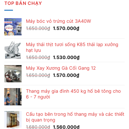
TOP BÁN CHẠY
Máy bóc vỏ trứng cút 3A40W
Giá
Giá
1.650.000
₫
1.570.000
₫
gốc
hiện
là:
tại
Máy thái thịt tươi sống K85 thái lạp xưởng
1.650.000₫.
là:
hạt lựu
1.570.000₫.
Giá
Giá
1.650.000
₫
1.530.000
₫
gốc
hiện
Máy Xay Xương Gà Cối Gang 12
là:
tại
Giá
Giá
1.650.000
₫
1.650.000₫.
1.570.000
₫
là:
gốc
hiện
1.530.000₫.
là:
tại
Thang máy gia đình 450 kg hố bê tông cho
1.650.000₫.
là:
6 - 7 người
1.570.000₫.
Cấu tạo bên trong hố thang máy và các thiết
bị quan trọng
Giá
Giá
1.680.000
₫
1.560.000
₫