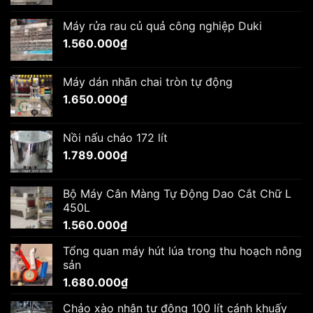
Máy rửa rau củ quả công nghiệp Duki
1.560.000
₫
Máy dán nhãn chai tròn tự động
1.650.000
₫
Nồi nấu cháo 172 lít
1.789.000
₫
Bộ Máy Cân Màng Tự Động Dao Cắt Chữ L
450L
1.560.000
₫
Tổng quan máy hút lúa trong thu hoạch nông
sản
1.680.000
₫
Chảo xào nhân tự động 100 lít cánh khuấy