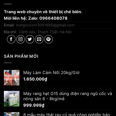
Trang web chuyên về thiết bị chế biến.
Mời liên hệ: Zalo: 0966408078
Email
:
Vungocson13051995@gmail.com
Địa chỉ
: Canh nậu, Thạch Thất, Hà Nội
SẢN PHẨM MỚI
Máy Làm Cám Nổi 20kg/Giờ
1.650.000
₫
Máy rang hạt G15 dùng điện rang ngũ cốc và
nông sản 6 - 8kg/mẻ
999.999
₫
8 mẫu máy thái rau củ quả công nghiệp bán