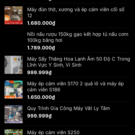
Máy đùn thịt, xương và ép cám viên cối số
12
1.680.000
₫
Nồi nấu rượu 150kg gạo kết hợp tủ nấu cơm
100kg bằng hơi
1.789.000
₫
Máy Sấy Thăng Hoa Lạnh Âm 50 Độ C Trong
Lĩnh Vực Y Sinh, Vi Sinh
999.999
₫
Máy ép cám viên S170 2 quả lô và máy ép
cám viên S186
1.650.000
₫
Quy Trình Gia Công Máy Vắt Ly Tâm
999.999
₫
Máy ép cám viên S250