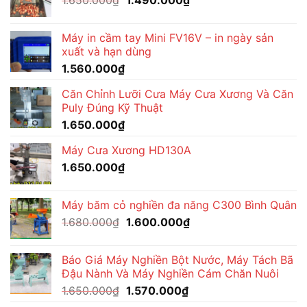
1.650.000
₫
1.490.000
₫
gốc
hiện
là:
tại
Máy in cầm tay Mini FV16V – in ngày sản
1.650.000₫.
là:
xuất và hạn dùng
1.490.000₫.
1.560.000
₫
Căn Chỉnh Lưỡi Cưa Máy Cưa Xương Và Căn
Puly Đúng Kỹ Thuật
1.650.000
₫
Máy Cưa Xương HD130A
1.650.000
₫
Máy băm cỏ nghiền đa năng C300 Bình Quân
Giá
Giá
1.680.000
₫
1.600.000
₫
gốc
hiện
là:
tại
Báo Giá Máy Nghiền Bột Nước, Máy Tách Bã
1.680.000₫.
là:
Đậu Nành Và Máy Nghiền Cám Chăn Nuôi
1.600.000₫.
Giá
Giá
1.650.000
₫
1.570.000
₫
gốc
hiện