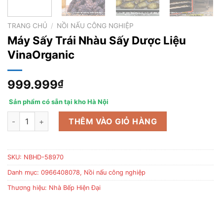
TRANG CHỦ
/
NỒI NẤU CÔNG NGHIỆP
Máy Sấy Trái Nhàu Sấy Dược Liệu
VinaOrganic
999.999
₫
Sản phẩm có sẵn tại kho Hà Nội
Máy Sấy Trái Nhàu Sấy Dược Liệu VinaOrganic số lượng
THÊM VÀO GIỎ HÀNG
SKU:
NBHD-58970
Danh mục:
0966408078
,
Nồi nấu công nghiệp
Thương hiệu:
Nhà Bếp Hiện Đại