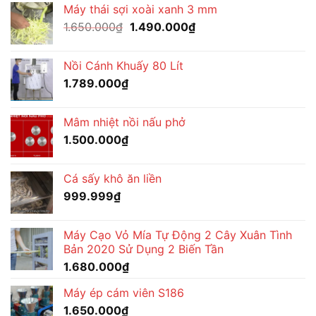
Máy thái sợi xoài xanh 3 mm
là:
tại
Giá
Giá
1.650.000
₫
1.650.000₫.
1.490.000
₫
là:
gốc
hiện
1.570.000₫.
là:
tại
Nồi Cánh Khuấy 80 Lít
1.650.000₫.
là:
1.789.000
₫
1.490.000₫.
Mâm nhiệt nồi nấu phở
1.500.000
₫
Cá sấy khô ăn liền
999.999
₫
Máy Cạo Vỏ Mía Tự Động 2 Cây Xuân Tình
Bản 2020 Sử Dụng 2 Biến Tần
1.680.000
₫
Máy ép cám viên S186
1.650.000
₫