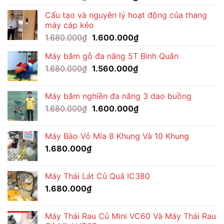
gốc
hiện
Cấu tạo và nguyên lý hoạt động của thang
là:
tại
máy cáp kéo
1.680.000₫.
là:
Giá
Giá
1.680.000
₫
1.600.000
₫
1.560.000₫.
gốc
hiện
Máy băm gỗ đa năng 5T Bình Quân
là:
tại
Giá
Giá
1.680.000
₫
1.680.000₫.
1.560.000
₫
là:
gốc
hiện
1.600.000₫.
là:
tại
Máy băm nghiền đa năng 3 dao buồng
1.680.000₫.
là:
Giá
Giá
1.680.000
₫
1.600.000
₫
1.560.000₫.
gốc
hiện
là:
tại
Máy Bào Vỏ Mía 8 Khung Và 10 Khung
1.680.000₫.
là:
1.680.000
₫
1.600.000₫.
Máy Thái Lát Củ Quả IC380
1.680.000
₫
Máy Thái Rau Củ Mini VC60 Và Máy Thái Rau