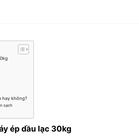
30kg
à hay không?
ăn sạch
y ép dầu lạc 30kg