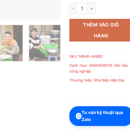
Máy ép dầu lạc 30kg số lượng
THÊM VÀO GIỎ
HÀNG
SKU:
NBHD-44880
Danh mục:
0966408078
,
Nồi nấu
công nghiệp
Thương hiệu:
Nhà Bếp Hiện Đại
Tư vấn kỹ thuật qua
Zalo