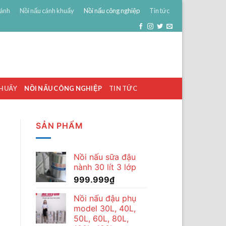
bánh
Nồi nấu cánh khuấy
Nồi nấu công nghiệp
Tin tức
0
ĐĂNG NHẬP
GIỎ HÀNG /
0
₫
KHUẤY
NỒI NẤU CÔNG NGHIỆP
TIN TỨC
SẢN PHẨM
Nồi nấu sữa đậu
nành 30 lít 3 lớp
999.999
₫
Nồi nấu đậu phụ
model 30L, 40L,
50L, 60L, 80L,