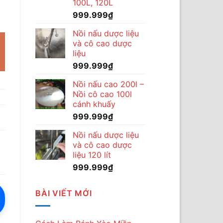
100L, 120L
999.999
₫
Nồi nấu dược liệu
và cô cao dược
liệu
999.999
₫
Nồi nấu cao 200l –
Nồi cô cao 100l
cánh khuấy
999.999
₫
Nồi nấu dược liệu
và cô cao dược
liệu 120 lít
999.999
₫
BÀI VIẾT MỚI