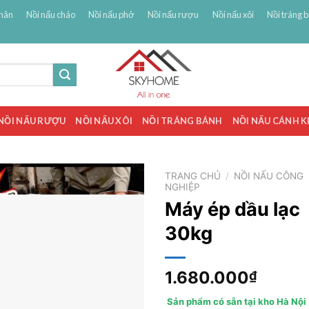
hân
Nồi nấu cháo
Nồi nấu phở
Nồi nấu rượu
Nồi nấu xôi
Nồi tráng 
NỒI NẤU RƯỢU
NỒI NẤU XÔI
NỒI TRÁNG BÁNH
NỒI NẤU CÁNH 
TRANG CHỦ
/
NỒI NẤU CÔNG
NGHIỆP
Máy ép dầu lạc
30kg
1.680.000
₫
Sản phẩm có sẵn tại kho Hà Nội