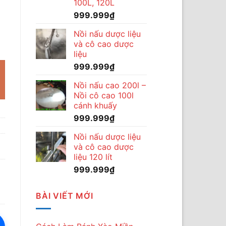
100L, 120L
999.999
₫
Nồi nấu dược liệu
nh Quân Phiên Bản Nâng Cấp số lượng
và cô cao dược
liệu
999.999
₫
Nồi nấu cao 200l –
Nồi cô cao 100l
cánh khuấy
999.999
₫
Nồi nấu dược liệu
và cô cao dược
liệu 120 lít
999.999
₫
BÀI VIẾT MỚI