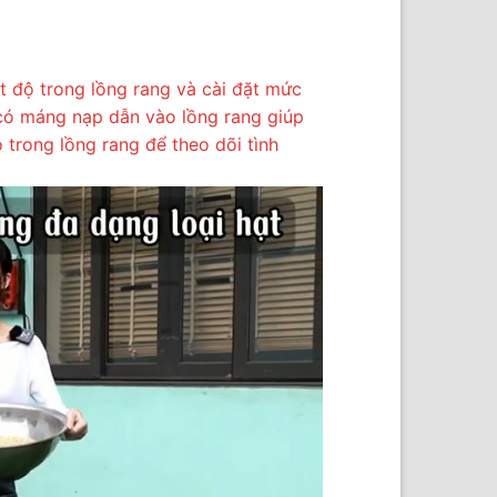
t độ trong lồng rang và cài đặt mức
có máng nạp dẫn vào lồng rang giúp
trong lồng rang để theo dõi tình