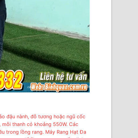
đảo đậu nành, đỗ tương hoặc ngũ cốc
ệt, mỗi thanh có khoảng 550W. Các
đều trong lồng rang. Máy Rang Hạt Đa