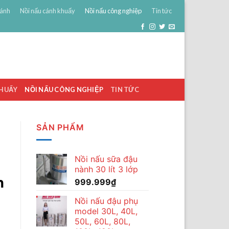
bánh
Nồi nấu cánh khuấy
Nồi nấu công nghiệp
Tin tức
0
ĐĂNG NHẬP
GIỎ HÀNG /
0
₫
KHUẤY
NỒI NẤU CÔNG NGHIỆP
TIN TỨC
SẢN PHẨM
Nồi nấu sữa đậu
nành 30 lít 3 lớp
n
999.999
₫
Nồi nấu đậu phụ
model 30L, 40L,
50L, 60L, 80L,