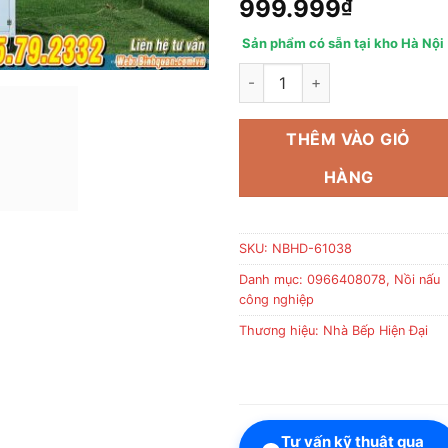
999.999
₫
Sản phẩm có sẵn tại kho Hà Nội
Máy Rang Hạt Đa Năng R15 Bì
THÊM VÀO GIỎ
HÀNG
SKU:
NBHD-61038
Danh mục:
0966408078
,
Nồi nấu
công nghiệp
Thương hiệu:
Nhà Bếp Hiện Đại
Tư vấn kỹ thuật qua