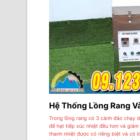
Hệ Thống Lồng Rang V
Trong lồng rang có 3 cánh đảo chạy d
để hạt tiếp xúc nhiệt đều hơn và giảm
thanh nhiệt được có riêng biệt và có 