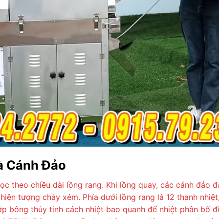
à Cánh Đảo
ọc theo chiều dài lồng rang. Khi lồng quay, các cánh đảo 
 hiện tượng cháy xém. Phía dưới lồng rang là 12 thanh nhi
lớp bông thủy tinh cách nhiệt bao quanh để nhiệt phân bổ 