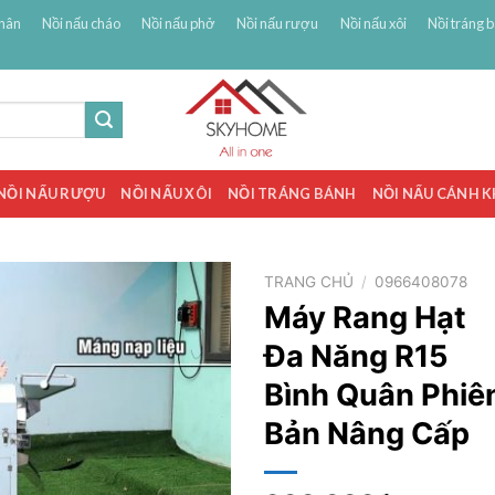
hân
Nồi nấu cháo
Nồi nấu phở
Nồi nấu rượu
Nồi nấu xôi
Nồi tráng 
NỒI NẤU RƯỢU
NỒI NẤU XÔI
NỒI TRÁNG BÁNH
NỒI NẤU CÁNH 
TRANG CHỦ
/
0966408078
Máy Rang Hạt
Đa Năng R15
Bình Quân Phiê
Bản Nâng Cấp