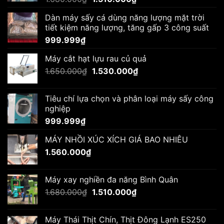
gốc
hiện
Dàn máy sấy cá dùng năng lượng mặt trời
là:
tại
tiết kiệm năng lượng, tăng gấp 3 công suất
1.680.000₫.
là:
999.999
₫
1.510.000₫.
Máy cắt hạt lựu rau củ quả
Giá
Giá
1.650.000
₫
1.530.000
₫
gốc
hiện
là:
tại
Tiêu chí lựa chọn và phân loại máy sấy công
1.650.000₫.
là:
nghiệp
1.530.000₫.
999.999
₫
MÁY NHỒI XÚC XÍCH GIÁ BAO NHIÊU
1.560.000
₫
Máy xay nghiền đa năng Bình Quân
Giá
Giá
1.680.000
₫
1.510.000
₫
gốc
hiện
là:
tại
Máy Thái Thịt Chín, Thịt Đông Lạnh ES250
1.680.000₫.
là: