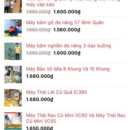
máy cáp kéo
1.680.000₫.
là:
Giá
Giá
1.680.000
₫
1.600.000
₫
1.560.000₫.
gốc
hiện
Máy băm gỗ đa năng 5T Bình Quân
là:
tại
Giá
Giá
1.680.000
₫
1.680.000₫.
1.560.000
₫
là:
gốc
hiện
1.600.000₫.
là:
tại
Máy băm nghiền đa năng 3 dao buồng
1.680.000₫.
là:
Giá
Giá
1.680.000
₫
1.600.000
₫
1.560.000₫.
gốc
hiện
là:
tại
Máy Bào Vỏ Mía 8 Khung Và 10 Khung
1.680.000₫.
là:
1.680.000
₫
1.600.000₫.
Máy Thái Lát Củ Quả IC380
1.680.000
₫
Máy Thái Rau Củ Mini VC60 Và Máy Thái Rau
Củ Mini VC65
1.650.000
₫