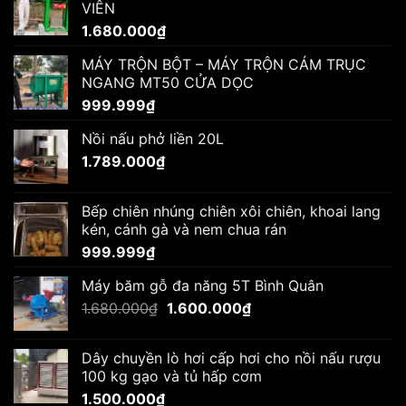
VIÊN
1.680.000₫.
là:
1.680.000
₫
1.560.000₫.
MÁY TRỘN BỘT – MÁY TRỘN CÁM TRỤC
NGANG MT50 CỬA DỌC
999.999
₫
Nồi nấu phở liền 20L
1.789.000
₫
Bếp chiên nhúng chiên xôi chiên, khoai lang
kén, cánh gà và nem chua rán
999.999
₫
Máy băm gỗ đa năng 5T Bình Quân
Giá
Giá
1.680.000
₫
1.600.000
₫
gốc
hiện
là:
tại
Dây chuyền lò hơi cấp hơi cho nồi nấu rượu
1.680.000₫.
là:
100 kg gạo và tủ hấp cơm
1.600.000₫.
1.500.000
₫