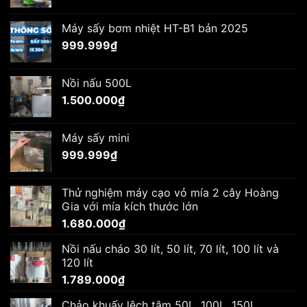
Máy sấy bơm nhiệt HT-B1 bản 2025
999.999
₫
Nồi nấu 500L
1.500.000
₫
Máy sấy mini
999.999
₫
Thử nghiệm máy cạo vỏ mía 2 cây Hoàng
Gia với mía kích thước lớn
1.680.000
₫
Nồi nấu cháo 30 lít, 50 lít, 70 lít, 100 lít và
120 lít
1.789.000
₫
Chảo khuấy lệch tâm 50L, 100L, 150L