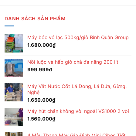
DANH SÁCH SẢN PHẨM
Máy bóc vỏ lạc 500kg/giờ Bình Quân Group
1.680.000
₫
Nồi luộc và hấp giò chả đa năng 200 lít
999.999
₫
Máy Vắt Nước Cốt Lá Dong, Lá Dứa, Gừng,
Nghệ
1.650.000
₫
Máy hút chân không vòi ngoài VS1000 2 vòi
1.560.000
₫
4 Mẫu Thang Máy Gia Đình Mini Cibes Tiết