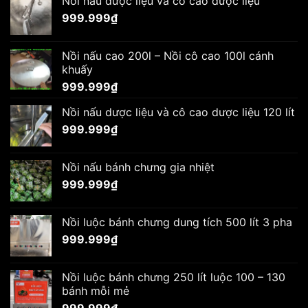
Nồi nấu dược liệu và cô cao dược liệu
999.999
₫
Nồi nấu cao 200l – Nồi cô cao 100l cánh
khuấy
999.999
₫
Nồi nấu dược liệu và cô cao dược liệu 120 lít
999.999
₫
Nồi nấu bánh chưng gia nhiệt
999.999
₫
Nồi luộc bánh chưng dung tích 500 lít 3 pha
999.999
₫
Nồi luộc bánh chưng 250 lít luộc 100 – 130
bánh mỗi mẻ
999.999
₫