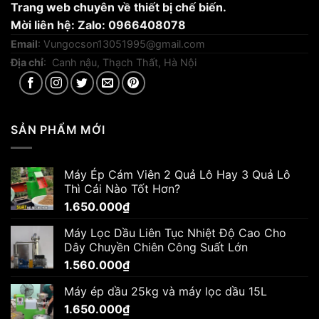
Trang web chuyên về thiết bị chế biến.
Mời liên hệ: Zalo: 0966408078
Email
:
Vungocson13051995@gmail.com
Địa chỉ
: Canh nậu, Thạch Thất, Hà Nội
SẢN PHẨM MỚI
Máy Ép Cám Viên 2 Quả Lô Hay 3 Quả Lô
Thì Cái Nào Tốt Hơn?
1.650.000
₫
Máy Lọc Dầu Liên Tục Nhiệt Độ Cao Cho
Dây Chuyền Chiên Công Suất Lớn
1.560.000
₫
Máy ép dầu 25kg và máy lọc dầu 15L
1.650.000
₫