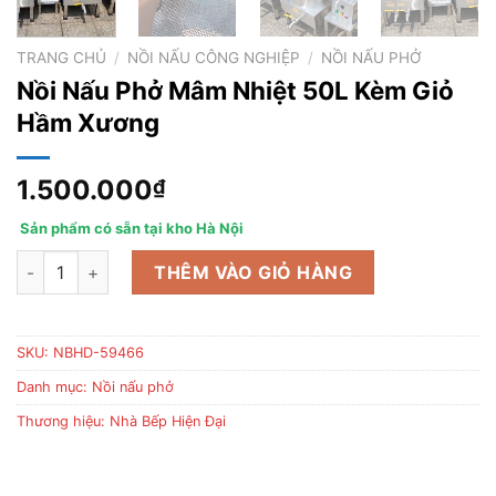
TRANG CHỦ
/
NỒI NẤU CÔNG NGHIỆP
/
NỒI NẤU PHỞ
Nồi Nấu Phở Mâm Nhiệt 50L Kèm Giỏ
Hầm Xương
1.500.000
₫
Sản phẩm có sẵn tại kho Hà Nội
Nồi Nấu Phở Mâm Nhiệt 50L Kèm Giỏ Hầm Xương số lượng
THÊM VÀO GIỎ HÀNG
SKU:
NBHD-59466
Danh mục:
Nồi nấu phở
Thương hiệu:
Nhà Bếp Hiện Đại