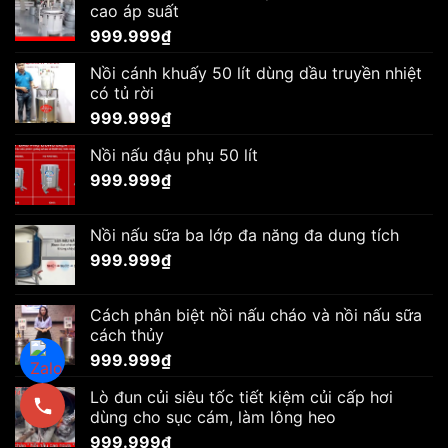
cao áp suất
999.999
₫
Nồi cánh khuấy 50 lít dùng dầu truyền nhiệt
có tủ rời
999.999
₫
Nồi nấu đậu phụ 50 lít
999.999
₫
Nồi nấu sữa ba lớp đa năng đa dung tích
999.999
₫
Cách phân biệt nồi nấu cháo và nồi nấu sữa
cách thủy
999.999
₫
Lò đun củi siêu tốc tiết kiệm củi cấp hơi
dùng cho sục cám, làm lông heo
999.999
₫