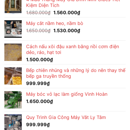
Kiệm Diện Tích
Giá
Giá
1.680.000
₫
1.560.000
₫
gốc
hiện
Máy cắt nầm heo, nầm bò
là:
tại
Giá
Giá
1.650.000
₫
1.680.000₫.
1.530.000
₫
là:
gốc
hiện
1.560.000₫.
là:
tại
Cách nấu xôi đậu xanh bằng nồi cơm điện
1.650.000₫.
là:
dẻo, ráo, hạt tơi
1.530.000₫.
1.500.000
₫
Bếp chiên nhúng và những lý do nên thay thế
bếp ga truyền thống
999.999
₫
Máy bóc vỏ lạc làm giống Vinh Hoàn
1.650.000
₫
Quy Trình Gia Công Máy Vắt Ly Tâm
999.999
₫