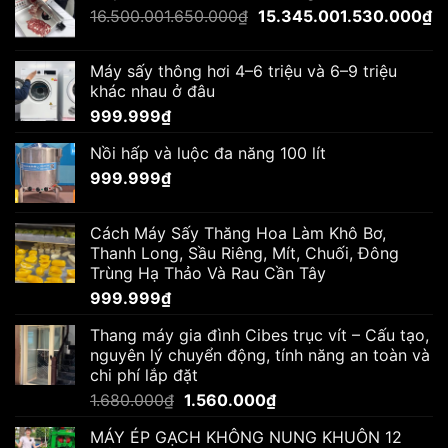
Giá
G
16.500.001.650.000
₫
15.345.001.530.000
₫
1.510.000₫.
gốc
hi
là:
tạ
Máy sấy thông hơi 4–6 triệu và 6–9 triệu
16.500.001.650.000₫.
là:
khác nhau ở đâu
15
999.999
₫
Nồi hấp và luộc đa năng 100 lít
999.999
₫
Cách Máy Sấy Thăng Hoa Làm Khô Bơ,
Thanh Long, Sầu Riêng, Mít, Chuối, Đông
Trùng Hạ Thảo Và Rau Cần Tây
999.999
₫
Thang máy gia đình Cibes trục vít – Cấu tạo,
nguyên lý chuyển động, tính năng an toàn và
chi phí lắp đặt
Giá
Giá
1.680.000
₫
1.560.000
₫
gốc
hiện
MÁY ÉP GẠCH KHÔNG NUNG KHUÔN 12
là:
tại