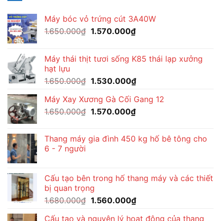
Máy bóc vỏ trứng cút 3A40W
Giá
Giá
1.650.000
₫
1.570.000
₫
gốc
hiện
là:
tại
Máy thái thịt tươi sống K85 thái lạp xưởng
1.650.000₫.
là:
hạt lựu
1.570.000₫.
Giá
Giá
1.650.000
₫
1.530.000
₫
gốc
hiện
Máy Xay Xương Gà Cối Gang 12
là:
tại
Giá
Giá
1.650.000
₫
1.650.000₫.
1.570.000
₫
là:
gốc
hiện
1.530.000₫.
là:
tại
Thang máy gia đình 450 kg hố bê tông cho
1.650.000₫.
là:
6 - 7 người
1.570.000₫.
Cấu tạo bên trong hố thang máy và các thiết
bị quan trọng
Giá
Giá
1.680.000
₫
1.560.000
₫
gốc
hiện
Cấu tạo và nguyên lý hoạt động của thang
là:
tại