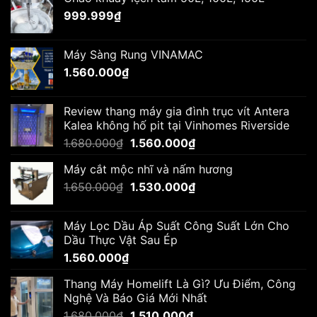
999.999
₫
Máy Sàng Rung VINAMAC
1.560.000
₫
Review thang máy gia đình trục vít Antera
Kalea không hố pit tại Vinhomes Riverside
Giá
Giá
1.680.000
₫
1.560.000
₫
gốc
hiện
Máy cắt mộc nhĩ và nấm hương
là:
tại
Giá
Giá
1.650.000
₫
1.680.000₫.
1.530.000
₫
là:
gốc
hiện
1.560.000₫.
là:
tại
Máy Lọc Dầu Áp Suất Công Suất Lớn Cho
1.650.000₫.
là:
Dầu Thực Vật Sau Ép
1.530.000₫.
1.560.000
₫
Thang Máy Homelift Là Gì? Ưu Điểm, Công
Nghệ Và Báo Giá Mới Nhất
Giá
Giá
1.680.000
₫
1.510.000
₫