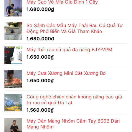
Máy Cạo Vỏ Mía Gia Đình 1 Cây
1.680.000
₫
So Sánh Các Mẫu Máy Thái Rau Củ Quả Tự
Động Phổ Biến Và Giá Tham Khảo
1.680.000
₫
Máy thái rau củ quả đa năng BJY-VPM
1.650.000
₫
Máy Cưa Xương Mini Cắt Xương Bò
1.650.000
₫
Công nghệ chiên chân không nâng cao giá
trị rau củ quả Đà Lạt
1.560.000
₫
Máy Dán Màng Nhôm Cầm Tay 800B Dán
Màng Nhôm