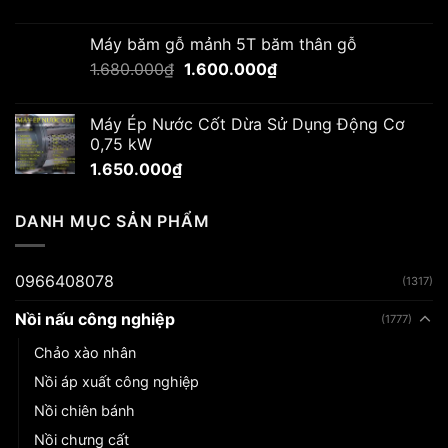
Máy băm gỗ mảnh 5T băm thân gỗ
Giá
Giá
1.680.000
₫
1.600.000
₫
gốc
hiện
là:
tại
Máy Ép Nước Cốt Dừa Sử Dụng Động Cơ
1.680.000₫.
là:
0,75 kW
1.600.000₫.
1.650.000
₫
DANH MỤC SẢN PHẨM
0966408078
(1317)
Nồi nấu công nghiệp
(1777)
Chảo xào nhân
Nồi áp xuất công nghiệp
Nồi chiên bánh
Nồi chưng cất