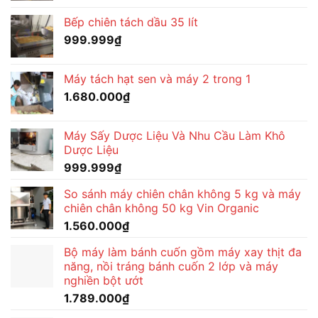
là:
tại
Bếp chiên tách dầu 35 lít
1.680.000₫.
là:
999.999
₫
1.600.000₫.
Máy tách hạt sen và máy 2 trong 1
1.680.000
₫
Máy Sấy Dược Liệu Và Nhu Cầu Làm Khô
Dược Liệu
999.999
₫
So sánh máy chiên chân không 5 kg và máy
chiên chân không 50 kg Vin Organic
1.560.000
₫
Bộ máy làm bánh cuốn gồm máy xay thịt đa
năng, nồi tráng bánh cuốn 2 lớp và máy
nghiền bột ướt
1.789.000
₫