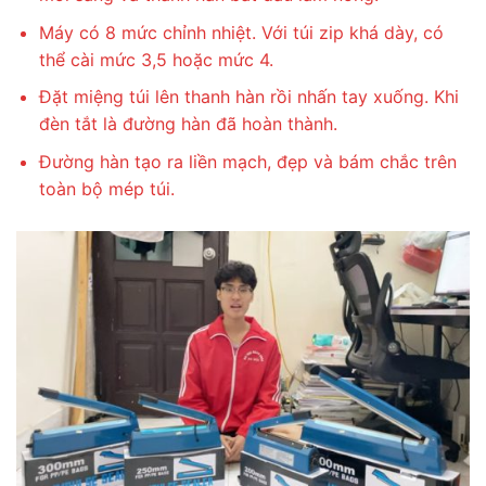
Máy có 8 mức chỉnh nhiệt. Với túi zip khá dày, có
thể cài mức 3,5 hoặc mức 4.
Đặt miệng túi lên thanh hàn rồi nhấn tay xuống. Khi
đèn tắt là đường hàn đã hoàn thành.
Đường hàn tạo ra liền mạch, đẹp và bám chắc trên
toàn bộ mép túi.