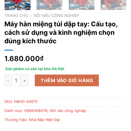
TRANG CHỦ
/
NỒI NẤU CÔNG NGHIỆP
Máy hàn miệng túi dập tay: Cấu tạo,
cách sử dụng và kinh nghiệm chọn
đúng kích thước
1.680.000
₫
Sản phẩm có sẵn tại kho Hà Nội
Máy hàn miệng túi dập tay: Cấu tạo, cách sử dụng và kinh ngh
THÊM VÀO GIỎ HÀNG
SKU:
NBHD-44970
Danh mục:
0966408078
,
Nồi nấu công nghiệp
Thương hiệu:
Nhà Bếp Hiện Đại