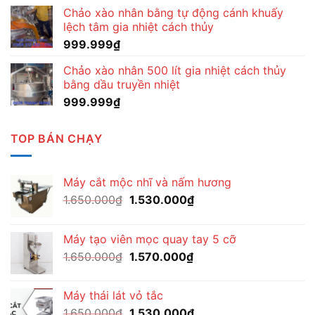
Chảo xào nhân bằng tự động cánh khuấy
lệch tâm gia nhiệt cách thủy
999.999
₫
Chảo xào nhân 500 lít gia nhiệt cách thủy
bằng dầu truyền nhiệt
999.999
₫
TOP BÁN CHẠY
Máy cắt mộc nhĩ và nấm hương
Giá
Giá
1.650.000
₫
1.530.000
₫
gốc
hiện
là:
tại
Máy tạo viên mọc quay tay 5 cỡ
1.650.000₫.
là:
Giá
Giá
1.650.000
₫
1.570.000
₫
1.530.000₫.
gốc
hiện
là:
tại
Máy thái lát vỏ tắc
1.650.000₫.
là:
Giá
Giá
1.650.000
₫
1.530.000
₫