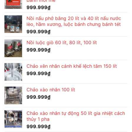
999.999
₫
Nồi nấu phở bằng 20 lít và 40 lít nấu nước
lèo, hầm xương, luộc bánh chưng bánh tét
999.999
₫
Nồi luộc giò 60 lít, 80 lít, 100 lít
999.999
₫
Chảo xên nhân cánh khế lệch tâm 150 lít
999.999
₫
Chảo xào nhân 100 lít
999.999
₫
Chảo xào nhân tự động 50 lít gia nhiệt cách
thủy 1 pha
999.999
₫