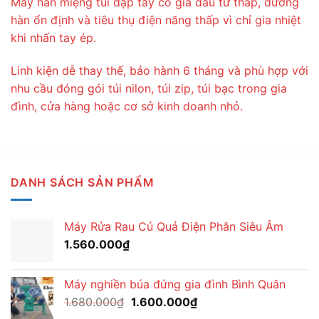
Máy hàn miệng túi dập tay có giá đầu tư thấp, đường
hàn ổn định và tiêu thụ điện năng thấp vì chỉ gia nhiệt
khi nhấn tay ép.
Linh kiện dễ thay thế, bảo hành 6 tháng và phù hợp với
nhu cầu đóng gói túi nilon, túi zip, túi bạc trong gia
đình, cửa hàng hoặc cơ sở kinh doanh nhỏ.
DANH SÁCH SẢN PHẨM
Máy Rửa Rau Củ Quả Điện Phân Siêu Âm
1.560.000
₫
Máy nghiền búa đứng gia đình Bình Quân
Giá
Giá
1.680.000
₫
1.600.000
₫
gốc
hiện