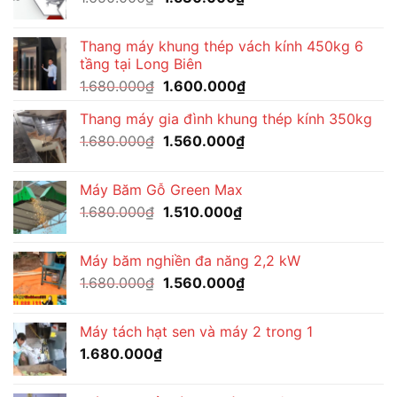
1.570.000₫.
gốc
hiện
là:
tại
Thang máy khung thép vách kính 450kg 6
1.650.000₫.
là:
tầng tại Long Biên
1.530.000₫.
Giá
Giá
1.680.000
₫
1.600.000
₫
gốc
hiện
Thang máy gia đình khung thép kính 350kg
là:
tại
Giá
Giá
1.680.000
₫
1.680.000₫.
1.560.000
₫
là:
gốc
hiện
1.600.000₫.
là:
tại
Máy Băm Gỗ Green Max
1.680.000₫.
là:
Giá
Giá
1.680.000
₫
1.510.000
₫
1.560.000₫.
gốc
hiện
là:
tại
Máy băm nghiền đa năng 2,2 kW
1.680.000₫.
là:
Giá
Giá
1.680.000
₫
1.560.000
₫
1.510.000₫.
gốc
hiện
là:
tại
Máy tách hạt sen và máy 2 trong 1
1.680.000₫.
là:
1.680.000
₫
1.560.000₫.