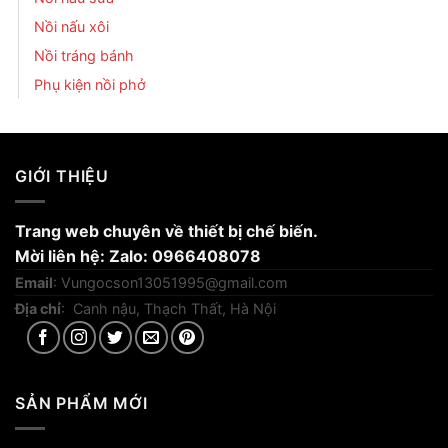
Nồi nấu xôi
Nồi tráng bánh
Phụ kiện nồi phở
GIỚI THIỆU
Trang web chuyên về thiết bị chế biến.
Mời liên hệ: Zalo: 0966408078
Email
:
Vungocson13051995@gmail.com
Địa chỉ
: Canh nậu, Thạch Thất, Hà Nội
SẢN PHẨM MỚI