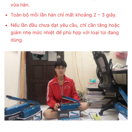
vừa hàn.
Toàn bộ mỗi lần hàn chỉ mất khoảng 2 – 3 giây.
Nếu lần đầu chưa đạt yêu cầu, chỉ cần tăng hoặc
giảm nhẹ mức nhiệt để phù hợp với loại túi đang
dùng.