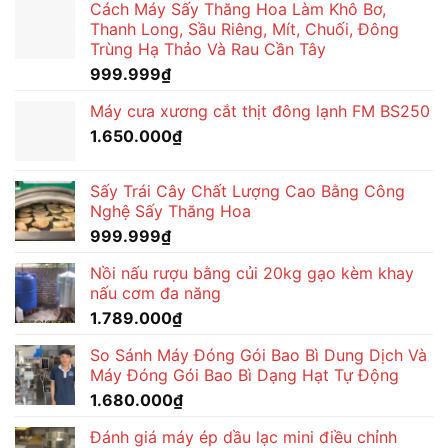
Cách Máy Sấy Thăng Hoa Làm Khô Bơ,
Thanh Long, Sầu Riêng, Mít, Chuối, Đông
Trùng Hạ Thảo Và Rau Cần Tây
999.999
₫
Máy cưa xương cắt thịt đông lạnh FM BS250
1.650.000
₫
Sấy Trái Cây Chất Lượng Cao Bằng Công
Nghệ Sấy Thăng Hoa
999.999
₫
Nồi nấu rượu bằng củi 20kg gạo kèm khay
nấu cơm đa năng
1.789.000
₫
So Sánh Máy Đóng Gói Bao Bì Dung Dịch Và
Máy Đóng Gói Bao Bì Dạng Hạt Tự Động
1.680.000
₫
Đánh giá máy ép dầu lạc mini điều chỉnh