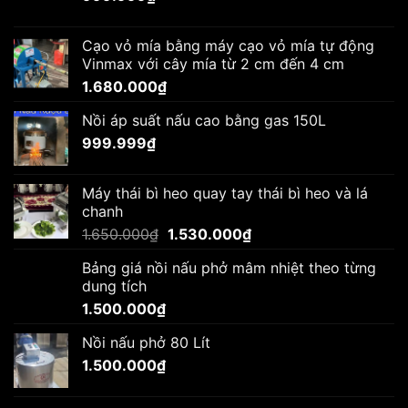
Cạo vỏ mía bằng máy cạo vỏ mía tự động
Vinmax với cây mía từ 2 cm đến 4 cm
1.680.000
₫
Nồi áp suất nấu cao bằng gas 150L
999.999
₫
Máy thái bì heo quay tay thái bì heo và lá
chanh
Giá
Giá
1.650.000
₫
1.530.000
₫
gốc
hiện
Bảng giá nồi nấu phở mâm nhiệt theo từng
là:
tại
dung tích
1.650.000₫.
là:
1.500.000
₫
1.530.000₫.
Nồi nấu phở 80 Lít
1.500.000
₫