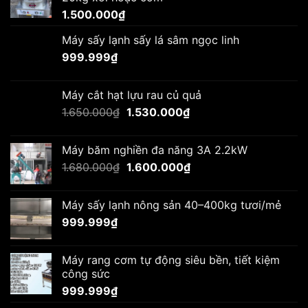
1.500.000
₫
Máy sấy lạnh sấy lá sâm ngọc linh
999.999
₫
Máy cắt hạt lựu rau củ quả
Giá
Giá
1.650.000
₫
1.530.000
₫
gốc
hiện
là:
tại
Máy băm nghiền đa năng 3A 2.2kW
1.650.000₫.
là:
Giá
Giá
1.680.000
₫
1.600.000
₫
1.530.000₫.
gốc
hiện
là:
tại
Máy sấy lạnh nông sản 40–400kg tươi/mẻ
1.680.000₫.
là:
999.999
₫
1.600.000₫.
Máy rang cơm tự động siêu bền, tiết kiệm
công sức
999.999
₫