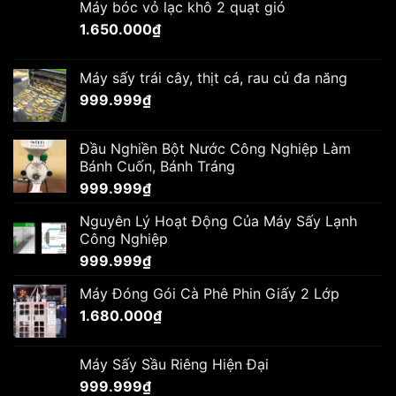
Máy bóc vỏ lạc khô 2 quạt gió
1.650.000
₫
Máy sấy trái cây, thịt cá, rau củ đa năng
999.999
₫
Đầu Nghiền Bột Nước Công Nghiệp Làm
Bánh Cuốn, Bánh Tráng
999.999
₫
Nguyên Lý Hoạt Động Của Máy Sấy Lạnh
Công Nghiệp
999.999
₫
Máy Đóng Gói Cà Phê Phin Giấy 2 Lớp
1.680.000
₫
Máy Sấy Sầu Riêng Hiện Đại
999.999
₫