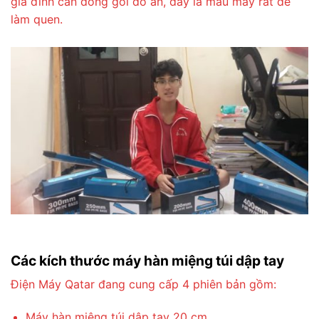
gia đình cần đóng gói đồ ăn, đây là mẫu máy rất dễ
làm quen.
Các kích thước máy hàn miệng túi dập tay
Điện Máy Qatar đang cung cấp 4 phiên bản gồm:
Máy hàn miệng túi dập tay 20 cm.