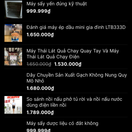
Máy sấy yến đúng kỹ thuật
999.999
₫
Đánh giá máy ép dầu mini gia đình LTB333D
1.650.000
₫
Máy Thái Lát Quả Chay Quay Tay Và Máy
Thái Lát Quả Chạy Điện
Giá
Giá
1.650.000
₫
1.530.000
₫
gốc
hiện
Dây Chuyền Sản Xuất Gạch Không Nung Quy
là:
tại
Mô Nhỏ
1.650.000₫.
là:
1.680.000
₫
1.530.000₫.
So sánh nồi nấu phở tủ rời và nồi nấu nước
dùng điện liền nồi
1.789.000
₫
Máy sấy dược liệu có đắt không
999.999
₫