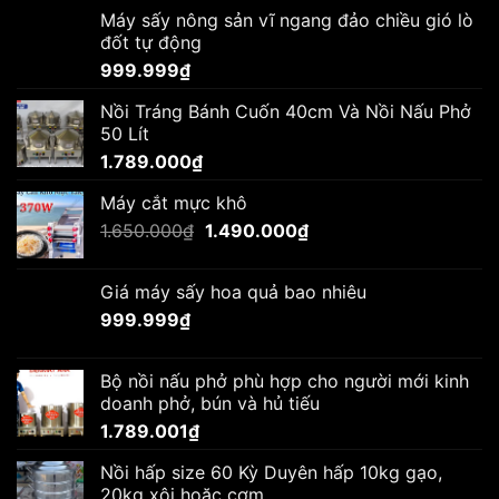
Máy sấy nông sản vĩ ngang đảo chiều gió lò
đốt tự động
999.999
₫
Nồi Tráng Bánh Cuốn 40cm Và Nồi Nấu Phở
50 Lít
1.789.000
₫
Máy cắt mực khô
Giá
Giá
1.650.000
₫
1.490.000
₫
gốc
hiện
là:
tại
Giá máy sấy hoa quả bao nhiêu
1.650.000₫.
là:
999.999
₫
1.490.000₫.
Bộ nồi nấu phở phù hợp cho người mới kinh
doanh phở, bún và hủ tiếu
1.789.001
₫
Nồi hấp size 60 Kỳ Duyên hấp 10kg gạo,
20kg xôi hoặc cơm