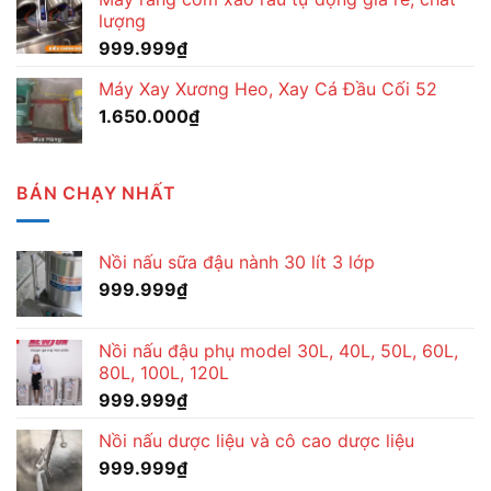
lượng
999.999
₫
Máy Xay Xương Heo, Xay Cá Đầu Cối 52
1.650.000
₫
BÁN CHẠY NHẤT
Nồi nấu sữa đậu nành 30 lít 3 lớp
999.999
₫
Nồi nấu đậu phụ model 30L, 40L, 50L, 60L,
80L, 100L, 120L
999.999
₫
Nồi nấu dược liệu và cô cao dược liệu
999.999
₫