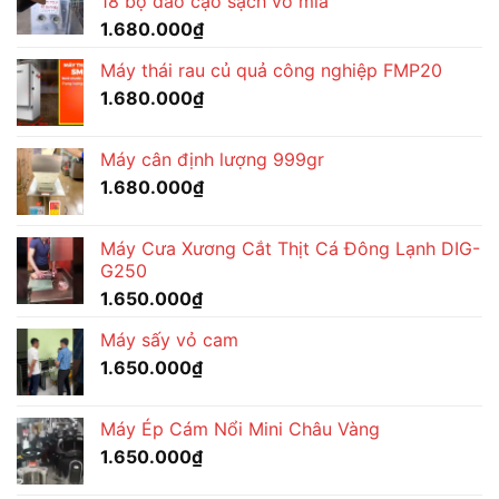
18 bộ dao cạo sạch vỏ mía
1.680.000
₫
Máy thái rau củ quả công nghiệp FMP20
1.680.000
₫
Máy cân định lượng 999gr
1.680.000
₫
Máy Cưa Xương Cắt Thịt Cá Đông Lạnh DIG-
G250
1.650.000
₫
Máy sấy vỏ cam
1.650.000
₫
Máy Ép Cám Nổi Mini Châu Vàng
1.650.000
₫