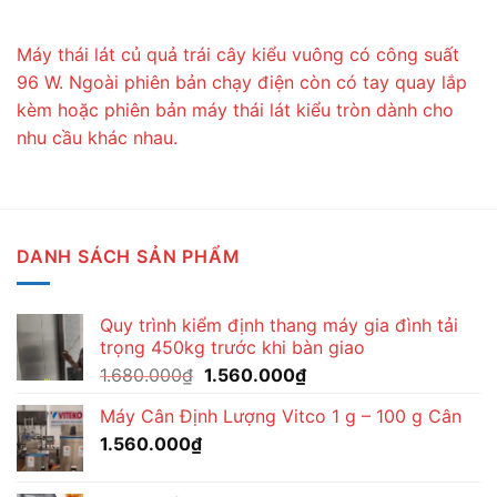
Máy thái lát củ quả trái cây kiểu vuông có công suất
96 W. Ngoài phiên bản chạy điện còn có tay quay lắp
kèm hoặc phiên bản máy thái lát kiểu tròn dành cho
nhu cầu khác nhau.
DANH SÁCH SẢN PHẨM
Quy trình kiểm định thang máy gia đình tải
trọng 450kg trước khi bàn giao
Giá
Giá
1.680.000
₫
1.560.000
₫
gốc
hiện
Máy Cân Định Lượng Vitco 1 g – 100 g Cân
là:
tại
1.560.000
₫
1.680.000₫.
là:
1.560.000₫.