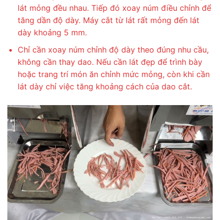
lát mỏng đều nhau. Tiếp đó xoay núm điều chỉnh để
tăng dần độ dày. Máy cắt từ lát rất mỏng đến lát
dày khoảng 5 mm.
Chỉ cần xoay núm chỉnh độ dày theo đúng nhu cầu,
không cần thay dao. Nếu cần lát đẹp để trình bày
hoặc trang trí món ăn chỉnh mức mỏng, còn khi cần
lát dày chỉ việc tăng khoảng cách của dao cắt.