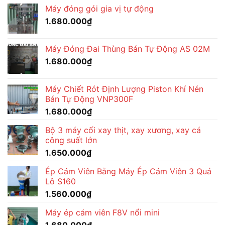
Máy đóng gói gia vị tự động
1.680.000
₫
Máy Đóng Đai Thùng Bán Tự Động AS 02M
1.680.000
₫
Máy Chiết Rót Định Lượng Piston Khí Nén
Bán Tự Động VNP300F
1.680.000
₫
Bộ 3 máy cối xay thịt, xay xương, xay cá
công suất lớn
1.650.000
₫
Ép Cám Viên Bằng Máy Ép Cám Viên 3 Quả
Lô S160
1.560.000
₫
Máy ép cám viên F8V nổi mini