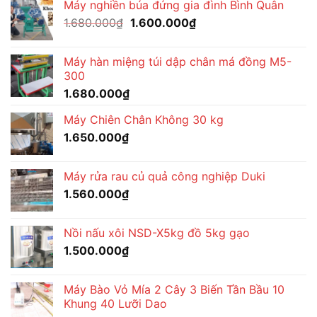
Máy nghiền búa đứng gia đình Bình Quân
Giá
Giá
1.680.000
₫
1.600.000
₫
gốc
hiện
là:
tại
Máy hàn miệng túi dập chân má đồng M5-
1.680.000₫.
là:
300
1.600.000₫.
1.680.000
₫
Máy Chiên Chân Không 30 kg
1.650.000
₫
Máy rửa rau củ quả công nghiệp Duki
1.560.000
₫
Nồi nấu xôi NSD-X5kg đồ 5kg gạo
1.500.000
₫
Máy Bào Vỏ Mía 2 Cây 3 Biến Tần Bầu 10
Khung 40 Lưỡi Dao