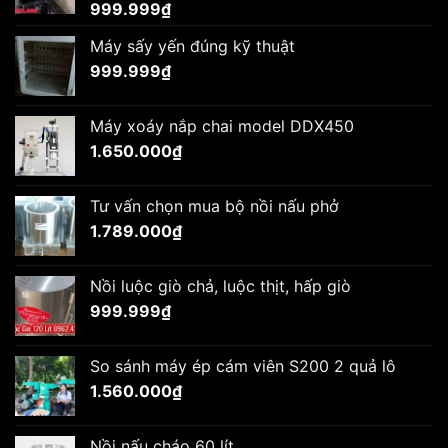
999.999
₫
Máy sấy yến đúng kỹ thuật
999.999
₫
Máy xoáy nắp chai model DDX450
1.650.000
₫
Tư vấn chọn mua bộ nồi nấu phở
1.789.000
₫
Nồi luộc giò chả, luộc thịt, hấp giò
999.999
₫
So sánh máy ép cám viên S200 2 quả lô
1.560.000
₫
Nồi nấu cháo 60 lít