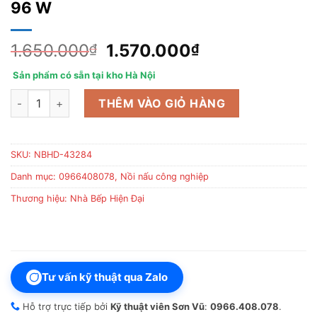
96 W
Giá
Giá
1.650.000
1.570.000
₫
₫
gốc
hiện
Sản phẩm có sẵn tại kho Hà Nội
là:
tại
Máy thái lát củ quả trái cây kiểu vuông 96 W số lượng
1.650.000₫.
là:
THÊM VÀO GIỎ HÀNG
1.570.000₫.
SKU:
NBHD-43284
Danh mục:
0966408078
,
Nồi nấu công nghiệp
Thương hiệu:
Nhà Bếp Hiện Đại
Tư vấn kỹ thuật qua Zalo
Hỗ trợ trực tiếp bởi
Kỹ thuật viên Sơn Vũ
:
0966.408.078
.