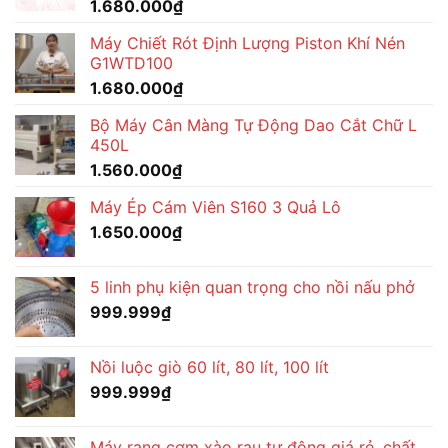
1.680.000
₫
Máy Chiết Rót Định Lượng Piston Khí Nén
G1WTD100
1.680.000
₫
Bộ Máy Cân Màng Tự Động Dao Cắt Chữ L
450L
1.560.000
₫
Máy Ép Cám Viên S160 3 Quả Lô
1.650.000
₫
5 linh phụ kiện quan trọng cho nồi nấu phở
999.999
₫
Nồi luộc giò 60 lít, 80 lít, 100 lít
999.999
₫
Máy rang cơm xào rau tự động giá rẻ, chất