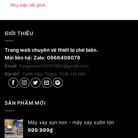
Phụ kiện nồi phở
GIỚI THIỆU
Trang web chuyên về thiết bị chế biến.
Mời liên hệ: Zalo: 0966408078
Email
:
Vungocson13051995@gmail.com
Địa chỉ
: Canh nậu, Thạch Thất, Hà Nội
SẢN PHẨM MỚI
Máy xay sụn non - máy xay xườn lợn
999.999
₫