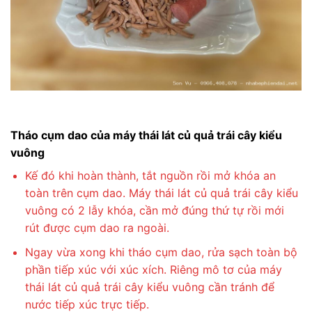
Tháo cụm dao của máy thái lát củ quả trái cây kiểu
vuông
Kế đó khi hoàn thành, tắt nguồn rồi mở khóa an
toàn trên cụm dao. Máy thái lát củ quả trái cây kiểu
vuông có 2 lẫy khóa, cần mở đúng thứ tự rồi mới
rút được cụm dao ra ngoài.
Ngay vừa xong khi tháo cụm dao, rửa sạch toàn bộ
phần tiếp xúc với xúc xích. Riêng mô tơ của máy
thái lát củ quả trái cây kiểu vuông cần tránh để
nước tiếp xúc trực tiếp.