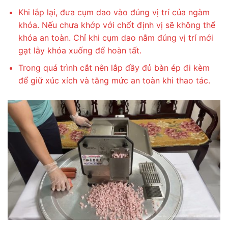
Khi lắp lại, đưa cụm dao vào đúng vị trí của ngàm
khóa. Nếu chưa khớp với chốt định vị sẽ không thể
khóa an toàn. Chỉ khi cụm dao nằm đúng vị trí mới
gạt lẫy khóa xuống để hoàn tất.
Trong quá trình cắt nên lắp đầy đủ bàn ép đi kèm
để giữ xúc xích và tăng mức an toàn khi thao tác.