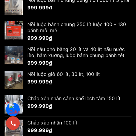
999.999
₫
Nồi luộc bánh chưng 250 lít luộc 100 – 130
bánh mỗi mẻ
999.999
₫
Nồi nấu phở bằng 20 lít và 40 lít nấu nước
lèo, hầm xương, luộc bánh chưng bánh tét
999.999
₫
Nồi luộc giò 60 lít, 80 lít, 100 lít
999.999
₫
Chảo xên nhân cánh khế lệch tâm 150 lít
999.999
₫
Chảo xào nhân 100 lít
999.999
₫