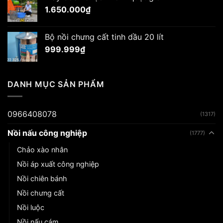
1.650.000
₫
Bộ nồi chưng cất tinh dầu 20 lít
999.999
₫
DANH MỤC SẢN PHẨM
0966408078
(1317)
Nồi nấu công nghiệp
(1777)
Chảo xào nhân
Nồi áp xuất công nghiệp
Nồi chiên bánh
Nồi chưng cất
Nồi luộc
Nồi nấu cám