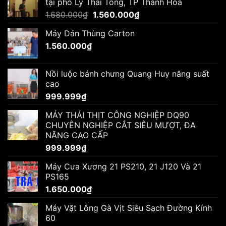
tại phố Lý Thái Tông, TP Thanh Hóa
Giá
Giá
1.680.000
₫
1.560.000
₫
gốc
hiện
Máy Dán Thùng Carton
là:
tại
1.560.000
₫
1.680.000₫.
là:
1.560.000₫.
Nồi luộc bánh chưng Quang Huy năng suất
cao
999.999
₫
MÁY THÁI THỊT CÔNG NGHIỆP DQ90
CHUYÊN NGHIỆP CẮT SIÊU MƯỢT, ĐA
NĂNG CAO CẤP
999.999
₫
Máy Cưa Xương 21 PS210, 21 J120 Và 21
PS165
1.650.000
₫
Máy Vặt Lông Gà Vịt Siêu Sạch Đường Kính
60