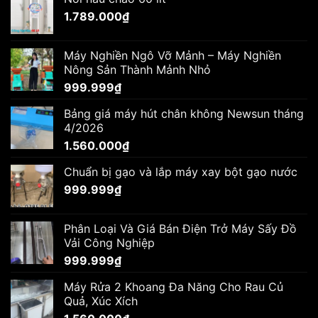
1.789.000
₫
Máy Nghiền Ngô Vỡ Mảnh – Máy Nghiền
Nông Sản Thành Mảnh Nhỏ
999.999
₫
Bảng giá máy hút chân không Newsun tháng
4/2026
1.560.000
₫
Chuẩn bị gạo và lắp máy xay bột gạo nước
999.999
₫
Phân Loại Và Giá Bán Điện Trở Máy Sấy Đồ
Vải Công Nghiệp
999.999
₫
Máy Rửa 2 Khoang Đa Năng Cho Rau Củ
Quả, Xúc Xích