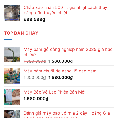
Chảo xào nhân 500 lít gia nhiệt cách thủy
bằng dầu truyền nhiệt
999.999
₫
TOP BÁN CHẠY
Máy băm gỗ công nghiệp năm 2025 giá bao
nhiêu?
Giá
Giá
1.680.000
₫
1.560.000
₫
gốc
hiện
Máy băm chuối đa năng 15 dao băm
là:
tại
Giá
Giá
1.650.000
₫
1.680.000₫.
1.530.000
₫
là:
gốc
hiện
1.560.000₫.
là:
tại
Máy Bóc Vỏ Lạc Phiên Bản Mới
1.650.000₫.
là:
1.680.000
₫
1.530.000₫.
Đánh giá máy bào vỏ mía 2 cây Hoàng Gia