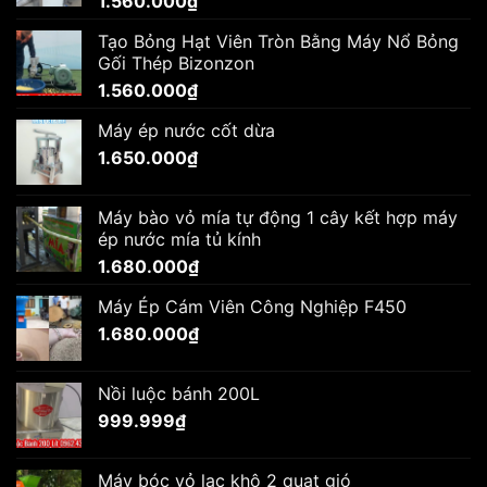
1.560.000
₫
Tạo Bỏng Hạt Viên Tròn Bằng Máy Nổ Bỏng
Gối Thép Bizonzon
1.560.000
₫
Máy ép nước cốt dừa
1.650.000
₫
Máy bào vỏ mía tự động 1 cây kết hợp máy
ép nước mía tủ kính
1.680.000
₫
Máy Ép Cám Viên Công Nghiệp F450
1.680.000
₫
Nồi luộc bánh 200L
999.999
₫
Máy bóc vỏ lạc khô 2 quạt gió