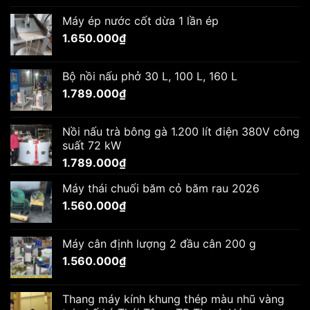
Máy ép nước cốt dừa 1 lần ép
1.650.000
₫
Bộ nồi nấu phở 30 L, 100 L, 160 L
1.789.000
₫
Nồi nấu trà bông gà 1.200 lít điện 380V công
suất 72 kW
1.789.000
₫
Máy thái chuối băm cỏ băm rau 2026
1.560.000
₫
Máy cân định lượng 2 đầu cân 200 g
1.560.000
₫
Thang máy kính khung thép màu nhũ vàng