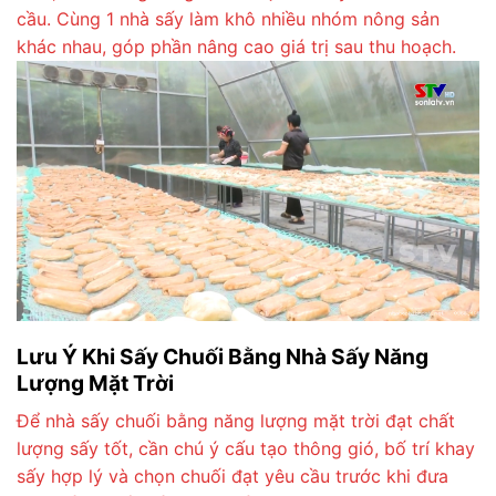
cầu. Cùng 1 nhà sấy làm khô nhiều nhóm nông sản
khác nhau, góp phần nâng cao giá trị sau thu hoạch.
Lưu Ý Khi Sấy Chuối Bằng Nhà Sấy Năng
Lượng Mặt Trời
Để nhà sấy chuối bằng năng lượng mặt trời đạt chất
lượng sấy tốt, cần chú ý cấu tạo thông gió, bố trí khay
sấy hợp lý và chọn chuối đạt yêu cầu trước khi đưa