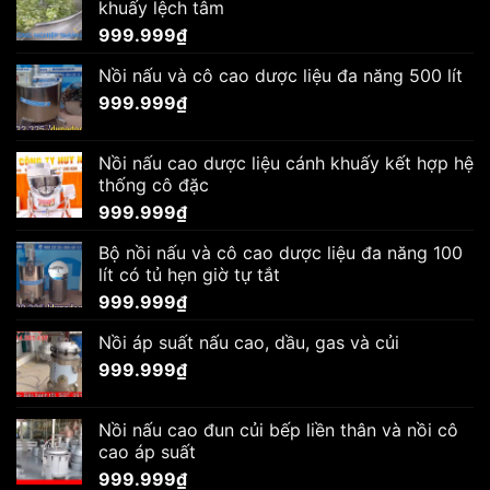
khuấy lệch tâm
999.999
₫
Nồi nấu và cô cao dược liệu đa năng 500 lít
999.999
₫
Nồi nấu cao dược liệu cánh khuấy kết hợp hệ
thống cô đặc
999.999
₫
Bộ nồi nấu và cô cao dược liệu đa năng 100
lít có tủ hẹn giờ tự tắt
999.999
₫
Nồi áp suất nấu cao, dầu, gas và củi
999.999
₫
Nồi nấu cao đun củi bếp liền thân và nồi cô
cao áp suất
999.999
₫