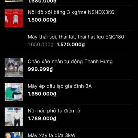
1.680.000
₫
Nồi đồ xôi bằng 3 kg/mẻ NSNDX3KG
1.500.000
₫
Máy thái sợi, thái lát, thái hạt lựu EQC180
Giá
Giá
1.650.000
₫
1.570.000
₫
gốc
hiện
là:
tại
Chảo xào nhân tự động Thanh Hưng
1.650.000₫.
là:
999.999
₫
1.570.000₫.
Máy ép dầu lạc gia đình 3A
1.650.000
₫
Nồi nấu phở tủ điện rời
1.789.000
₫
Máy xay lá dừa 3kW