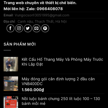
Trang web chuyên về thiết bị chế biến.
Mời liên hệ: Zalo: 0966408078
Email
:
Vungocson13051995@gmail.com
Địa chỉ
: Canh nậu, Thạch Thất, Hà Nội
SẢN PHẨM MỚI
Kết Cấu Hố Thang Máy Và Phòng Máy Trước
Khi Lắp Đặt
Máy đóng gói cân định lượng 2 đầu cân
VNB400DC
1.560.000
₫
Nồi luộc bánh chưng 250 lít luộc 100 – 130
bánh mỗi mẻ