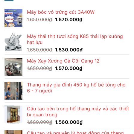
Máy bóc vỏ trứng cút 3A40W
Giá
Giá
1.650.000
₫
1.570.000
₫
gốc
hiện
là:
tại
Máy thái thịt tươi sống K85 thái lạp xưởng
1.650.000₫.
là:
hạt lựu
1.570.000₫.
Giá
Giá
1.650.000
₫
1.530.000
₫
gốc
hiện
Máy Xay Xương Gà Cối Gang 12
là:
tại
Giá
Giá
1.650.000
₫
1.650.000₫.
1.570.000
₫
là:
gốc
hiện
1.530.000₫.
là:
tại
Thang máy gia đình 450 kg hố bê tông cho
1.650.000₫.
là:
6 - 7 người
1.570.000₫.
Cấu tạo bên trong hố thang máy và các thiết
bị quan trọng
Giá
Giá
1.680.000
₫
1.560.000
₫
gốc
hiện
Cấu tạo và nguyên lý hoạt động của thang