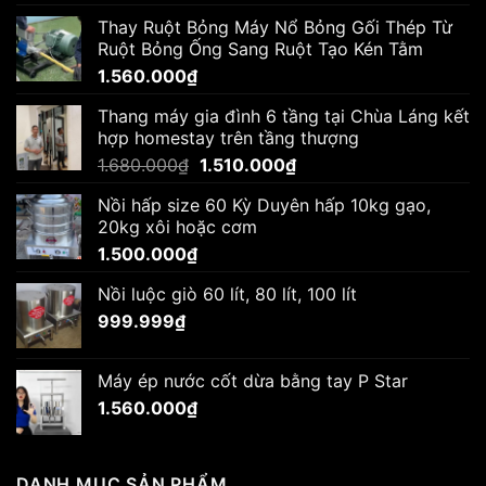
Thay Ruột Bỏng Máy Nổ Bỏng Gối Thép Từ
Ruột Bỏng Ống Sang Ruột Tạo Kén Tằm
1.560.000
₫
Thang máy gia đình 6 tầng tại Chùa Láng kết
hợp homestay trên tầng thượng
Giá
Giá
1.680.000
₫
1.510.000
₫
gốc
hiện
Nồi hấp size 60 Kỳ Duyên hấp 10kg gạo,
là:
tại
20kg xôi hoặc cơm
1.680.000₫.
là:
1.500.000
₫
1.510.000₫.
Nồi luộc giò 60 lít, 80 lít, 100 lít
999.999
₫
Máy ép nước cốt dừa bằng tay P Star
1.560.000
₫
DANH MỤC SẢN PHẨM