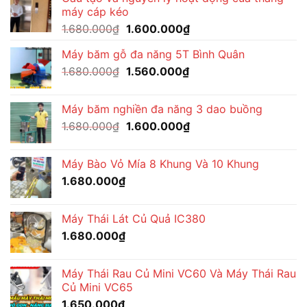
là:
tại
máy cáp kéo
1.680.000₫.
là:
Giá
Giá
1.680.000
₫
1.600.000
₫
1.560.000₫.
gốc
hiện
Máy băm gỗ đa năng 5T Bình Quân
là:
tại
Giá
Giá
1.680.000
₫
1.680.000₫.
1.560.000
₫
là:
gốc
hiện
1.600.000₫.
là:
tại
Máy băm nghiền đa năng 3 dao buồng
1.680.000₫.
là:
Giá
Giá
1.680.000
₫
1.600.000
₫
1.560.000₫.
gốc
hiện
là:
tại
Máy Bào Vỏ Mía 8 Khung Và 10 Khung
1.680.000₫.
là:
1.680.000
₫
1.600.000₫.
Máy Thái Lát Củ Quả IC380
1.680.000
₫
Máy Thái Rau Củ Mini VC60 Và Máy Thái Rau
Củ Mini VC65
1.650.000
₫