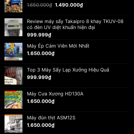
Giá
Giá
1.650.000
₫
1.490.000
₫
gốc
hiện
là:
tại
Review máy sấy Takaipro 8 khay TKUV-08
1.650.000₫.
là:
có đèn UV diệt khuẩn hiện đại
1.490.000₫.
999.999
₫
Máy Ép Cám Viên Mới Nhất
1.650.000
₫
Top 3 Máy Sấy Lạp Xưởng Hiệu Quả
999.999
₫
Máy Cưa Xương HD130A
1.650.000
₫
Máy đùn thịt ASM12S
1.650.000
₫