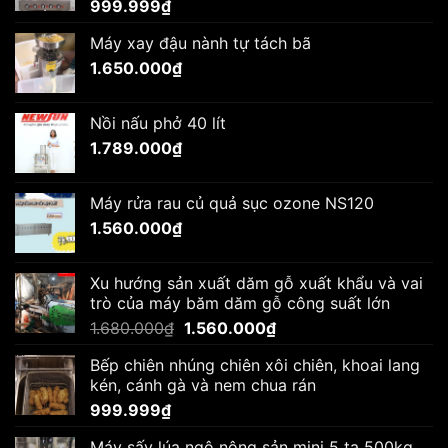
999.999
₫
Máy xay đậu nành tự tách bã
1.650.000
₫
Nồi nấu phở 40 lít
1.789.000
₫
Máy rửa rau củ quả sục ozone NS120
1.560.000
₫
Xu hướng sản xuất dăm gỗ xuất khẩu và vai
trò của máy băm dăm gỗ công suất lớn
Giá
Giá
1.680.000
₫
1.560.000
₫
gốc
hiện
Bếp chiên nhúng chiên xôi chiên, khoai lang
là:
tại
kén, cánh gà và nem chua rán
1.680.000₫.
là:
999.999
₫
1.560.000₫.
Máy sấy lúa ngô nông sản mini 5 tạ 500kg