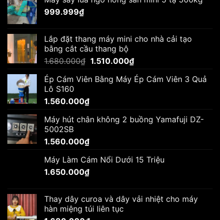
999.999
₫
Lắp đặt thang máy mini cho nhà cải tạo
bằng cắt cầu thang bộ
Giá
Giá
1.680.000
₫
1.510.000
₫
gốc
hiện
Ép Cám Viên Bằng Máy Ép Cám Viên 3 Quả
là:
tại
Lô S160
1.680.000₫.
là:
1.560.000
₫
1.510.000₫.
Máy hút chân không 2 buồng Yamafuji DZ-
5002SB
1.560.000
₫
Máy Làm Cám Nổi Dưới 15 Triệu
1.650.000
₫
Thay dây curoa và dây vải nhiệt cho máy
hàn miệng túi liên tục