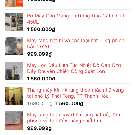
Bộ Máy Cân Màng Tự Động Dao Cắt Chữ L
450L
1.560.000
₫
Máy rang hạt bí và các loại hạt 10kg phiên
bản 2026
999.999
₫
Máy Lọc Dầu Liên Tục Nhiệt Độ Cao Cho
Dây Chuyền Chiên Công Suất Lớn
1.560.000
₫
Thang máy kính khung thép màu nhũ vàng
tại phố Lý Thái Tông, TP Thanh Hóa
Giá
Giá
1.680.000
₫
1.560.000
₫
gốc
hiện
Máy rang hạt chạy điện rang hạt dẻ, đậu
là:
tại
phộng và hạt điều năng suất lớn
1.680.000₫.
là:
999.999
₫
1.560.000₫.