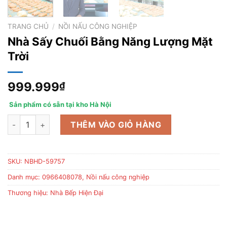
TRANG CHỦ
/
NỒI NẤU CÔNG NGHIỆP
Nhà Sấy Chuối Bằng Năng Lượng Mặt
Trời
999.999
₫
Sản phẩm có sẵn tại kho Hà Nội
Nhà Sấy Chuối Bằng Năng Lượng Mặt Trời số lượng
THÊM VÀO GIỎ HÀNG
SKU:
NBHD-59757
Danh mục:
0966408078
,
Nồi nấu công nghiệp
Thương hiệu:
Nhà Bếp Hiện Đại