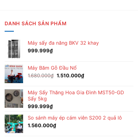
DANH SÁCH SẢN PHẨM
Máy sấy đa năng BKV 32 khay
999.999
₫
Máy Băm Gỗ Đầu Nổ
Giá
Giá
1.680.000
₫
1.510.000
₫
gốc
hiện
là:
tại
Máy Sấy Thăng Hoa Gia Đình MST50-GD
1.680.000₫.
là:
Sấy 5kg
1.510.000₫.
999.999
₫
So sánh máy ép cám viên S200 2 quả lô
1.560.000
₫