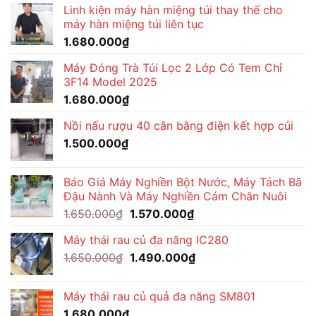
Linh kiện máy hàn miệng túi thay thế cho
máy hàn miệng túi liên tục
1.680.000
₫
Máy Đóng Trà Túi Lọc 2 Lớp Có Tem Chỉ
3F14 Model 2025
1.680.000
₫
Nồi nấu rượu 40 cân bằng điện kết hợp củi
1.500.000
₫
Báo Giá Máy Nghiền Bột Nước, Máy Tách Bã
Đậu Nành Và Máy Nghiền Cám Chăn Nuôi
Giá
Giá
1.650.000
₫
1.570.000
₫
gốc
hiện
Máy thái rau củ đa năng IC280
là:
tại
Giá
Giá
1.650.000
₫
1.650.000₫.
1.490.000
₫
là:
gốc
hiện
1.570.000₫.
là:
tại
Máy thái rau củ quả đa năng SM801
1.650.000₫.
là:
1.680.000
₫
1.490.000₫.