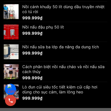
Nồi cánh khuấy 50 lít dùng dầu truyền nhiệt
có tủ rời
999.999
₫
Nồi nấu đậu phụ 50 lít
999.999
₫
Nồi nấu sữa ba lớp đa năng đa dung tích
999.999
₫
Cách phân biệt nồi nấu cháo và nồi nấu sữa
cách thủy
999.999
₫
Lò đun củi siêu tốc tiết kiệm củi cấp hơi
dùng cho sục cám, làm lông heo
999.999
₫