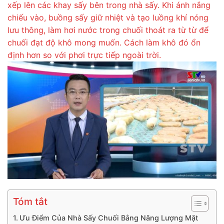
xếp lên các khay sấy bên trong nhà sấy. Khi ánh nắng
chiếu vào, buồng sấy giữ nhiệt và tạo luồng khí nóng
lưu thông, làm hơi nước trong chuối thoát ra từ từ để
chuối đạt độ khô mong muốn. Cách làm khô đó ổn
định hơn so với phơi trực tiếp ngoài trời.
Tóm tắt
Ưu Điểm Của Nhà Sấy Chuối Bằng Năng Lượng Mặt