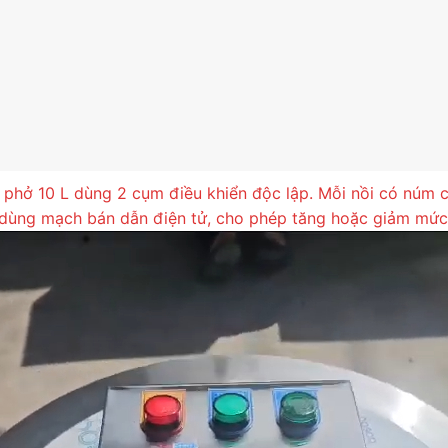
 phở 10 L dùng 2 cụm điều khiển độc lập. Mỗi nồi có núm ch
n dùng mạch bán dẫn điện tử, cho phép tăng hoặc giảm mức