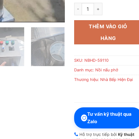
Nồi nấu phở 80 Lít số lượng
THÊM VÀO GIỎ
HÀNG
SKU:
NBHD-59110
Danh mục:
Nồi nấu phở
Thương hiệu:
Nhà Bếp Hiện Đại
Tư vấn kỹ thuật qua
Zalo
Hỗ trợ trực tiếp bởi
Kỹ thuật