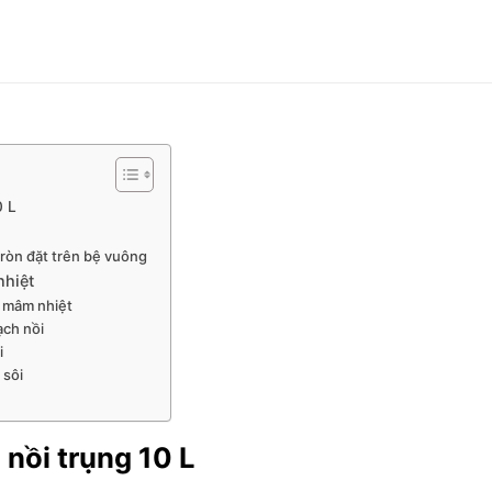
0 L
 tròn đặt trên bệ vuông
nhiệt
g mâm nhiệt
ạch nồi
i
 sôi
 nồi trụng 10 L