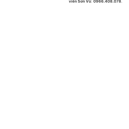
viên Sơn Vũ
:
0966.408.078
.