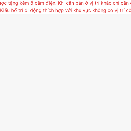
c tặng kèm ổ cắm điện. Khi cần bán ở vị trí khác chỉ cần
Kiểu bố trí di động thích hợp với khu vực không có vị trí cố