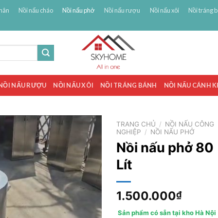
hân
Nồi nấu cháo
Nồi nấu phở
Nồi nấu rượu
Nồi nấu xôi
Nồi tráng 
NỒI NẤU RƯỢU
NỒI NẤU XÔI
NỒI TRÁNG BÁNH
NỒI NẤU CÁNH 
TRANG CHỦ
/
NỒI NẤU CÔNG
NGHIỆP
/
NỒI NẤU PHỞ
Nồi nấu phở 80
Lít
1.500.000
₫
Sản phẩm có sẵn tại kho Hà Nội