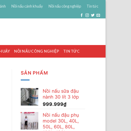
bánh
Nồi nấu cánh khuấy
Nồi nấu công nghiệp
Tin tức
0
ĐĂNG NHẬP
GIỎ HÀNG /
0
₫
KHUẤY
NỒI NẤU CÔNG NGHIỆP
TIN TỨC
SẢN PHẨM
Nồi nấu sữa đậu
nành 30 lít 3 lớp
999.999
₫
Nồi nấu đậu phụ
model 30L, 40L,
50L, 60L, 80L,