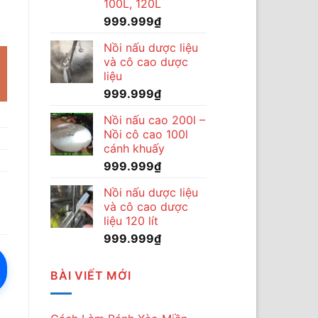
100L, 120L
999.999
₫
Nồi nấu dược liệu
và cô cao dược
liệu
999.999
₫
Nồi nấu cao 200l –
Nồi cô cao 100l
cánh khuấy
999.999
₫
Nồi nấu dược liệu
và cô cao dược
liệu 120 lít
999.999
₫
BÀI VIẾT MỚI