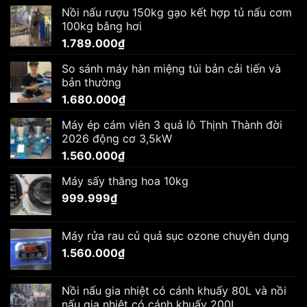
Nồi nấu rượu 150kg gạo kết hợp tủ nấu cơm
100kg bằng hơi
1.789.000
₫
So sánh máy hàn miệng túi bản cải tiến và
bản thường
1.680.000
₫
Máy ép cám viên 3 quả lô Thịnh Thành đời
2026 động cơ 3,5kW
1.560.000
₫
Máy sấy thăng hoa 10kg
999.999
₫
Máy rửa rau củ quả sục ozone chuyên dụng
1.560.000
₫
Nồi nấu gia nhiệt có cánh khuấy 80L và nồi
nấu gia nhiệt có cánh khuấy 200L