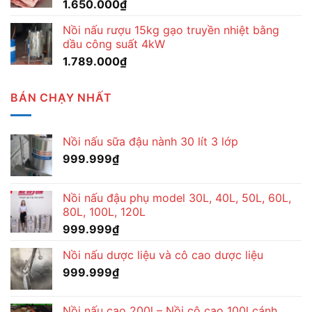
1.650.000
₫
Nồi nấu rượu 15kg gạo truyền nhiệt bằng
dầu công suất 4kW
1.789.000
₫
BÁN CHẠY NHẤT
Nồi nấu sữa đậu nành 30 lít 3 lớp
999.999
₫
Nồi nấu đậu phụ model 30L, 40L, 50L, 60L,
80L, 100L, 120L
999.999
₫
Nồi nấu dược liệu và cô cao dược liệu
999.999
₫
Nồi nấu cao 200l – Nồi cô cao 100l cánh