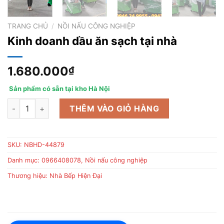
TRANG CHỦ
/
NỒI NẤU CÔNG NGHIỆP
Kinh doanh dầu ăn sạch tại nhà
1.680.000
₫
Sản phẩm có sẵn tại kho Hà Nội
Kinh doanh dầu ăn sạch tại nhà số lượng
THÊM VÀO GIỎ HÀNG
SKU:
NBHD-44879
Danh mục:
0966408078
,
Nồi nấu công nghiệp
Thương hiệu:
Nhà Bếp Hiện Đại