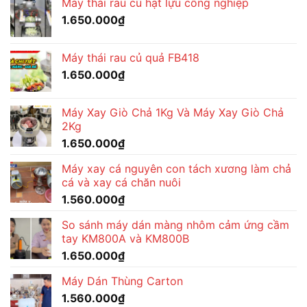
Máy thái rau củ hạt lựu công nghiệp
1.650.000
₫
Máy thái rau củ quả FB418
1.650.000
₫
Máy Xay Giò Chả 1Kg Và Máy Xay Giò Chả
2Kg
1.650.000
₫
Máy xay cá nguyên con tách xương làm chả
cá và xay cá chăn nuôi
1.560.000
₫
So sánh máy dán màng nhôm cảm ứng cầm
tay KM800A và KM800B
1.650.000
₫
Máy Dán Thùng Carton
1.560.000
₫