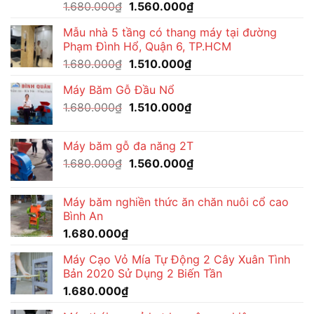
Giá
Giá
1.680.000
₫
1.560.000
₫
gốc
hiện
Mẫu nhà 5 tầng có thang máy tại đường
là:
tại
Phạm Đình Hổ, Quận 6, TP.HCM
1.680.000₫.
là:
Giá
Giá
1.680.000
₫
1.510.000
₫
1.560.000₫.
gốc
hiện
Máy Băm Gỗ Đầu Nổ
là:
tại
Giá
Giá
1.680.000
₫
1.680.000₫.
1.510.000
₫
là:
gốc
hiện
1.510.000₫.
là:
tại
Máy băm gỗ đa năng 2T
1.680.000₫.
là:
Giá
Giá
1.680.000
₫
1.560.000
₫
1.510.000₫.
gốc
hiện
là:
tại
Máy băm nghiền thức ăn chăn nuôi cổ cao
1.680.000₫.
là:
Bình An
1.560.000₫.
1.680.000
₫
Máy Cạo Vỏ Mía Tự Động 2 Cây Xuân Tình
Bản 2020 Sử Dụng 2 Biến Tần
1.680.000
₫