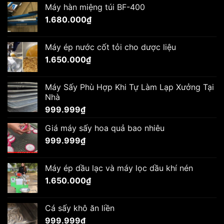
Máy hàn miệng túi BF-400
1.680.000
₫
Máy ép nước cốt tỏi cho dược liệu
1.650.000
₫
Máy Sấy Phù Hợp Khi Tự Làm Lạp Xưởng Tại
Nhà
999.999
₫
Giá máy sấy hoa quả bao nhiêu
999.999
₫
Máy ép dầu lạc và máy lọc dầu khí nén
1.650.000
₫
Cá sấy khô ăn liền
999.999
₫