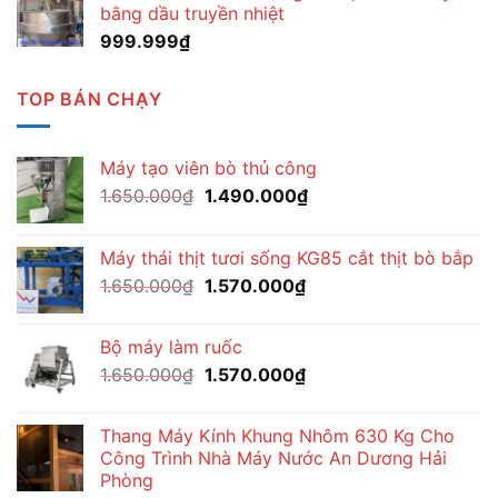
bằng dầu truyền nhiệt
999.999
₫
TOP BÁN CHẠY
Máy tạo viên bò thủ công
Giá
Giá
1.650.000
₫
1.490.000
₫
gốc
hiện
là:
tại
Máy thái thịt tươi sống KG85 cắt thịt bò bắp
1.650.000₫.
là:
Giá
Giá
1.650.000
₫
1.570.000
₫
1.490.000₫.
gốc
hiện
là:
tại
Bộ máy làm ruốc
1.650.000₫.
là:
Giá
Giá
1.650.000
₫
1.570.000
₫
1.570.000₫.
gốc
hiện
là:
tại
Thang Máy Kính Khung Nhôm 630 Kg Cho
1.650.000₫.
là:
Công Trình Nhà Máy Nước An Dương Hải
1.570.000₫.
Phòng