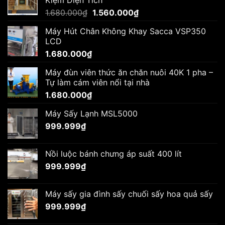
Giá
Giá
1.680.000
₫
1.560.000
₫
gốc
hiện
Máy Hút Chân Không Khay Sacca VSP350
là:
tại
LCD
1.680.000₫.
là:
1.680.000
₫
1.560.000₫.
Máy đùn viên thức ăn chăn nuôi 40K 1 pha –
Tự làm cám viên nổi tại nhà
1.680.000
₫
Máy Sấy Lạnh MSL5000
999.999
₫
Nồi luộc bánh chưng áp suất 400 lít
999.999
₫
Máy sấy gia đình sấy chuối sấy hoa quả sấy
999.999
₫