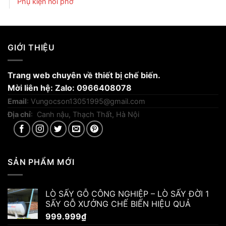
Phụ kiện nồi phở
GIỚI THIỆU
Trang web chuyên về thiết bị chế biến.
Mời liên hệ: Zalo: 0966408078
Email
:
Vungocson13051995@gmail.com
Địa chỉ
: Canh nậu, Thạch Thất, Hà Nội
SẢN PHẨM MỚI
LÒ SẤY GỖ CÔNG NGHIỆP – LÒ SẤY ĐỜI 1
SẤY GỖ XƯỞNG CHẾ BIẾN HIỆU QUẢ
999.999
₫