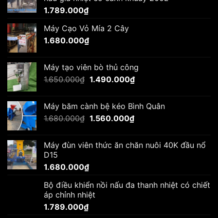
1.789.000
₫
Máy Cạo Vỏ Mía 2 Cây
1.680.000
₫
Máy tạo viên bò thủ công
Giá
Giá
1.650.000
₫
1.490.000
₫
gốc
hiện
là:
tại
Máy băm cành bệ kéo Bình Quân
1.650.000₫.
là:
Giá
Giá
1.680.000
₫
1.560.000
₫
1.490.000₫.
gốc
hiện
là:
tại
Máy đùn viên thức ăn chăn nuôi 40K đầu nổ
1.680.000₫.
là:
D15
1.560.000₫.
1.680.000
₫
Bộ điều khiển nồi nấu đa thanh nhiệt có chiết
áp chỉnh nhiệt
1.789.000
₫