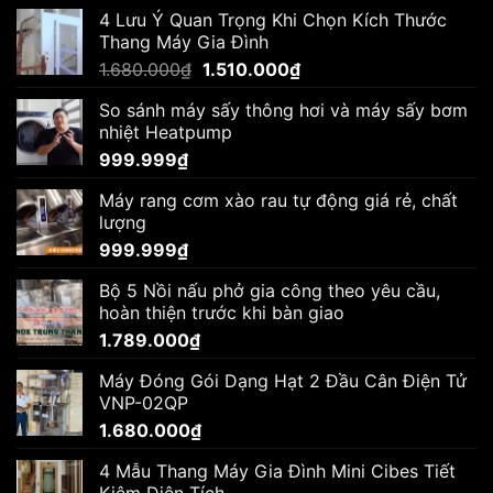
4 Lưu Ý Quan Trọng Khi Chọn Kích Thước
Thang Máy Gia Đình
Giá
Giá
1.680.000
₫
1.510.000
₫
gốc
hiện
So sánh máy sấy thông hơi và máy sấy bơm
là:
tại
nhiệt Heatpump
1.680.000₫.
là:
999.999
₫
1.510.000₫.
Máy rang cơm xào rau tự động giá rẻ, chất
lượng
999.999
₫
Bộ 5 Nồi nấu phở gia công theo yêu cầu,
hoàn thiện trước khi bàn giao
1.789.000
₫
Máy Đóng Gói Dạng Hạt 2 Đầu Cân Điện Tử
VNP-02QP
1.680.000
₫
4 Mẫu Thang Máy Gia Đình Mini Cibes Tiết
Kiệm Diện Tích