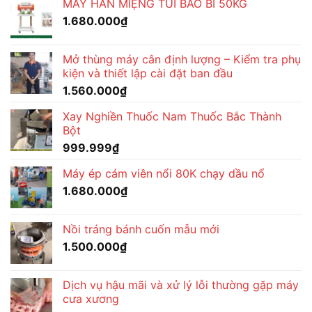
MÁY HÀN MIỆNG TÚI BAO BÌ 50KG
1.650.000₫.
là:
1.680.000
₫
1.490.000₫.
Mở thùng máy cân định lượng – Kiểm tra phụ
kiện và thiết lập cài đặt ban đầu
1.560.000
₫
Xay Nghiền Thuốc Nam Thuốc Bắc Thành
Bột
999.999
₫
Máy ép cám viên nổi 80K chạy dầu nổ
1.680.000
₫
Nồi tráng bánh cuốn mẫu mới
1.500.000
₫
Dịch vụ hậu mãi và xử lý lỗi thường gặp máy
cưa xương