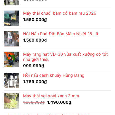
Máy thái chuối băm cỏ băm rau 2026
1.560.000
₫
Nồi Nấu Phở Đặt Bàn Mâm Nhiệt 15 Lít
1.500.000
₫
Máy rang hạt VD-30 vừa xuất xưởng có tốt
như giới thiệu
999.999
₫
Nồi nấu cánh khuấy Hùng Đăng
1.789.000
₫
Máy thái sợi xoài xanh 3 mm
Giá
Giá
1.650.000
₫
1.490.000
₫
gốc
hiện
là:
tại