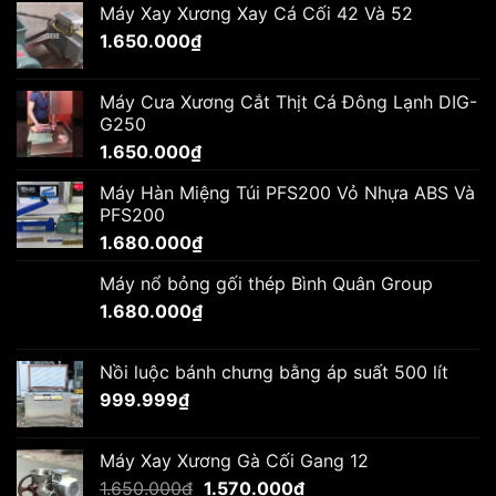
Máy Xay Xương Xay Cá Cối 42 Và 52
1.680.000₫.
là:
1.650.000
₫
1.560.000₫.
Máy Cưa Xương Cắt Thịt Cá Đông Lạnh DIG-
G250
1.650.000
₫
Máy Hàn Miệng Túi PFS200 Vỏ Nhựa ABS Và
PFS200
1.680.000
₫
Máy nổ bỏng gối thép Bình Quân Group
1.680.000
₫
Nồi luộc bánh chưng bằng áp suất 500 lít
999.999
₫
Máy Xay Xương Gà Cối Gang 12
Giá
Giá
1.650.000
₫
1.570.000
₫