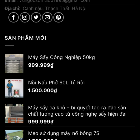
Email
:
Vungocson13051995@gmail.com
Địa chỉ
: Canh nậu, Thạch Thất, Hà Nội
SẢN PHẨM MỚI
Máy Sấy Công Nghiệp 50kg
999.999
₫
Nồi Nấu Phở 60L Tủ Rời
1.500.000
₫
Máy sấy cá khô – bí quyết tạo ra đặc sản
chất lượng cao từ công nghệ sấy hiện đại
999.999
₫
Mẹo sử dụng máy nổ bỏng 7S