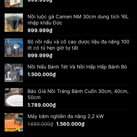
Nồi luộc gà Camen NM 30cm dung tích 16L
nhập khẩu Đức
999.999
₫
Bộ nồi nấu và cô cao dược liệu đa năng 100
lít có tủ hẹn giờ tự tắt
999.999
₫
Nồi Nấu Bánh Tét Và Nồi Hấp Hấp Bánh Bò
1.500.000
₫
Báo Giá Nồi Tráng Bánh Cuốn 30cm, 40cm,
50cm
1.789.000
₫
Máy băm nghiền đa năng 2,2 kW
Giá
Giá
1.680.000
₫
1.560.000
₫
gốc
hiện
là:
tại