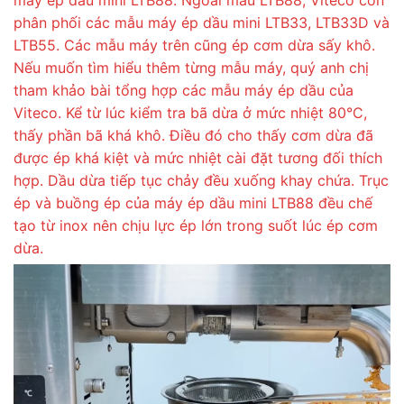
máy ép dầu mini LTB88. Ngoài mẫu LTB88, Viteco còn
phân phối các mẫu máy ép dầu mini LTB33, LTB33D và
LTB55. Các mẫu máy trên cũng ép cơm dừa sấy khô.
Nếu muốn tìm hiểu thêm từng mẫu máy, quý anh chị
tham khảo bài tổng hợp các mẫu máy ép dầu của
Viteco. Kể từ lúc kiểm tra bã dừa ở mức nhiệt 80°C,
thấy phần bã khá khô. Điều đó cho thấy cơm dừa đã
được ép khá kiệt và mức nhiệt cài đặt tương đối thích
hợp. Dầu dừa tiếp tục chảy đều xuống khay chứa. Trục
ép và buồng ép của máy ép dầu mini LTB88 đều chế
tạo từ inox nên chịu lực ép lớn trong suốt lúc ép cơm
dừa.