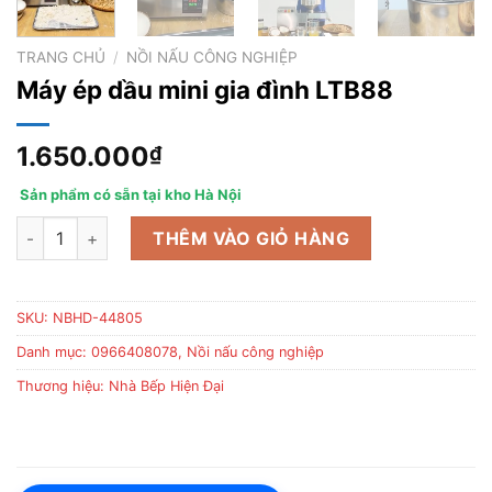
TRANG CHỦ
/
NỒI NẤU CÔNG NGHIỆP
Máy ép dầu mini gia đình LTB88
1.650.000
₫
Sản phẩm có sẵn tại kho Hà Nội
Máy ép dầu mini gia đình LTB88 số lượng
THÊM VÀO GIỎ HÀNG
SKU:
NBHD-44805
Danh mục:
0966408078
,
Nồi nấu công nghiệp
Thương hiệu:
Nhà Bếp Hiện Đại