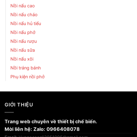
Nồi nấu cao
Nồi nấu cháo
Nồi nấu hủ tiếu
Nồi nấu phở
Nồi nấu rượu
Nồi nấu sữa
Nồi nấu xôi
Nồi tráng bánh
Phụ kiện nồi phở
GIỚI THIỆU
Trang web chuyên về thiết bị chế biến.
Mời liên hệ: Zalo: 0966408078