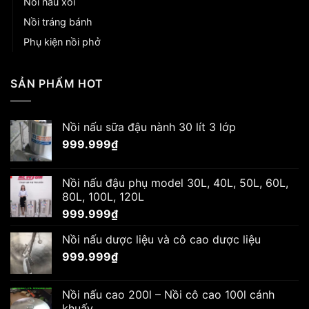
Nồi nấu xôi
Nồi tráng bánh
Phụ kiện nồi phở
SẢN PHẨM HOT
Nồi nấu sữa đậu nành 30 lít 3 lớp
999.999
₫
Nồi nấu đậu phụ model 30L, 40L, 50L, 60L,
80L, 100L, 120L
999.999
₫
Nồi nấu dược liệu và cô cao dược liệu
999.999
₫
Nồi nấu cao 200l – Nồi cô cao 100l cánh
khuấy