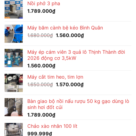
Nồi phở 3 pha
1.789.000
₫
Máy băm cành bệ kéo Bình Quân
Giá
Giá
1.680.000
₫
1.560.000
₫
gốc
hiện
là:
tại
Máy ép cám viên 3 quả lô Thịnh Thành đời
1.680.000₫.
là:
2026 động cơ 3,5kW
1.560.000₫.
1.560.000
₫
Máy cắt tim heo, tim lợn
Giá
Giá
1.650.000
₫
1.570.000
₫
gốc
hiện
là:
tại
Bàn giao bộ nồi nấu rượu 50 kg gạo dùng lò
1.650.000₫.
là:
sinh hơi đốt củi
1.570.000₫.
1.789.000
₫
Chảo xào nhân 100 lít
999.999
₫