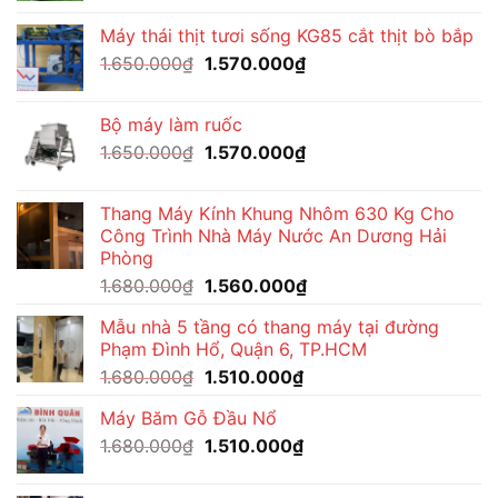
là:
tại
Máy thái thịt tươi sống KG85 cắt thịt bò bắp
1.650.000₫.
là:
Giá
Giá
1.650.000
₫
1.570.000
₫
1.490.000₫.
gốc
hiện
là:
tại
Bộ máy làm ruốc
1.650.000₫.
là:
Giá
Giá
1.650.000
₫
1.570.000
₫
1.570.000₫.
gốc
hiện
là:
tại
Thang Máy Kính Khung Nhôm 630 Kg Cho
1.650.000₫.
là:
Công Trình Nhà Máy Nước An Dương Hải
1.570.000₫.
Phòng
Giá
Giá
1.680.000
₫
1.560.000
₫
gốc
hiện
Mẫu nhà 5 tầng có thang máy tại đường
là:
tại
Phạm Đình Hổ, Quận 6, TP.HCM
1.680.000₫.
là:
Giá
Giá
1.680.000
₫
1.510.000
₫
1.560.000₫.
gốc
hiện
Máy Băm Gỗ Đầu Nổ
là:
tại
Giá
Giá
1.680.000
₫
1.680.000₫.
1.510.000
₫
là:
gốc
hiện
1.510.000₫.
là:
tại