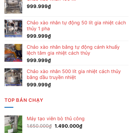
999.999
₫
Chảo xào nhân tự động 50 lít gia nhiệt cách
thủy 1 pha
999.999
₫
Chảo xào nhân bằng tự động cánh khuấy
lệch tâm gia nhiệt cách thủy
999.999
₫
Chảo xào nhân 500 lít gia nhiệt cách thủy
bằng dầu truyền nhiệt
999.999
₫
TOP BÁN CHẠY
Máy tạo viên bò thủ công
Giá
Giá
1.650.000
₫
1.490.000
₫
gốc
hiện