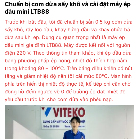
Chuẩn bị cơm dừa sấy khô và cài đặt máy ép
dầu mini LTB88
Trước khi bắt đầu, tôi đã chuẩn bị sẵn 0,5 kg cơm dừa
sấy khô, rây lọc dầu, khay hứng dầu và khay chứa bã
dừa sau khi ép. Dụng cụ quan trọng nhất là máy ép
dầu mini gia đình LTB88. Máy được kết nối với nguồn
điện 220 V. Theo thông tin tham khảo, khi ép dầu dừa
bằng phương pháp ép nóng, nhiệt độ thích hợp nằm
trong khoảng 80 – 100°C. Trên bảng điều khiển có nút
tăng và giảm nhiệt độ nên tôi cài mức 80°C. Màn hình
phía trên hiển thị nhiệt độ thực tế, kế tiếp chỉ cần chờ
đồng hồ đếm ngược về 0 để buồng ép đạt nhiệt độ
yêu cầu trước khi cho cơm dừa vào phễu nạp.