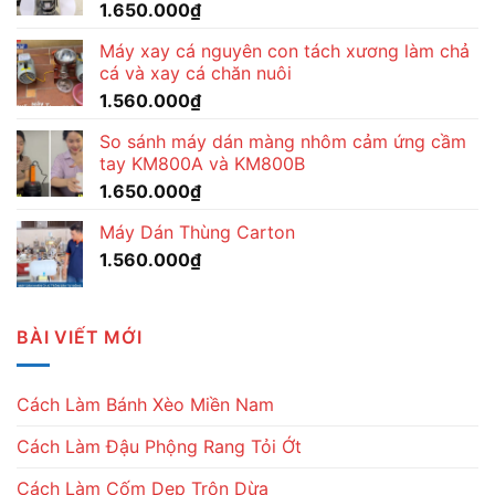
1.650.000
₫
Máy xay cá nguyên con tách xương làm chả
cá và xay cá chăn nuôi
1.560.000
₫
So sánh máy dán màng nhôm cảm ứng cầm
tay KM800A và KM800B
1.650.000
₫
Máy Dán Thùng Carton
1.560.000
₫
BÀI VIẾT MỚI
Cách Làm Bánh Xèo Miền Nam
Cách Làm Đậu Phộng Rang Tỏi Ớt
Cách Làm Cốm Dẹp Trộn Dừa