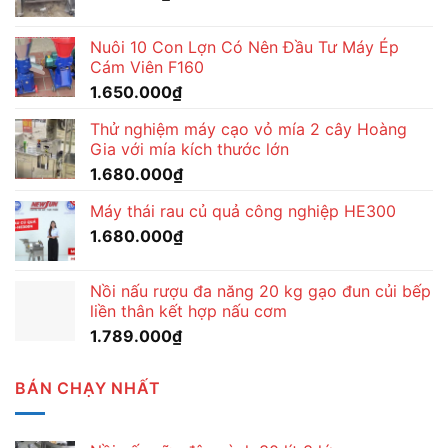
Nuôi 10 Con Lợn Có Nên Đầu Tư Máy Ép
Cám Viên F160
1.650.000
₫
Thử nghiệm máy cạo vỏ mía 2 cây Hoàng
Gia với mía kích thước lớn
1.680.000
₫
Máy thái rau củ quả công nghiệp HE300
1.680.000
₫
Nồi nấu rượu đa năng 20 kg gạo đun củi bếp
liền thân kết hợp nấu cơm
1.789.000
₫
BÁN CHẠY NHẤT