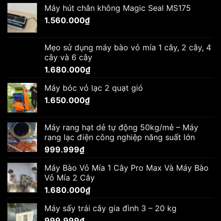
Máy hút chân không Magic Seal MS175
1.560.000
₫
Mẹo sử dụng máy bào vỏ mía 1 cây, 2 cây, 4
cây và 6 cây
1.680.000
₫
Máy bóc vỏ lạc 2 quạt gió
1.650.000
₫
Máy rang hạt dẻ tự động 50kg/mẻ – Máy
rang lạc điện công nghiệp năng suất lớn
999.999
₫
Máy Bào Vỏ Mía 1 Cây Pro Max Và Máy Bào
Vỏ Mía 2 Cây
1.680.000
₫
Máy sấy trái cây gia đình 3 – 20 kg
999.999
₫