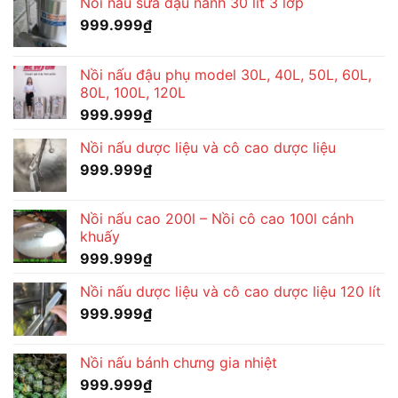
Nồi nấu sữa đậu nành 30 lít 3 lớp
999.999
₫
Nồi nấu đậu phụ model 30L, 40L, 50L, 60L,
80L, 100L, 120L
999.999
₫
Nồi nấu dược liệu và cô cao dược liệu
999.999
₫
Nồi nấu cao 200l – Nồi cô cao 100l cánh
khuấy
999.999
₫
Nồi nấu dược liệu và cô cao dược liệu 120 lít
999.999
₫
Nồi nấu bánh chưng gia nhiệt
999.999
₫