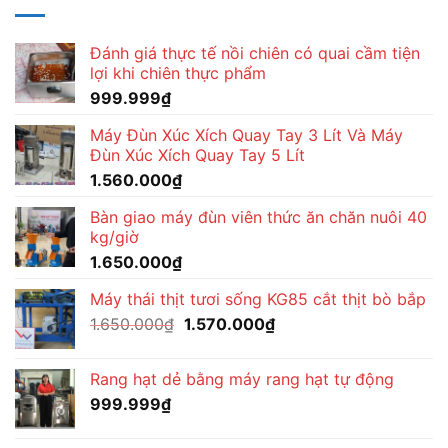
Đánh giá thực tế nồi chiên có quai cầm tiện
lợi khi chiên thực phẩm
999.999
₫
Máy Đùn Xúc Xích Quay Tay 3 Lít Và Máy
Đùn Xúc Xích Quay Tay 5 Lít
1.560.000
₫
Bàn giao máy đùn viên thức ăn chăn nuôi 40
kg/giờ
1.650.000
₫
Máy thái thịt tươi sống KG85 cắt thịt bò bắp
Giá
Giá
1.650.000
₫
1.570.000
₫
gốc
hiện
là:
tại
Rang hạt dẻ bằng máy rang hạt tự động
1.650.000₫.
là:
999.999
₫
1.570.000₫.