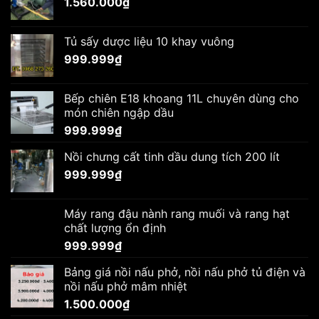
1.560.000
₫
Tủ sấy dược liệu 10 khay vuông
999.999
₫
Bếp chiên E18 khoang 11L chuyên dùng cho
món chiên ngập dầu
999.999
₫
Nồi chưng cất tinh dầu dung tích 200 lít
999.999
₫
Máy rang đậu nành rang muối và rang hạt
chất lượng ổn định
999.999
₫
Bảng giá nồi nấu phở, nồi nấu phở tủ điện và
nồi nấu phở mâm nhiệt
1.500.000
₫