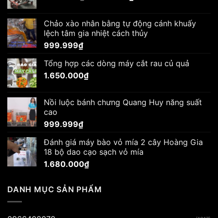
gốc
hiện
là:
tại
Chảo xào nhân bằng tự động cánh khuấy
1.650.000₫.
là:
lệch tâm gia nhiệt cách thủy
1.570.000₫.
999.999
₫
Tổng hợp các dòng máy cắt rau củ quả
1.650.000
₫
Nồi luộc bánh chưng Quang Huy năng suất
cao
999.999
₫
Đánh giá máy bào vỏ mía 2 cây Hoàng Gia
18 bộ dao cạo sạch vỏ mía
1.680.000
₫
DANH MỤC SẢN PHẨM