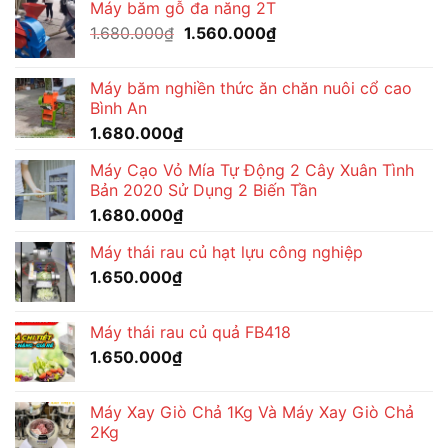
Máy băm gỗ đa năng 2T
1.680.000₫.
là:
Giá
Giá
1.680.000
₫
1.560.000
₫
1.510.000₫.
gốc
hiện
là:
tại
Máy băm nghiền thức ăn chăn nuôi cổ cao
1.680.000₫.
là:
Bình An
1.560.000₫.
1.680.000
₫
Máy Cạo Vỏ Mía Tự Động 2 Cây Xuân Tình
Bản 2020 Sử Dụng 2 Biến Tần
1.680.000
₫
Máy thái rau củ hạt lựu công nghiệp
1.650.000
₫
Máy thái rau củ quả FB418
1.650.000
₫
Máy Xay Giò Chả 1Kg Và Máy Xay Giò Chả
2Kg