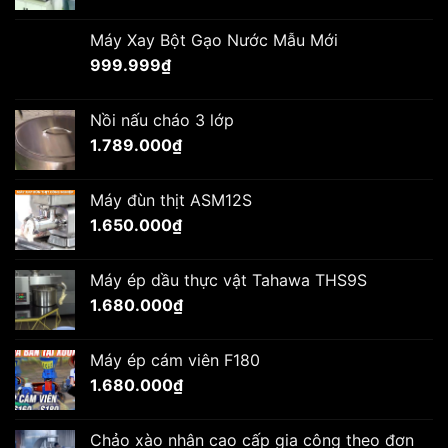
Máy Xay Bột Gạo Nước Mẫu Mới
999.999
₫
Nồi nấu cháo 3 lớp
1.789.000
₫
Máy đùn thịt ASM12S
1.650.000
₫
Máy ép dầu thực vật Tahawa THS9S
1.680.000
₫
Máy ép cám viên F180
1.680.000
₫
Chảo xào nhân cao cấp gia công theo đơn