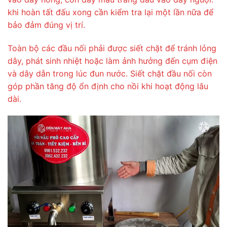
khi hoàn tất đấu xong cần kiểm tra lại một lần nữa để
bảo đảm đúng vị trí.
Toàn bộ các đầu nối phải được siết chặt để tránh lỏng
dây, phát sinh nhiệt hoặc làm ảnh hưởng đến cụm điện
và dây dẫn trong lúc đun nước. Siết chặt đầu nối còn
góp phần tăng độ ổn định cho nồi khi hoạt động lâu
dài.