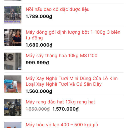
là:
tại
Nồi nấu cao cô đặc dược liệu
1.650.000₫.
là:
1.789.000
₫
1.570.000₫.
Máy đóng gói định lượng bột 1–100g 3 biên
tự động
1.680.000
₫
Máy sấy thăng hoa 10kg MST100
999.999
₫
Máy Xay Nghệ Tươi Mini Dùng Của Lô Kim
Loại Xay Nghệ Tươi Và Củ Sắn Dây
1.560.000
₫
Máy rang đảo hạt 10kg rang hạt
Giá
Giá
1.650.000
₫
1.570.000
₫
gốc
hiện
là:
tại
Máy bóc vỏ lạc 400 – 500 kg/giờ
1.650.000₫.
là: