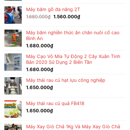
là:
tại
Máy băm gỗ đa năng 2T
1.680.000₫.
là:
Giá
Giá
1.680.000
₫
1.560.000
₫
1.510.000₫.
gốc
hiện
là:
tại
Máy băm nghiền thức ăn chăn nuôi cổ cao
1.680.000₫.
là:
Bình An
1.560.000₫.
1.680.000
₫
Máy Cạo Vỏ Mía Tự Động 2 Cây Xuân Tình
Bản 2020 Sử Dụng 2 Biến Tần
1.680.000
₫
Máy thái rau củ hạt lựu công nghiệp
1.650.000
₫
Máy thái rau củ quả FB418
1.650.000
₫
Máy Xay Giò Chả 1Kg Và Máy Xay Giò Chả