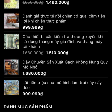
Giá
Giá
1.650.000
₫
1.490.000
₫
gốc
hiện
là:
tại
Đánh giá thực tế nồi chiên có quai cầm tiện
1.650.000₫.
là:
lợi khi chiên thực phẩm
1.490.000₫.
999.999
₫
Các thiết bị cần kiểm tra thường xuyên khi
sử dụng thang máy gia đình và thang máy
tải khách
Giá
Giá
1.680.000
₫
1.510.000
₫
gốc
hiện
Dây Chuyền Sản Xuất Gạch Không Nung Quy
là:
tại
Mô Nhỏ
1.680.000₫.
là:
1.680.000
₫
1.510.000₫.
Lãi tiền triệu nhờ mô hình làm trái cây sấy
dẻo
999.999
₫
DANH MỤC SẢN PHẨM