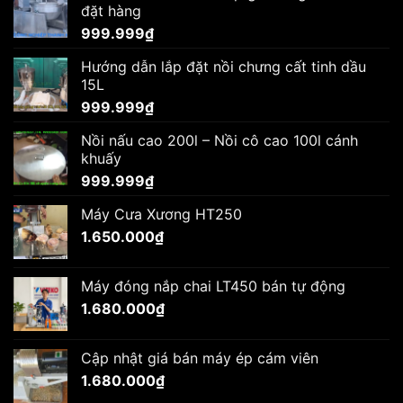
đặt hàng
999.999
₫
Hướng dẫn lắp đặt nồi chưng cất tinh dầu
15L
999.999
₫
Nồi nấu cao 200l – Nồi cô cao 100l cánh
khuấy
999.999
₫
Máy Cưa Xương HT250
1.650.000
₫
Máy đóng nắp chai LT450 bán tự động
1.680.000
₫
Cập nhật giá bán máy ép cám viên
1.680.000
₫