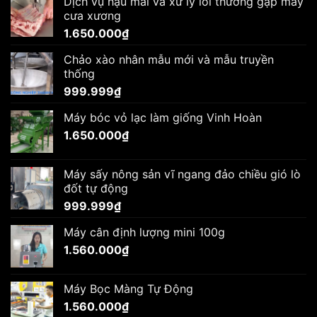
Dịch vụ hậu mãi và xử lý lỗi thường gặp máy
cưa xương
1.650.000
₫
Chảo xào nhân mẫu mới và mẫu truyền
thống
999.999
₫
Máy bóc vỏ lạc làm giống Vinh Hoàn
1.650.000
₫
Máy sấy nông sản vĩ ngang đảo chiều gió lò
đốt tự động
999.999
₫
Máy cân định lượng mini 100g
1.560.000
₫
Máy Bọc Màng Tự Động
1.560.000
₫