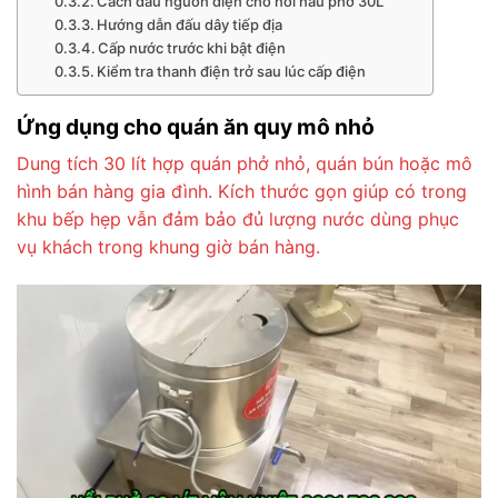
Cách đấu nguồn điện cho nồi nấu phở 30L
Hướng dẫn đấu dây tiếp địa
Cấp nước trước khi bật điện
Kiểm tra thanh điện trở sau lúc cấp điện
Ứng dụng cho quán ăn quy mô nhỏ
Dung tích 30 lít hợp quán phở nhỏ, quán bún hoặc mô
hình bán hàng gia đình. Kích thước gọn giúp có trong
khu bếp hẹp vẫn đảm bảo đủ lượng nước dùng phục
vụ khách trong khung giờ bán hàng.