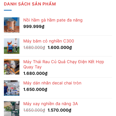
DANH SÁCH SẢN PHẨM
Nồi hầm gà hầm pate đa năng
999.999
₫
Máy băm cỏ nghiền C300
Giá
Giá
1.680.000
₫
1.600.000
₫
gốc
hiện
là:
tại
Máy Thái Rau Củ Quả Chạy Điện Kết Hợp
1.680.000₫.
là:
Quay Tay
1.600.000₫.
1.680.000
₫
Máy dán nhãn decal chai tròn
1.650.000
₫
Máy xay nghiền đa năng 3A
Giá
Giá
1.650.000
₫
1.570.000
₫
gốc
hiện