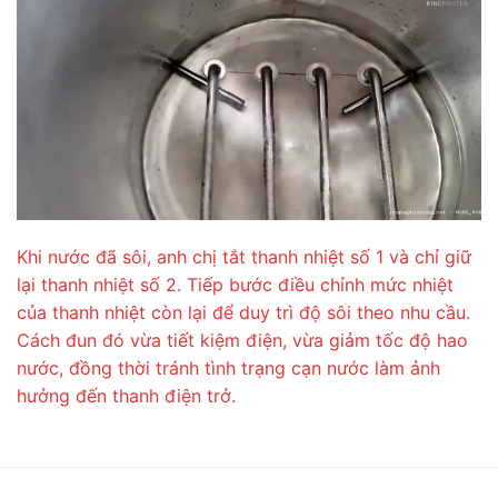
Khi nước đã sôi, anh chị tắt thanh nhiệt số 1 và chỉ giữ
lại thanh nhiệt số 2. Tiếp bước điều chỉnh mức nhiệt
của thanh nhiệt còn lại để duy trì độ sôi theo nhu cầu.
Cách đun đó vừa tiết kiệm điện, vừa giảm tốc độ hao
nước, đồng thời tránh tình trạng cạn nước làm ảnh
hưởng đến thanh điện trở.