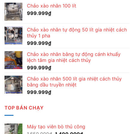
Chảo xào nhân 100 lít
999.999
₫
Chảo xào nhân tự động 50 lít gia nhiệt cách
thủy 1 pha
999.999
₫
Chảo xào nhân bằng tự động cánh khuấy
lệch tâm gia nhiệt cách thủy
999.999
₫
Chảo xào nhân 500 lít gia nhiệt cách thủy
bằng dầu truyền nhiệt
999.999
₫
TOP BÁN CHẠY
Máy tạo viên bò thủ công
Giá
Giá
1.650.000
₫
1.490.000
₫