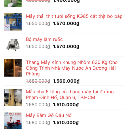
gốc
hiện
là:
tại
Máy thái thịt tươi sống KG85 cắt thịt bò bắp
1.650.000₫.
là:
Giá
Giá
1.650.000
₫
1.570.000
₫
1.490.000₫.
gốc
hiện
là:
tại
Bộ máy làm ruốc
1.650.000₫.
là:
Giá
Giá
1.650.000
₫
1.570.000
₫
1.570.000₫.
gốc
hiện
là:
tại
Thang Máy Kính Khung Nhôm 630 Kg Cho
1.650.000₫.
là:
Công Trình Nhà Máy Nước An Dương Hải
1.570.000₫.
Phòng
Giá
Giá
1.680.000
₫
1.560.000
₫
gốc
hiện
Mẫu nhà 5 tầng có thang máy tại đường
là:
tại
Phạm Đình Hổ, Quận 6, TP.HCM
1.680.000₫.
là:
Giá
Giá
1.680.000
₫
1.510.000
₫
1.560.000₫.
gốc
hiện
Máy Băm Gỗ Đầu Nổ
là:
tại
Giá
Giá
1.680.000
₫
1.680.000₫.
1.510.000
₫
là:
gốc
hiện
1.510.000₫.