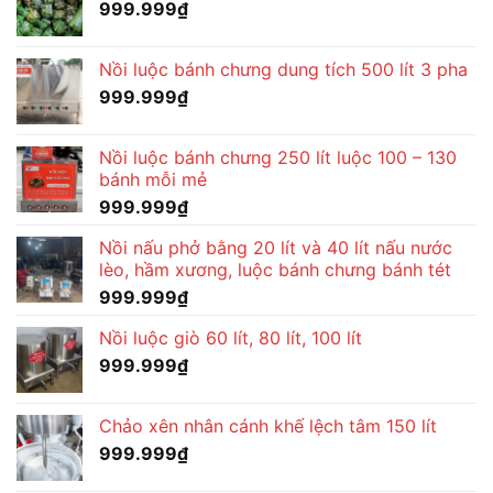
999.999
₫
Nồi luộc bánh chưng dung tích 500 lít 3 pha
999.999
₫
Nồi luộc bánh chưng 250 lít luộc 100 – 130
bánh mỗi mẻ
999.999
₫
Nồi nấu phở bằng 20 lít và 40 lít nấu nước
lèo, hầm xương, luộc bánh chưng bánh tét
999.999
₫
Nồi luộc giò 60 lít, 80 lít, 100 lít
999.999
₫
Chảo xên nhân cánh khế lệch tâm 150 lít
999.999
₫