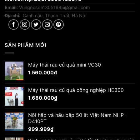
Email
:
Vungocson13051995@gmail.com
Địa chỉ
: Canh nậu, Thạch Thất, Hà Nội
SẢN PHẨM MỚI
Máy thái rau củ quả mini VC30
1.560.000
₫
Máy thái rau củ quả công nghiệp HE300
1.680.000
₫
Nồi hấp và nấu bắp 50 lít Việt Nam NHP-
D410PT
999.999
₫