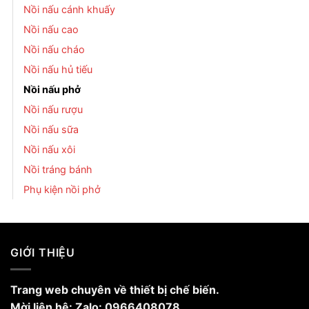
Nồi nấu cánh khuấy
Nồi nấu cao
Nồi nấu cháo
Nồi nấu hủ tiếu
Nồi nấu phở
Nồi nấu rượu
Nồi nấu sữa
Nồi nấu xôi
Nồi tráng bánh
Phụ kiện nồi phở
GIỚI THIỆU
Trang web chuyên về thiết bị chế biến.
Mời liên hệ: Zalo: 0966408078