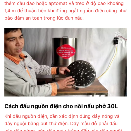
thêm cầu dao hoặc aptomat và treo ở độ cao khoảng
1,4 m để thuận tiện khi đóng ngắt nguồn điện cũng như
bảo đảm an toàn trong lúc đun nấu.
Cách đấu nguồn điện cho nồi nấu phở 30L
Khi đấu nguồn điện, cần xác định đúng dây nóng và
dây nguội bằng bút thử điện. Dây màu đỏ phải đấu
vào dây nóng, còn dây màu trắng đấu vào dây nguội.