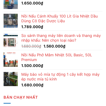
1.650.000
₫
1.570.000₫.
Nồi Nấu Cánh Khuấy 100 Lít Gia Nhiệt Dầu
Dùng Cô Đặc Dược Liệu
1.789.000
₫
So sánh thang máy liên doanh và thang máy
nhập khẩu: Nên chọn loại nào?
Giá
Giá
1.680.000
₫
1.560.000
₫
gốc
hiện
Nồi Nấu Phở Mâm Nhiệt 50L Basic, 50L
là:
tại
Premium
1.680.000₫.
là:
1.500.000
₫
1.560.000₫.
Máy bào vỏ mía tự động 1 cây kết hợp máy
ép nước mía tủ kính
1.680.000
₫
BÁN CHẠY NHẤT