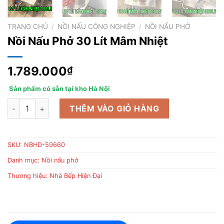
TRANG CHỦ
/
NỒI NẤU CÔNG NGHIỆP
/
NỒI NẤU PHỞ
Nồi Nấu Phở 30 Lít Mâm Nhiệt
1.789.000
₫
Sản phẩm có sẵn tại kho Hà Nội
Nồi Nấu Phở 30 Lít Mâm Nhiệt số lượng
THÊM VÀO GIỎ HÀNG
SKU:
NBHD-59660
Danh mục:
Nồi nấu phở
Thương hiệu:
Nhà Bếp Hiện Đại