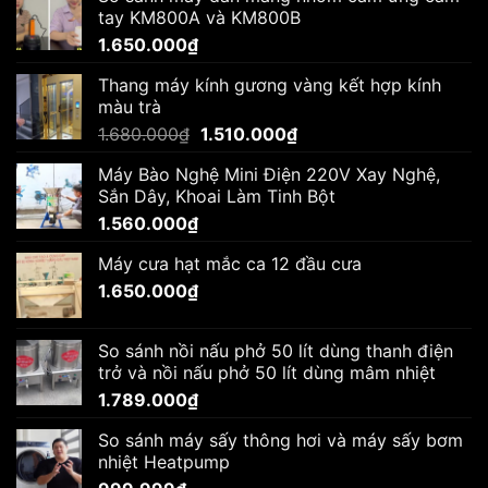
tay KM800A và KM800B
1.650.000
₫
Thang máy kính gương vàng kết hợp kính
màu trà
Giá
Giá
1.680.000
₫
1.510.000
₫
gốc
hiện
Máy Bào Nghệ Mini Điện 220V Xay Nghệ,
là:
tại
Sắn Dây, Khoai Làm Tinh Bột
1.680.000₫.
là:
1.560.000
₫
1.510.000₫.
Máy cưa hạt mắc ca 12 đầu cưa
1.650.000
₫
So sánh nồi nấu phở 50 lít dùng thanh điện
trở và nồi nấu phở 50 lít dùng mâm nhiệt
1.789.000
₫
So sánh máy sấy thông hơi và máy sấy bơm
nhiệt Heatpump