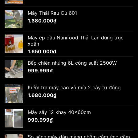
Máy Thái Rau Củ 601
1.680.000
₫
Máy ép dầu Nanifood Thái Lan dùng trục
xoắn
1.650.000
₫
Bếp chiên nhúng 6L công suất 2500W
999.999
₫
Kiểm tra máy cạo vỏ mía 2 cây tự động
1.680.000
₫
Máy sấy 12 khay 40x60cm
999.999
₫
So sánh máy dán màng nhôm cảm ứng cầm