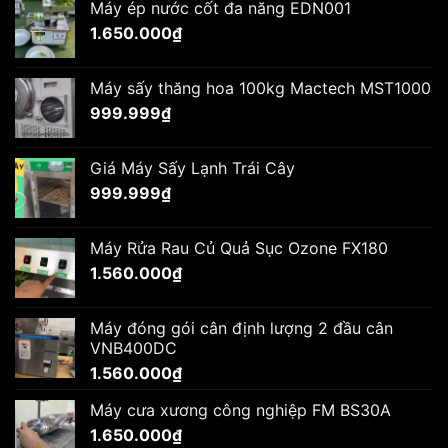
Máy ép nước cốt đa năng EDN001
1.650.000
₫
Máy sấy thăng hoa 100kg Mactech MST1000
999.999
₫
Giá Máy Sấy Lạnh Trái Cây
999.999
₫
Máy Rửa Rau Củ Quả Sục Ozone FX180
1.560.000
₫
Máy đóng gói cân định lượng 2 đầu cân
VNB400DC
1.560.000
₫
Máy cưa xương công nghiệp FM BS30A
1.650.000
₫