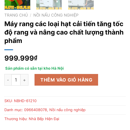
TRANG CHỦ
/
NỒI NẤU CÔNG NGHIỆP
Máy rang các loại hạt cải tiến tăng tốc
độ rang và nâng cao chất lượng thành
phẩm
999.999
₫
Sản phẩm có sẵn tại kho Hà Nội
Máy rang các loại hạt cải tiến tăng tốc độ rang và nâng cao ch
THÊM VÀO GIỎ HÀNG
SKU:
NBHD-61210
Danh mục:
0966408078
,
Nồi nấu công nghiệp
Thương hiệu:
Nhà Bếp Hiện Đại