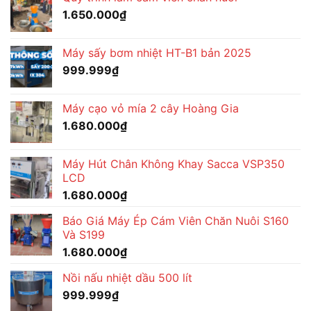
1.650.000
₫
Máy sấy bơm nhiệt HT-B1 bản 2025
999.999
₫
Máy cạo vỏ mía 2 cây Hoàng Gia
1.680.000
₫
Máy Hút Chân Không Khay Sacca VSP350
LCD
1.680.000
₫
Báo Giá Máy Ép Cám Viên Chăn Nuôi S160
Và S199
1.680.000
₫
Nồi nấu nhiệt dầu 500 lít
999.999
₫