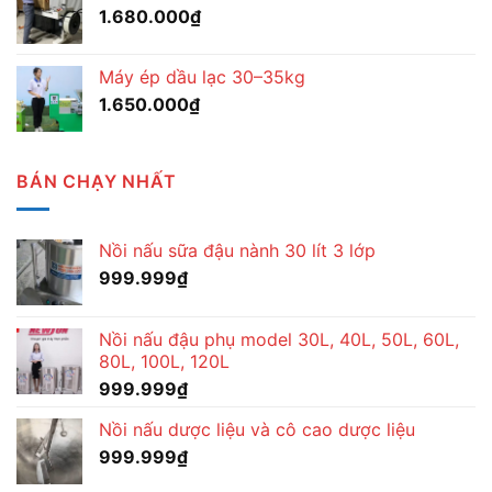
1.680.000
₫
Máy ép dầu lạc 30–35kg
1.650.000
₫
BÁN CHẠY NHẤT
Nồi nấu sữa đậu nành 30 lít 3 lớp
999.999
₫
Nồi nấu đậu phụ model 30L, 40L, 50L, 60L,
80L, 100L, 120L
999.999
₫
Nồi nấu dược liệu và cô cao dược liệu
999.999
₫