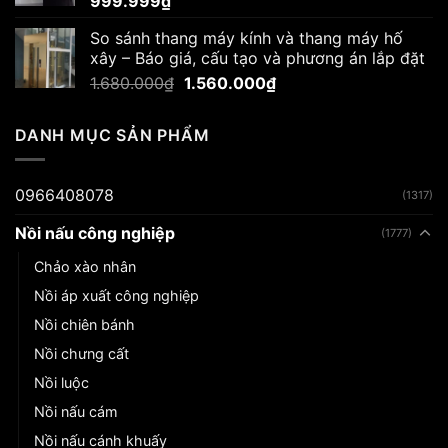
999.999
₫
So sánh thang máy kính và thang máy hố
xây – Báo giá, cấu tạo và phương án lắp đặt
Giá
Giá
1.680.000
₫
1.560.000
₫
gốc
hiện
là:
tại
DANH MỤC SẢN PHẨM
1.680.000₫.
là:
1.560.000₫.
0966408078
(1317)
Nồi nấu công nghiệp
(1777)
Chảo xào nhân
Nồi áp xuất công nghiệp
Nồi chiên bánh
Nồi chưng cất
Nồi luộc
Nồi nấu cám
Nồi nấu cánh khuấy