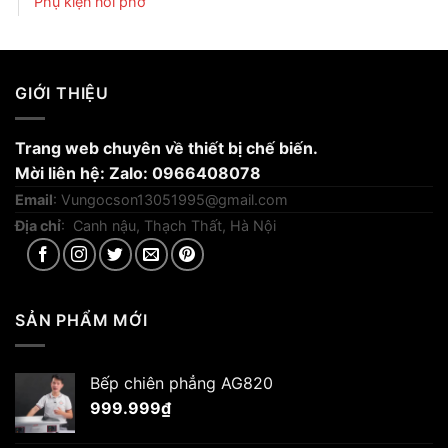
Phụ kiện nồi phở
GIỚI THIỆU
Trang web chuyên về thiết bị chế biến.
Mời liên hệ: Zalo: 0966408078
Email
:
Vungocson13051995@gmail.com
Địa chỉ
: Canh nậu, Thạch Thất, Hà Nội
SẢN PHẨM MỚI
Bếp chiên phẳng AG820
999.999
₫