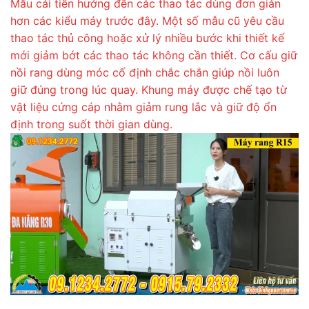
Mẫu cải tiến hướng đến các thao tác dùng đơn giản
hơn các kiểu máy trước đây. Một số mẫu cũ yêu cầu
thao tác thủ công hoặc xử lý nhiều bước khi thiết kế
mới giảm bớt các thao tác không cần thiết. Cơ cấu giữ
nồi rang dùng móc cố định chắc chắn giúp nồi luôn
giữ đúng trong lúc quay. Khung máy được chế tạo từ
vật liệu cứng cáp nhằm giảm rung lắc và giữ độ ổn
định trong suốt thời gian dùng.