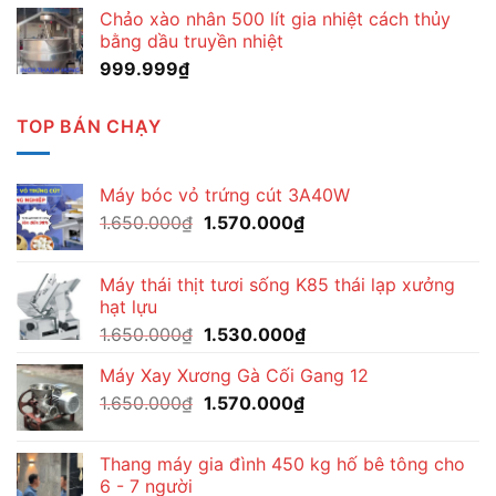
Chảo xào nhân 500 lít gia nhiệt cách thủy
bằng dầu truyền nhiệt
999.999
₫
TOP BÁN CHẠY
Máy bóc vỏ trứng cút 3A40W
Giá
Giá
1.650.000
₫
1.570.000
₫
gốc
hiện
là:
tại
Máy thái thịt tươi sống K85 thái lạp xưởng
1.650.000₫.
là:
hạt lựu
1.570.000₫.
Giá
Giá
1.650.000
₫
1.530.000
₫
gốc
hiện
Máy Xay Xương Gà Cối Gang 12
là:
tại
Giá
Giá
1.650.000
₫
1.650.000₫.
1.570.000
₫
là:
gốc
hiện
1.530.000₫.
là:
tại
Thang máy gia đình 450 kg hố bê tông cho
1.650.000₫.
là:
6 - 7 người
1.570.000₫.