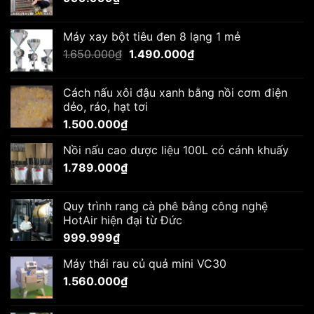
Máy xay bột tiêu đen 8 lạng 1 mẻ
Giá
Giá
1.650.000
₫
1.490.000
₫
gốc
hiện
là:
tại
Cách nấu xôi đậu xanh bằng nồi cơm điện
1.650.000₫.
là:
dẻo, ráo, hạt tơi
1.490.000₫.
1.500.000
₫
Nồi nấu cao dược liệu 100L có cánh khuấy
1.789.000
₫
Quy trình rang cà phê bằng công nghệ
HotAir hiện đại từ Đức
999.999
₫
Máy thái rau củ quả mini VC30
1.560.000
₫