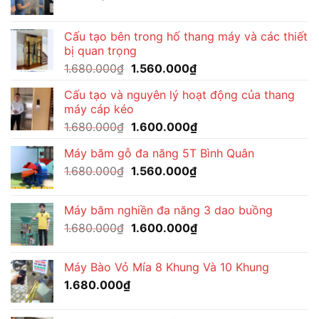
Cấu tạo bên trong hố thang máy và các thiết
bị quan trọng
Giá
Giá
1.680.000
₫
1.560.000
₫
gốc
hiện
Cấu tạo và nguyên lý hoạt động của thang
là:
tại
máy cáp kéo
1.680.000₫.
là:
Giá
Giá
1.680.000
₫
1.600.000
₫
1.560.000₫.
gốc
hiện
Máy băm gỗ đa năng 5T Bình Quân
là:
tại
Giá
Giá
1.680.000
₫
1.680.000₫.
1.560.000
₫
là:
gốc
hiện
1.600.000₫.
là:
tại
Máy băm nghiền đa năng 3 dao buồng
1.680.000₫.
là:
Giá
Giá
1.680.000
₫
1.600.000
₫
1.560.000₫.
gốc
hiện
là:
tại
Máy Bào Vỏ Mía 8 Khung Và 10 Khung
1.680.000₫.
là:
1.680.000
₫
1.600.000₫.