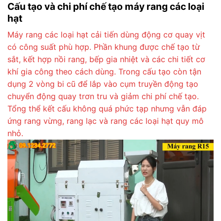
Cấu tạo và chi phí chế tạo máy rang các loại
hạt
Máy rang các loại hạt cải tiến dùng động cơ quay vịt
có công suất phù hợp. Phần khung được chế tạo từ
sắt, kết hợp nồi rang, bếp gia nhiệt và các chi tiết cơ
khí gia công theo cách dùng. Trong cấu tạo còn tận
dụng 2 vòng bi cũ để lắp vào cụm truyền động tạo
chuyển động quay trơn tru và giảm chi phí chế tạo.
Tổng thể kết cấu không quá phức tạp nhưng vẫn đáp
ứng rang vừng, rang lạc và rang các loại hạt quy mô
nhỏ.