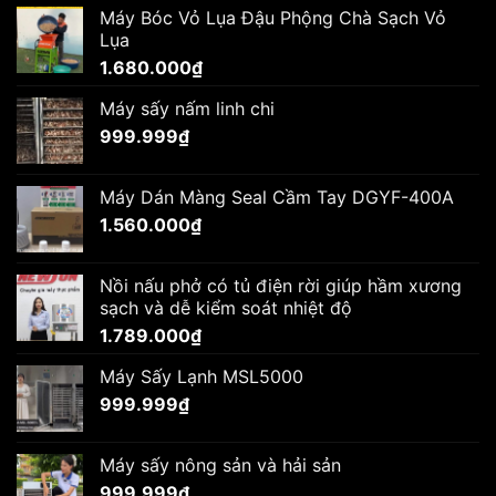
Máy Bóc Vỏ Lụa Đậu Phộng Chà Sạch Vỏ
Lụa
1.680.000
₫
Máy sấy nấm linh chi
999.999
₫
Máy Dán Màng Seal Cầm Tay DGYF-400A
1.560.000
₫
Nồi nấu phở có tủ điện rời giúp hầm xương
sạch và dễ kiểm soát nhiệt độ
1.789.000
₫
Máy Sấy Lạnh MSL5000
999.999
₫
Máy sấy nông sản và hải sản
999.999
₫