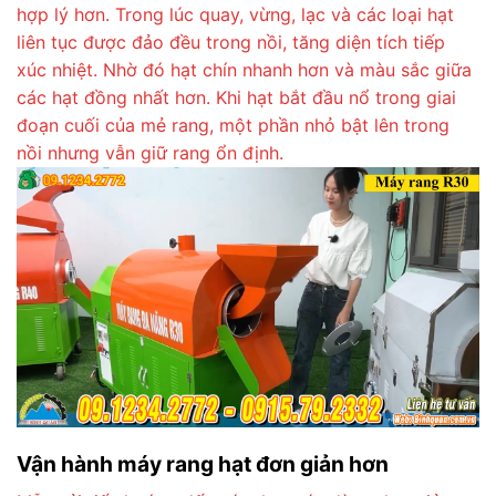
hợp lý hơn. Trong lúc quay, vừng, lạc và các loại hạt
liên tục được đảo đều trong nồi, tăng diện tích tiếp
xúc nhiệt. Nhờ đó hạt chín nhanh hơn và màu sắc giữa
các hạt đồng nhất hơn. Khi hạt bắt đầu nổ trong giai
đoạn cuối của mẻ rang, một phần nhỏ bật lên trong
nồi nhưng vẫn giữ rang ổn định.
Vận hành máy rang hạt đơn giản hơn