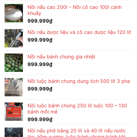
Nồi nấu cao 200l – Nồi cô cao 100l cánh
khuấy
999.999
₫
Nồi nấu dược liệu và cô cao dược liệu 120 lít
999.999
₫
Nồi nấu bánh chưng gia nhiệt
999.999
₫
Nồi luộc bánh chưng dung tích 500 lít 3 pha
999.999
₫
Nồi luộc bánh chưng 250 lít luộc 100 – 130
bánh mỗi mẻ
999.999
₫
Nồi nấu phở bằng 20 lít và 40 lít nấu nước
lèo, hầm xương, luộc bánh chưng bánh tét