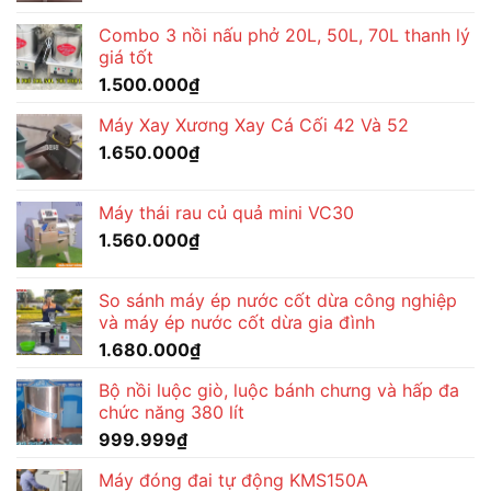
Combo 3 nồi nấu phở 20L, 50L, 70L thanh lý
giá tốt
1.500.000
₫
Máy Xay Xương Xay Cá Cối 42 Và 52
1.650.000
₫
Máy thái rau củ quả mini VC30
1.560.000
₫
So sánh máy ép nước cốt dừa công nghiệp
và máy ép nước cốt dừa gia đình
1.680.000
₫
Bộ nồi luộc giò, luộc bánh chưng và hấp đa
chức năng 380 lít
999.999
₫
Máy đóng đai tự động KMS150A